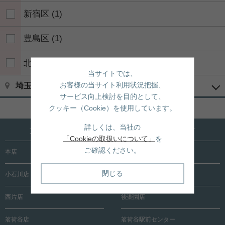
新宿区
(1)
豊島区
(1)
北区
(1)
当サイトでは、
お客様の当サイト利用状況把握、
埼玉県の市区郡(居住用(売買))
サービス向上検討を目的として、
ページトップへ戻る
クッキー（Cookie）を使用しています。
詳しくは、当社の
文京区内に15店舗！売買も賃貸も全店で承ります
「Cookieの取扱いについて」
を
ご確認ください。
本店
根津店
閉じる
小石川店
春日町店
西片店
後楽園店
茗荷谷店
茗荷谷駅前センター