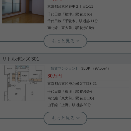
のロビーがアナタをお迎えいたします。 敷地内に
は、駐輪場・駐車場も完備しております。
東京都台東区谷中２丁目1-11
千代田線
「
根津
」駅 徒歩6分
写真(9)
千代田線
「
千駄木
」駅 徒歩11分
詳細を見る
南北線
「
東大前
」駅 徒歩16分
根津駅前センター（実用根津ホーム株式会社 根津駅前センター） スタ
ッフ佐藤
稀少☆根津で2ＬＤＫで15万☆
リトルポンズ 301
谷根千エリアの静かな住宅街にある物件です 根津で
［賃貸マンション］
3LDK （97.55㎡）
53㎡の2ＬＤＫが15万円！ 洋室も6帖と5.5帖と十分
30
万円
な広さがあります お部屋の使い方はあなた次第です
この部屋に住んだらどんな暮らしになるのか、想像
東京都台東区池之端２丁目3-21
してみてください 是非一度、ご覧になってください
千代田線
「
根津
」駅 徒歩3分
ご興味のある方はお気軽にお問い合わせください ご
写真(9)
連絡お待ちしております
南北線
「
東大前
」駅 徒歩13分
詳細を見る
山手線
「
上野
」駅 徒歩20分
根津駅前センター（実用根津ホーム株式会社 根津駅前センター） スタ
ッフ小西
97㎡超でこのお家賃は一見の価値あり