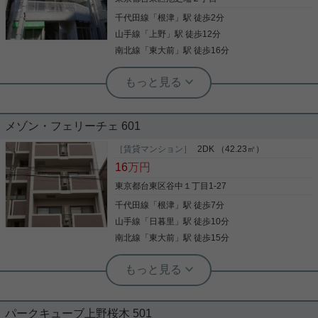
なるのか、想像してみてください 是非一度、ご覧に
千代田線
「
根津
」駅 徒歩2分
なってください ご興味のある方はお気軽にお問い合
写真(9)
わせください ご連絡お待ちしております
山手線
「
上野
」駅 徒歩12分
詳細を見る
南北線
「
東大前
」駅 徒歩16分
根津駅前センター（実用根津ホーム株式会社 根津駅前センター） スタ
ッフ小西
階段の４階部分の為、お手頃な家賃設
定です
メゾン・フェリーチェ 601
単身者用 広々と利用したい方にはオススメです。 日
［賃貸マンション］
2DK （42.23㎡）
当たりも良好です。
16
万円
東京都台東区谷中１丁目1-27
千代田線
「
根津
」駅 徒歩7分
写真(9)
山手線
「
日暮里
」駅 徒歩10分
詳細を見る
南北線
「
東大前
」駅 徒歩15分
根津駅前センター（実用根津ホーム株式会社 根津駅前センター） スタ
ッフ小西
藝大近くの防音室
パークキューブ上野桜木 501