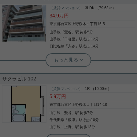
数少ない楽器演奏可能な物件が、この度募集となり
［賃貸マンション］
3LDK （79.63㎡）
ました！！ ＡＭ８時からＰＭ１１時まで演奏が可能
34.9
万円
と、 スタジオを借りる手間も省けます。 指定の時間
でしたら、お好きなタイミングで練習が出来ちゃ
東京都台東区上野桜木１丁目15-5
う！ 音楽好きの方からしたらとっても嬉しいですよ
山手線
「
鶯谷
」駅 徒歩5分
ね！ このお部屋で、思う存分演奏に取り組んで下さ
写真(9)
い！
山手線
「
日暮里
」駅 徒歩12分
詳細を見る
日比谷線
「
入谷
」駅 徒歩14分
根津駅前センター（実用根津ホーム株式会社 根津駅前センター） スタ
ッフ小西
高台エリアの上野桜木築浅マンション
サクラビル 102
上野桜木エリアでは珍しい３ＬＤＫタイプが募集開
［賃貸マンション］
1R （10.00㎡）
始 ２０２１年築で設備も充実しています。 南東向き
5.9
万円
で明るく、角部屋で風通しも良好なお部屋です。 お
問い合わせお待ちしております。
東京都台東区上野桜木１丁目14-18
山手線
「
鶯谷
」駅 徒歩7分
写真(9)
千代田線
「
根津
」駅 徒歩10分
詳細を見る
山手線
「
上野
」駅 徒歩13分