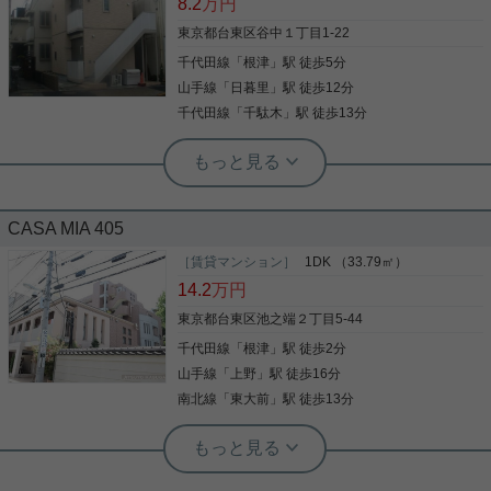
8.2
万円
す。
東京都台東区谷中１丁目1-22
千代田線
「
根津
」駅 徒歩5分
写真(9)
山手線
「
日暮里
」駅 徒歩12分
詳細を見る
千代田線
「
千駄木
」駅 徒歩13分
根津駅前センター（実用根津ホーム株式会社 根津駅前センター） スタ
ッフ佐藤
人気の谷根千エリア☆使いやすい1K☆
CASA MIA 405
［賃貸マンション］
1DK （33.79㎡）
人気の谷根千エリア、谷中アドレスのお部屋です シ
ャッター雨戸、防犯ガラスがあり、1階でも安心で
14.2
万円
す 角部屋で2方向に窓があります バス・トイレ別で
東京都台東区池之端２丁目5-44
洗面所もあります お部屋の使い方はあなた次第です
この部屋に住んだらどんな暮らしになるのか、想像
千代田線
「
根津
」駅 徒歩2分
してみてください 是非一度、ご覧になってください
写真(9)
山手線
「
上野
」駅 徒歩16分
ご興味のある方はお気軽にお問い合わせください ご
連絡お待ちしております
詳細を見る
南北線
「
東大前
」駅 徒歩13分
根津駅前センター（実用根津ホーム株式会社 根津駅前センター） スタ
ッフ小西
ペット飼育可（ペット管理費1匹目1万