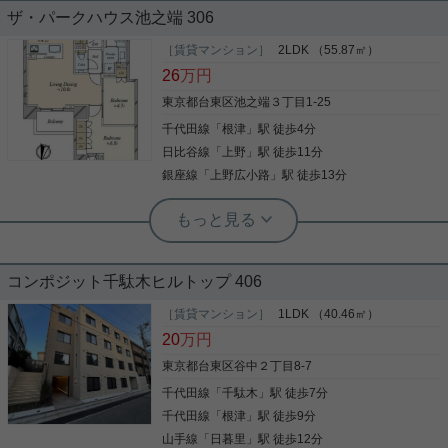
ザ・パークハウス池之端 306
ゆったりした造りのマンションです。 駅まで徒歩３
［賃貸マンション］
2LDK （55.87㎡）
分も魅力的 ペット飼育も相談可能（礼金１ヶ月増、
26
万円
賃料５，０００円増）
東京都台東区池之端３丁目1-25
千代田線
「
根津
」駅 徒歩4分
写真(9)
日比谷線
「
上野
」駅 徒歩11分
詳細を見る
銀座線
「
上野広小路
」駅 徒歩13分
根津駅前センター（実用根津ホーム株式会社 根津駅前センター） スタ
ッフ小西
上質な暮らしを叶える池之端の邸宅。
コンポジット千駄木ヒルトップ 406
東京メトロ千代田線「根津」駅 徒歩4分の好立地。
［賃貸マンション］
1LDK （40.46㎡）
都心でありながら緑や文化を感じられる、文京区池
20
万円
之端アドレス。 ★高級感あふれるおすすめポイント
★ ・床暖房・浴室乾燥・追焚機能など上質な設備 ・
東京都台東区谷中２丁目8-7
大型テラス付きで開放感抜群の暮らし ・シューズイ
千代田線
「
千駄木
」駅 徒歩7分
ンクローク・大容量収納あり ・キッチンにはディス
写真(9)
ポーザー・食洗機など高機能仕様 ゆとりある２LDK
千代田線
「
根津
」駅 徒歩9分
でご家族や在宅ワーク重視の方に 文教エリアの落ち
詳細を見る
山手線
「
日暮里
」駅 徒歩12分