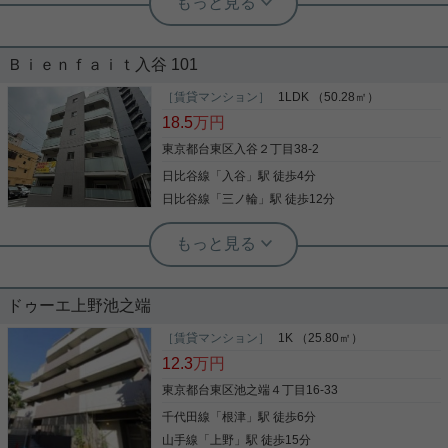
ッフ佐藤
人気の谷根千エリア☆最上階1LDK☆
Ｂｉｅｎｆａｉｔ入谷 101
人気の谷根千エリアにあるマンション フルオープン
［賃貸マンション］
1LDK （50.28㎡）
にして14帖のお部屋としても使える1LDKのお部屋
18.5
万円
です 洋室にはウォークインクローゼットがついてい
ます お部屋の使い方はあなた次第です この部屋に住
東京都台東区入谷２丁目38-2
んだらどんな暮らしになるのか、想像してみてくだ
日比谷線
「
入谷
」駅 徒歩4分
さい 是非一度、ご覧になってください ご興味のある
写真(9)
方はお気軽にお問い合わせください ご連絡お待ちし
日比谷線
「
三ノ輪
」駅 徒歩12分
ております
詳細を見る
根津駅前センター（実用根津ホーム株式会社 根津駅前センター） スタ
ッフ小西
新築で礼金無し！
ドゥーエ上野池之端
人気の日比谷線から新築情報 ５０平米超の１LDKタ
［賃貸マンション］
1K （25.80㎡）
イプゆったりとしたお部屋です。 ただいまキャンペ
12.3
万円
ーン中で礼金無しでのご紹介。 さらにはインターネ
ットも無料です。 １LDKはこのマンションにひとつ
東京都台東区池之端４丁目16-33
です。是非ご覧下さい。
千代田線
「
根津
」駅 徒歩6分
写真(9)
山手線
「
上野
」駅 徒歩15分