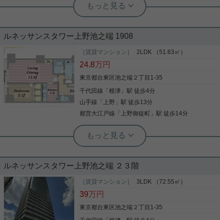
実用春日ホーム 小石川店 スタッフ上田
★法人、学生、海外の可も歓迎★生活
保護可★２面採光★インターネット無
料★
ルネッサンスタワー上野池之端 1908
★上野・谷根千エリアで一人暮らしを始めたい方に
おすすめ★ 人気の上野桜木エリアにある、1Rで
［賃貸マンション］
2LDK （51.63㎡）
す。 3駅利用可能で通勤・通学に便利な立地で
24.8
万円
す！！ インターネット無料で月々の費用も節約でき
ます。 エアコン・IHコンロ付きで新生活も始めやす
東京都台東区池之端２丁目1-35
く、学生・法人契約・外国籍の方まで幅広くご相談
千代田線
「
根津
」駅 徒歩4分
写真(9)
いただけるお部屋です。 事務所利用もご相談可能な
ので、住居としてはもちろん、仕事やセカンドルー
山手線
「
上野
」駅 徒歩13分
詳細を見る
ムなど幅広い用途でご検討いただけるおすすめの一
都営大江戸線
「
上野御徒町
」駅 徒歩14分
室です。
根津駅前センター（実用根津ホーム株式会社 根津駅前センター） スタ
ッフ佐藤
池之端のタワマン☆分譲賃貸１LDK☆
ルネッサンスタワー上野池之端 ２３階
池之端のタワーマンション、分譲賃貸のお部屋です
［賃貸マンション］
3LDK （72.55㎡）
使いやすい１LDK 床暖房、食器洗浄乾燥機、浄水器
39
万円
など設備充実 防犯カメラ、フロントサービス、フィ
ットネス施設、モニター付きオートロックなど共用
東京都台東区池之端２丁目1-35
設備も充実 是非一度、ご覧になってください ご興味