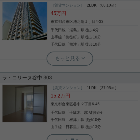
［賃貸マンション］
2LDK （68.10㎡）
45
万円
東京都台東区池之端１丁目4-33
千代田線
「
湯島
」駅 徒歩4分
山手線
「
御徒町
」駅 徒歩10分
千代田線
「
根津
」駅 徒歩10分
根津駅前センター（実用根津ホーム株式会社 根津駅前センター） スタ
ッフ小西
３２階からの眺望は良好
ラ・コリーヌ谷中 303
ハイグレードな分譲タワーマンション 周辺環境も良
［賃貸マンション］
1LDK （37.95㎡）
好で、共用部の設備も高評価 新生活にはオススメで
15.2
万円
す。 東（不忍池）向きで眺望を遮るものがありませ
ん。
東京都台東区谷中２丁目6-45
千代田線
「
千駄木
」駅 徒歩8分
写真(9)
千代田線
「
根津
」駅 徒歩10分
詳細を見る
山手線
「
日暮里
」駅 徒歩13分
根津駅前センター（実用根津ホーム株式会社 根津駅前センター） スタ