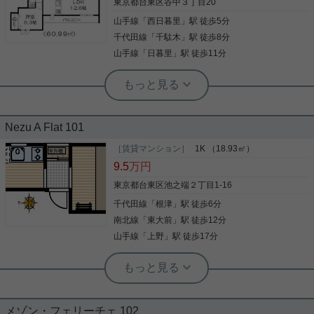
の使い方はあなた次第です この部屋に住んだらどん
東京都台東区谷中３丁目20
な暮らしになるのか、想像してみてください 是非一
山手線
「
西日暮里
」駅 徒歩5分
度、ご覧になってください ご興味のある方はお気軽
写真(9)
にお問い合わせください ご連絡お待ちしております
千代田線
「
千駄木
」駅 徒歩8分
詳細を見る
山手線
「
日暮里
」駅 徒歩11分
根津駅前センター（実用根津ホーム株式会社 根津駅前センター） スタ
ッフ小西
ペット共生型マンション
Nezu A Flat 101
［賃貸マンション］
1K （18.93㎡）
周辺環境も良く複数路線利用可能 ６０㎡超の２LDK
が登場 収納も豊富でゆったりしています。 ペットの
9.5
万円
飼育も可能です。 お問い合わせお待ちしておりま
東京都台東区池之端２丁目1-16
す。
千代田線
「
根津
」駅 徒歩6分
写真(9)
南北線
「
東大前
」駅 徒歩12分
詳細を見る
山手線
「
上野
」駅 徒歩17分
根津店（実用根津ホーム株式会社 本店） スタッフ高橋
ユニットバス 平坦地 1フロア2住戸 ダ
ブルロックキー ロフト
メゾン・フェリーチェ 102