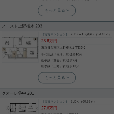
根津駅前センター（実用根津ホーム株式会社 根津駅前センター） スタ
ッフ小西
池之端のタワマン☆高層階が登場
ノースト上野桜木 203
池之端のタワーマンション、分譲賃貸のお部屋です
［賃貸マンション］
2LDK＋1S(納戸) （54.18㎡）
眺望の良いお部屋が登場 床暖房、食器洗浄乾燥機、
23.6
万円
浄水器など設備充実 防犯カメラ、フロントサービ
ス、フィットネス施設、モニター付きオートロック
東京都台東区上野桜木１丁目5-5
など共用設備も充実 是非一度、ご覧になってくださ
千代田線
「
根津
」駅 徒歩10分
い ご興味のある方はお気軽にお問い合わせください
写真(9)
ご連絡お待ちしております
山手線
「
鶯谷
」駅 徒歩9分
詳細を見る
山手線
「
上野
」駅 徒歩13分
根津駅前センター（実用根津ホーム株式会社 根津駅前センター） スタ
ッフ佐藤
新築2SLDK☆ペット相談☆角部屋☆
クオーレ谷中 201
わんちゃん猫ちゃんと一緒に暮らせる２SLDK ウォ
［賃貸マンション］
2LDK （60.99㎡）
ークインクローゼットが付いていて荷物がすっきり
27.6
万円
整理できます 水回りの設備が充実しています お部屋