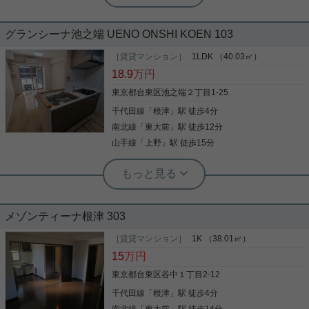
新生活にオススメ
グランシーナ池之端 UENO ONSHI KOEN 103
すぐ目の前は不忍池 上野公園至近の人気高級賃貸マ
［賃貸マンション］
1LDK （40.03㎡）
ンション 「レジディア上野池之端」 オートロック、
18.9
万円
宅配ボックスをはじめ、 敷地内ゴミ捨て場など設備
充実 室内設備に関しましては ・バストイレ別、浴室
東京都台東区池之端２丁目1-25
乾燥機、温水洗浄便座完備！ ・グリル付きガスキッ
千代田線
「
根津
」駅 徒歩4分
チンで料理好きの方にもおすすめ 現在お申し込み受
写真(9)
付中 内覧可能予定日など、詳細はお気軽にお問い合
南北線
「
東大前
」駅 徒歩12分
わせくださいませ。
詳細を見る
山手線
「
上野
」駅 徒歩15分
根津駅前センター（実用根津ホーム株式会社 根津駅前センター） スタ
ッフ佐藤
専用庭つき角部屋の1LDK☆
メゾンティーナ根津 303
テラスと専用庭の付いた1LDKのお部屋です 収納が
［賃貸マンション］
1K （38.01㎡）
豊富で荷物が多くても安心 分譲タイプで管理体制良
15
万円
好です カウンターキッチンでリビングの様子を見な
がらお料理できます お部屋の使い方はあなた次第で
東京都台東区谷中１丁目2-12
す この部屋に住んだらどんな暮らしになるのか、想
千代田線
「
根津
」駅 徒歩4分
像してみてください 是非一度、ご覧になってくださ
写真(9)
い ご興味のある方はお気軽にお問い合わせください