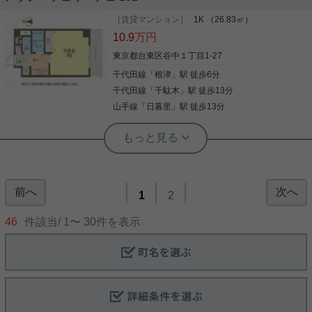
千代田線根津駅徒歩５分。 ロフトのあるデザイナー
ズマンション。 こんなお部屋見たことない！！ お部
［賃貸マンション］
1K （26.83㎡）
屋が２段に分かれてます。趣味のお部屋と寝る部屋
10.9
万円
を分ける事も可能です。 おしゃれなお部屋と、充実
の設備のこちらのお部屋で新生活はいかがでしょう
東京都台東区谷中１丁目1-27
か。 細部にわたる、オーナー様のこだわりが詰まっ
千代田線
「
根津
」駅 徒歩6分
写真(9)
ております。 きっと快適な毎日が送れる事でしょう
（＾＾） １K には珍しい追い焚き付です。 人気設備
千代田線
「
千駄木
」駅 徒歩13分
詳細を見る
の独立洗面台、浴室乾燥機、温水洗浄便座、宅配ボ
山手線
「
日暮里
」駅 徒歩13分
ックス、オートロック付き。 二つとない物件になり
ますので是非ご内見下さい。 内見開始は７月３０日
根津駅前センター（実用根津ホーム株式会社 根津駅前センター） スタ
からです！ 先行申込みも受け付けておりますのでご
ッフ小西
連絡お待ちいたしております。
音楽・配信・静寂を求める方に！防音
室完備の1K
前へ
次へ
1
2
楽器演奏や配信、映画・音楽鑑賞を思う存分楽しみ
たい方にぴったり！ 本物件は防音室仕様のため、音
46
件該当/
1
〜
30
件を表示
を気にせずライフスタイルを充実させられます。 お
すすめポイント 防音室完備：楽器演奏や収録、在宅
ワークなどにも最適 南向きで日当たり良好：明るく
快適なお部屋 BT別・エアコン付き：暮らしやすい
写真(9)
1K RC造のしっかりした建物：遮音性＆耐震性も安
心 根津駅 徒歩6分：都心アクセスも良好
詳細を見る