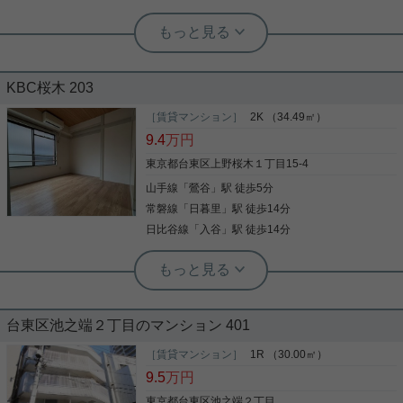
着いた街並みでワンランク上の暮らしを求める方に
おすすめでございます。
実用春日ホーム 千駄木店 宮﨑幸穂
フリーレント１ヶ月＋ネット無料 １
LDK
KBC桜木 203
ご覧いただきありがとうございます！ フリーレント
１ヶ月、ネット無料の１LDKのお部屋になります！
［賃貸マンション］
2K （34.49㎡）
最上階の角部屋です！ 交通面については 東京メトロ
9.4
万円
千代田線【千駄木駅】徒歩７分、【根津駅】徒歩９
分 JR山手線・京浜東北線・常磐線、京成線、日暮里
東京都台東区上野桜木１丁目15-4
舎人ライナーが通る 【日暮里駅】徒歩12分となって
山手線
「
鶯谷
」駅 徒歩5分
写真(9)
います！ 多路線使用することができるので通勤通
学、お出かけに便利です◎ 共用部にはオートロッ
常磐線
「
日暮里
」駅 徒歩14分
詳細を見る
ク、宅配ボックス、駐輪場、バイク置き場、 エレベ
日比谷線
「
入谷
」駅 徒歩14分
ーター、敷地内ゴミ置き場があります！ 特に、駐輪
場はオートロック内にあるので防犯性が高く安心で
根津駅前センター（実用根津ホーム株式会社 根津駅前センター） スタ
す！ 水回りはバストイレ別で独立洗面台あり♪ 浴室
ッフ佐藤
には乾燥機能がついているので雨の日に洗濯物を干
34㎡2Kでこのお家賃☆SRCのしっかり
すことができます！ キッチンはシンクが広めの２口
した建物です☆
ガスコンロシステムキッチンで 毎日の料理が快適に
台東区池之端２丁目のマンション 401
楽しく行えます！ お気軽にお問い合わせください！
山手線「鶯谷」駅から徒歩5分 南東向き角部屋で2階
［賃貸マンション］
1R （30.00㎡）
しかも鉄筋鉄骨コンクリート造でしっかりした建物
9.5
万円
です インターネット無料で経済的 お部屋の使い方は
あなた次第です この部屋に住んだらどんな暮らしに
東京都台東区池之端２丁目