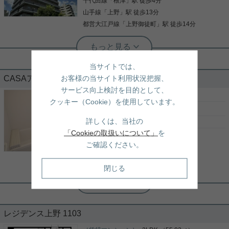
千代田線
「
根津
」駅 徒歩4分
のある方はお気軽にお問い合わせください ご連絡お
写真(9)
待ちしております
山手線
「
上野
」駅 徒歩13分
詳細を見る
都営大江戸線
「
上野御徒町
」駅 徒歩14分
根津駅前センター（実用根津ホーム株式会社 根津駅前センター） スタ
ッフ小西
池之端のタワマン☆分譲賃貸３LDK☆
当サイトでは、
お客様の当サイト利用状況把握、
CASAアオイ B
サービス向上検討を目的として、
池之端のタワーマンション、分譲賃貸のお部屋です
［賃貸マンション］
1R （16.76㎡）
クッキー（Cookie）を使用しています。
ファミリーに最適３LDKタイプ 床暖房、食器洗浄乾
7.2
万円
燥機、浄水器など設備充実 防犯カメラ、フロントサ
詳しくは、当社の
ービス、フィットネス施設、モニター付きオートロ
東京都台東区上野桜木１丁目4-12
ックなど共用設備も充実 是非一度、ご覧になってく
「Cookieの取扱いについて」
を
山手線
「
鶯谷
」駅 徒歩6分
ださい ご興味のある方はお気軽にお問い合わせくだ
ご確認ください。
写真(9)
さい ご連絡お待ちしております
千代田線
「
根津
」駅 徒歩11分
詳細を見る
山手線
「
上野
」駅 徒歩11分
閉じる
根津駅前センター（実用根津ホーム株式会社 根津駅前センター） スタ
ッフ小西
充実した水回りのワンルーム
レジデンス上野 1103