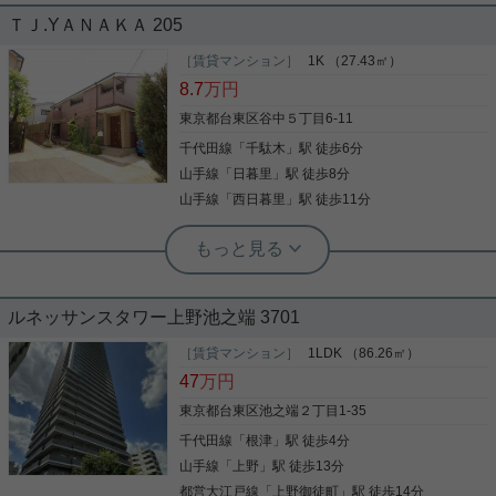
円、2匹目4000円/月額）
ＴＪ.YＡＮＡＫＡ 205
ペットと一緒に暮らせるのが最大のおすすめポイン
［賃貸マンション］
1K （27.43㎡）
ト！ ３３平米の１ＤＫタイプをご紹介です。 こちら
8.7
万円
のメリットは ・駅チカ（東京メトロ千代田線『根津
駅』徒歩２分） （大手町・霞ヶ関などの職
東京都台東区谷中５丁目6-11
場まで地下鉄一本） ・静かな環境（大通りから１本
千代田線
「
千駄木
」駅 徒歩6分
入ったところ） （周辺は東大の校舎が
写真(9)
近接） 自分自身の通勤も最適♪ 緑が多いエリアで同
山手線
「
日暮里
」駅 徒歩8分
居のペットにも最適♪ わんちゃん・ねこちゃん２匹
詳細を見る
山手線
「
西日暮里
」駅 徒歩11分
までＯＫです★ 不忍池至近なので、わんちゃんのお
散歩コースにいかがでしょうか♪ お問い合わせお待
根津駅前センター（実用根津ホーム株式会社 根津駅前センター） スタ
ちしております。
ッフ小西
☆谷中銀座近く！下町風情が残る人気
の谷根千エリアで一人暮らしはいかが
ルネッサンスタワー上野池之端 3701
ですか☆
人気の谷根千エリア。 東京メトロ千代田線「千駄
［賃貸マンション］
1LDK （86.26㎡）
木」駅から徒歩3分という駅近物件。 それでいて下
47
万円
町の面影が残るこのエリアは、 落ち着いて生活され
たい人にはもってこい。 是非一度味わってみてはい
東京都台東区池之端２丁目1-35
かがでしょうか。
千代田線
「
根津
」駅 徒歩4分
写真(9)
山手線
「
上野
」駅 徒歩13分
詳細を見る
都営大江戸線
「
上野御徒町
」駅 徒歩14分