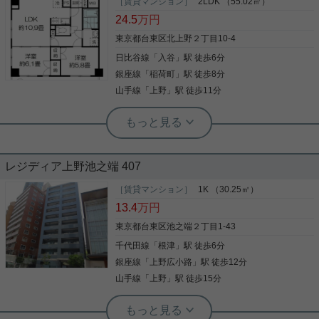
お部屋はコンパクトですが水回りは充実しています
［賃貸マンション］
2LDK （55.02㎡）
２口コンロ・独立洗面台・追い炊き １階ですがシャ
24.5
万円
ッターもついて安心です。
東京都台東区北上野２丁目10-4
日比谷線
「
入谷
」駅 徒歩6分
写真(9)
銀座線
「
稲荷町
」駅 徒歩8分
詳細を見る
山手線
「
上野
」駅 徒歩11分
根津駅前センター（実用根津ホーム株式会社 根津駅前センター） スタ
ッフ小西
長く住んで頂きたい（更新料無し）
レジディア上野池之端 407
上野駅徒歩圏内の２LDKマンション １１階建ての１
［賃貸マンション］
1K （30.25㎡）
１階部分（最上階） 各居室は収納で仕切られ独立性
13.4
万円
があります。 宅配BOXも完備でオススメのマンショ
ンです。 是非ご覧下さい。
東京都台東区池之端２丁目1-43
千代田線
「
根津
」駅 徒歩6分
写真(9)
銀座線
「
上野広小路
」駅 徒歩12分
詳細を見る
山手線
「
上野
」駅 徒歩15分
根津駅前センター（実用根津ホーム株式会社 根津駅前センター） スタ
ッフ小西