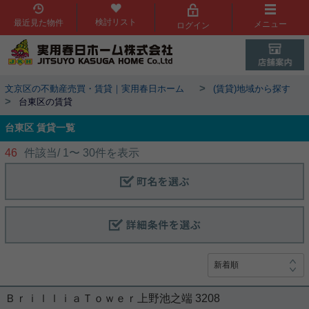
検討リスト
最近見た物件
メニュー
ログイン
>
文京区の不動産売買・賃貸｜実用春日ホーム
(賃貸)地域から探す
>
台東区の賃貸
台東区 賃貸一覧
46
件該当/
1
〜
30
件を表示
ＢｒｉｌｌｉａＴｏｗｅｒ上野池之端 3208