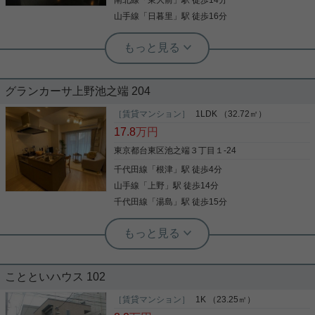
南北線
「
東大前
」駅 徒歩14分
ご連絡お待ちしております
詳細を見る
山手線
「
日暮里
」駅 徒歩16分
根津駅前センター（実用根津ホーム株式会社 根津駅前センター） スタ
ッフ佐藤
駅チカ☆最上階の角部屋38㎡☆
グランカーサ上野池之端 204
千代田線根津駅から徒歩3分 南東向き、洋室10帖の
［賃貸マンション］
1LDK （32.72㎡）
1Kです 壁一面のクローゼット付きで収納力に優れて
17.8
万円
います 室内設備も充実したお部屋です お部屋の使い
方はあなた次第です この部屋に住んだらどんな暮ら
東京都台東区池之端３丁目１-24
しになるのか、想像してみてください 是非一度、ご
千代田線
「
根津
」駅 徒歩4分
覧になってください ご興味のある方はお気軽にお問
写真(9)
い合わせください ご連絡お待ちしております
山手線
「
上野
」駅 徒歩14分
詳細を見る
千代田線
「
湯島
」駅 徒歩15分
根津駅前センター（実用根津ホーム株式会社 根津駅前センター） スタ
ッフ小西
谷根千のペット可マンション
ことといハウス 102
ハイグレードな賃貸マンション 内装は分譲仕様とな
［賃貸マンション］
1K （23.25㎡）
っています。 ペットも飼育可能で、新生活に最適で