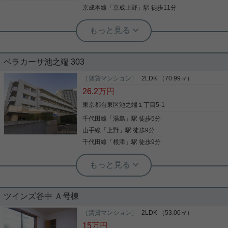
詳細を見る
京成本線
「
京成上野
」駅 徒歩11分
根津駅前センター（実用根津ホーム株式会社 根津駅前センター） スタ
ッフ小西
単身者用ペット可マンション
ベラカーサ池之端 303
閑静な住宅街に佇み環境は良好です。 充実設備もオ
［賃貸マンション］
2LDK （70.99㎡）
ススメのひとつ バストイレ別・独立洗面台・オート
26.2
万円
ロック・宅配BOXも完備です。
東京都台東区池之端１丁目5-1
千代田線
「
湯島
」駅 徒歩5分
写真(9)
山手線
「
上野
」駅 徒歩9分
詳細を見る
千代田線
「
根津
」駅 徒歩9分
根津駅前センター（実用根津ホーム株式会社 根津駅前センター） スタ
ッフ小西
管理体制良好なマンションです
ツインズ谷中 Ａ号棟
建物の管理体制でいうと抜群に良好。 エントランス
［賃貸マンション］
2LDK （53.00㎡）
から建物の綺麗さを味わえます。 分譲マンション並
15
万円