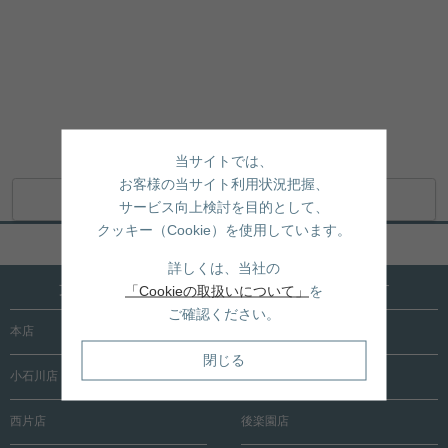
当サイトでは、
お客様の当サイト利用状況把握、
地図アプリで開く
サービス向上検討を目的として、
クッキー（Cookie）を使用しています。
ページトップへ戻る
詳しくは、当社の
文京区内に15店舗！売買も賃貸も全店で承ります
「Cookieの取扱いについて」
を
ご確認ください。
本店
根津店
閉じる
小石川店
春日町店
西片店
後楽園店