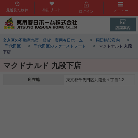
検討リスト
最近見た物件
メニュー
ログイン
>
>
文京区の不動産売買・賃貸｜実用春日ホーム
周辺施設案内
>
>
千代田区
千代田区のファーストフード
マクドナルド 九段
下店
マクドナルド 九段下店
所在地
東京都千代田区九段北１丁目2-2