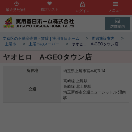
検討リスト
最近見た物件
メニュー
ログイン
>
>
文京区の不動産売買・賃貸｜実用春日ホーム
周辺施設案内
>
>
上尾市
上尾市のスーパー
ヤオヒロ A-GEOタウン店
ヤオヒロ A-GEOタウン店
所在地
埼玉県上尾市宮本町3-14
高崎線 上尾駅
高崎線 北上尾駅
交通
埼玉新都市交通ニューシャトル 沼南
駅