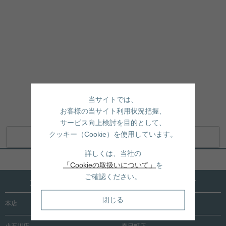
当サイトでは、
お客様の当サイト利用状況把握、
サービス向上検討を目的として、
クッキー（Cookie）を使用しています。
地図アプリで開く
詳しくは、当社の
ページトップへ戻る
「Cookieの取扱いについて」
を
ご確認ください。
文京区内に15店舗！売買も賃貸も全店で承ります
閉じる
本店
根津店
小石川店
春日町店