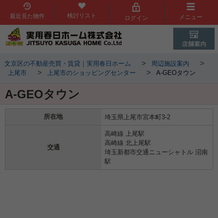
検討リスト
最近見た物件
メニュー
ログイン
>
>
文京区の不動産売買・賃貸｜実用春日ホーム
周辺施設案内
>
>
上尾市
上尾市のショッピングセンター
A-GEOタウン
A-GEOタウン
所在地
埼玉県上尾市宮本町3-2
高崎線 上尾駅
高崎線 北上尾駅
交通
埼玉新都市交通ニューシャトル 沼南
駅