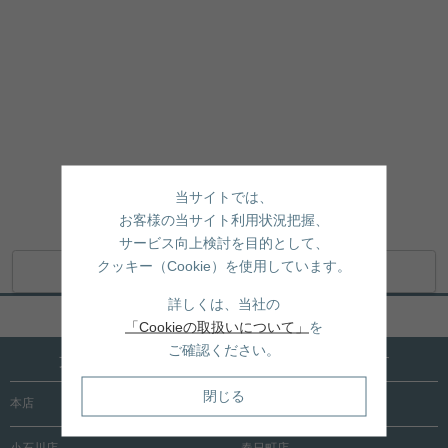
当サイトでは、
お客様の当サイト利用状況把握、
サービス向上検討を目的として、
クッキー（Cookie）を使用しています。
地図アプリで開く
詳しくは、当社の
ページトップへ戻る
「Cookieの取扱いについて」
を
ご確認ください。
文京区内に15店舗！売買も賃貸も全店で承ります
閉じる
本店
根津店
小石川店
春日町店