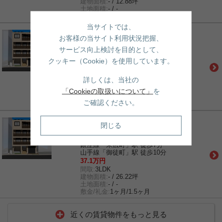
建物面積:
- / 12.88坪
土地面積:
- / -
敷金/礼金:
1ヶ月/0ヶ月
当サイトでは、
賃貸｜マンション
お客様の当サイト利用状況把握、
チェスナット
サービス向上検討を目的として、
千代田線「湯島」駅 徒歩4分
銀座線「末広町」駅 徒歩7分
クッキー（Cookie）を使用しています。
山手線「御徒町」駅 徒歩10分
37万円
詳しくは、当社の
間取:
3LDK
建物面積:
- / 26.22坪
「Cookieの取扱いについて」
を
土地面積:
- / -
ご確認ください。
敷金/礼金:
1ヶ月/1.5ヶ月
賃貸｜マンション
閉じる
チェスナット
千代田線「湯島」駅 徒歩4分
銀座線「末広町」駅 徒歩7分
山手線「御徒町」駅 徒歩10分
37.1万円
間取:
3LDK
建物面積:
- / 26.22坪
土地面積:
- / -
敷金/礼金:
1ヶ月/1.5ヶ月
近くの賃貸物件をもっと見る