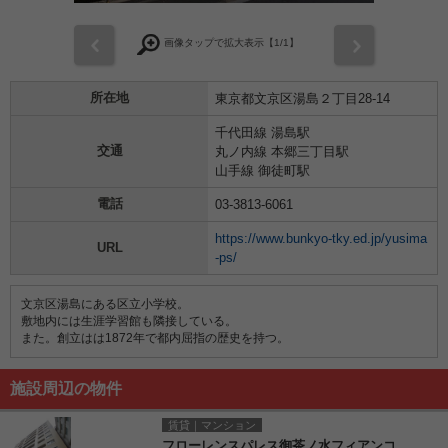
前
次
画像タップで拡大表示【
1
/1】
所在地
東京都文京区湯島２丁目28-14
千代田線 湯島駅
交通
丸ノ内線 本郷三丁目駅
山手線 御徒町駅
電話
03-3813-6061
https://www.bunkyo-tky.ed.jp/yusima
URL
-ps/
文京区湯島にある区立小学校。
敷地内には生涯学習館も隣接している。
また。創立はは1872年で都内屈指の歴史を持つ。
施設周辺の物件
賃貸｜マンション
フローレンスパレス御茶ノ水フィアンコ