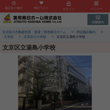
検討リスト
最近見た物件
メニュー
ログイン
>
>
文京区の不動産売買・賃貸｜実用春日ホーム
周辺施設案内
>
>
文京区
文京区の小学校
文京区立湯島小学校
文京区立湯島小学校