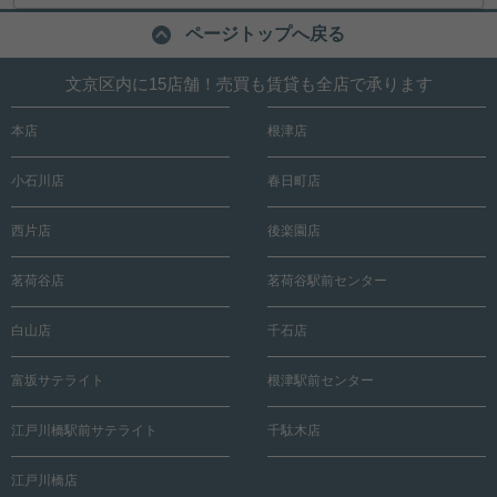
ページトップへ戻る
文京区内に15店舗！売買も賃貸も全店で承ります
本店
根津店
小石川店
春日町店
西片店
後楽園店
茗荷谷店
茗荷谷駅前センター
白山店
千石店
富坂サテライト
根津駅前センター
江戸川橋駅前サテライト
千駄木店
江戸川橋店