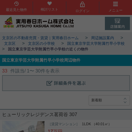
検討リスト
最近見た物件
メニュー
ログイン
>
>
文京区の不動産売買・賃貸｜実用春日ホーム
周辺施設案内
>
>
文京区
文京区の小学校
国立東京学芸大学附属竹早小学校
>
国立東京学芸大学附属竹早小学校の近くの物件
国立東京学芸大学附属竹早小学校周辺物件
33
件該当/
1
〜
30
件を表示
ヒューリックレジデンス茗荷谷 307
［賃貸マンション］
1LDK （40.01㎡）
17
万円