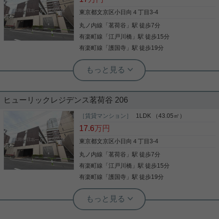
東京都文京区小日向４丁目3-4
丸ノ内線
「
茗荷谷
」駅 徒歩7分
有楽町線
「
江戸川橋
」駅 徒歩15分
有楽町線
「
護国寺
」駅 徒歩19分
実用春日ホーム 茗荷谷店 堀田枝里
茗荷谷駅最寄り☆1LDK！
ヒューリックレジデンス茗荷谷 206
［賃貸マンション］
1LDK （43.05㎡）
茗荷谷駅徒歩7分、1LDKのお部屋をご紹介です☆ 定
17.6
万円
期借家契約3年ですが、再契約可能☆ 洋室は6.4帖あ
り、広々した間取りです！ 室内設備も充実☆ オート
東京都文京区小日向４丁目3-4
ロックはもちろん、玄関ドアはダブルロックで安
丸ノ内線
「
茗荷谷
」駅 徒歩7分
心！ お気軽にお問い合わせくださいませ！ ★お電話
でのご相談もお気軽にどうぞ★ 実用春日ホーム株式
有楽町線
「
江戸川橋
」駅 徒歩15分
写真(9)
会社 茗荷谷店 TEL：03-6902-5021
有楽町線
「
護国寺
」駅 徒歩19分
詳細を見る
実用春日ホーム 茗荷谷店 堀田枝里
全室南西向きの1LDK！
実用春日ホーム 茗荷谷駅前センター 齊藤敏孝
宅配ボックス・追い焚き・浴室乾燥