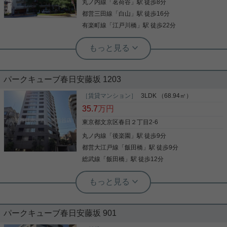
丸ノ内線
「
茗荷谷
」駅 徒歩8分
写真(9)
期借家契約3年（再契約相談可能）です。 お気軽に
お問い合わせくださいませ！ ★お電話でのご相談も
都営三田線
「
白山
」駅 徒歩16分
詳細を見る
写真(9)
お気軽にどうぞ★ 実用春日ホーム株式会社 茗荷谷
有楽町線
「
江戸川橋
」駅 徒歩22分
詳細を見る
店 TEL：03-6902-5021
実用春日ホーム 茗荷谷店 堀田枝里
【窪町小学区】播磨坂沿いの分譲マン
ション☆2LDK！
パークキューブ春日安藤坂 1203
茗荷谷駅徒歩8分の分譲マンション、2LDKのお部屋
をご紹介です☆ 文京区で人気の窪町小学区！ 桜並木
［賃貸マンション］
3LDK （68.94㎡）
で有名な播磨坂沿いの物件です☆ 春は桜を上から眺
35.7
万円
めることができます！ LDKが約21帖と広々した空間
で、 バルコニー側には圧迫感のある建物もなく、 開
東京都文京区春日２丁目2-6
放感のあるお部屋です！ ※和室には、エアコン設置
丸ノ内線
「
後楽園
」駅 徒歩9分
写真(9)
不可。 お気軽にお問い合わせくださいませ！ ★お電
話でのご相談もお気軽にどうぞ★ 実用春日ホーム株
都営大江戸線
「
飯田橋
」駅 徒歩9分
詳細を見る
式会社 茗荷谷店 TEL：03-6902-5021
総武線
「
飯田橋
」駅 徒歩12分
実用春日ホーム 茗荷谷店 堀田枝里
3LDKファミリータイプ！眺望、日当
たり◎
パークキューブ春日安藤坂 901
春日2丁目安藤坂沿いのファミリータイプのお部屋