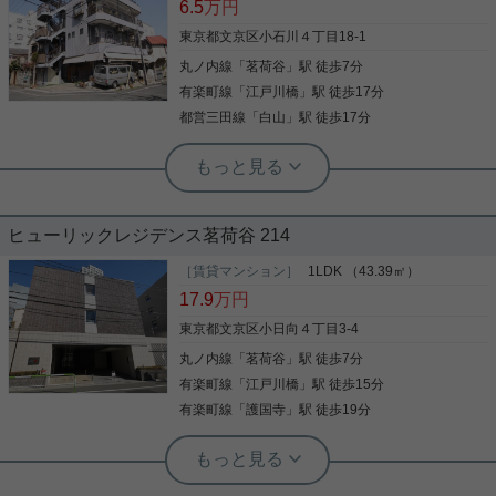
6.5
万円
スペースとしても！ お部屋の中のパティオも魅力的
◎ 気になった方はお気軽にご連絡ください。 お問い
東京都文京区小石川４丁目18-1
合わせお待ちしております。
丸ノ内線
「
茗荷谷
」駅 徒歩7分
写真(9)
有楽町線
「
江戸川橋
」駅 徒歩17分
詳細を見る
都営三田線
「
白山
」駅 徒歩17分
実用春日ホーム 茗荷谷駅前センター 齊藤敏孝
エアコン 東南向き 閑静な住宅地 東南
角住戸 即入居可
ヒューリックレジデンス茗荷谷 214
☆角部屋☆通風良好☆室内洗濯機置き場あり☆ 大通
りから1本入った立地で静かで落ち着いた環境で
［賃貸マンション］
1LDK （43.39㎡）
す！ 近隣にはスーパーやコンビニもあり、住環境も
17.9
万円
良好です！ 賃料も管理費込みの金額になっているの
で、費用を抑えたい方にもオススメです！ 少しでも
東京都文京区小日向４丁目3-4
気になる方は、お気軽にお問い合わせください！
丸ノ内線
「
茗荷谷
」駅 徒歩7分
写真(9)
有楽町線
「
江戸川橋
」駅 徒歩15分
詳細を見る
有楽町線
「
護国寺
」駅 徒歩19分
実用春日ホーム 本店 スタッフ島倉
角部屋☆1ＬＤＫ☆人気の茗荷谷エリア
☆