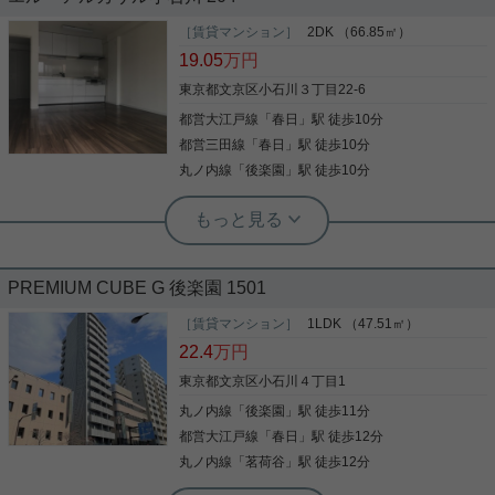
募集開始！
春日2丁目安藤坂沿いのファミリータイプのお部屋
をご紹介です！ リビングは南西向き☆ キッチンも約
［賃貸マンション］
2DK （66.85㎡）
3帖と、ゆったりしたスペースです！ 3口ガスコンロ
19.05
万円
にグリル付き、浴室乾燥機に追焚機能と、 室内設備
も充実した物件です！ ペットの飼育も可能！ もちろ
東京都文京区小石川３丁目22-6
んオートロックもあり、玄関ドアはダブルロック！
都営大江戸線
「
春日
」駅 徒歩10分
写真(9)
セキュリティ面も安心！！ お気軽にお問い合わせく
ださいませ！ ★お電話でのご相談もお気軽にどうぞ
都営三田線
「
春日
」駅 徒歩10分
詳細を見る
★ 実用春日ホーム株式会社 茗荷谷店 TEL：03-
丸ノ内線
「
後楽園
」駅 徒歩10分
写真(9)
6902-5021
詳細を見る
実用春日ホーム 富坂サテライト デヘスースパトリシオ恒樹
2面採光 出窓 玄関ホール 給湯 洗面化粧
台
後楽園店（実用後楽園ホーム株式会社） 志熊威望
☆ペット相談可☆１００㎡超３LDK☆
PREMIUM CUBE G 後楽園 1501
エル・アルカサル小石川：都営大江戸線春日駅にも
近くて便利。徒歩3分の距離に東京学芸大学附属竹
［賃貸マンション］
1LDK （47.51㎡）
早中学校があるのも魅力。室内設備は洗面化粧台・
22.4
万円
こだわりポイント満載の小石川パークタワー。ロー
浴室乾燥機などが揃っており、とても充実していま
ソン 小石川五丁目店まで徒歩5分と近場にコンビニ
す。こちらのマンションからは2駅が近くにあり、
東京都文京区小石川４丁目1
があるのもポイント。室内設備はシステムキッチ
移動範囲も広がります。利便性の高い徒歩10分の物
ン・エアコンなどが揃っており、とても充実してい
丸ノ内線
「
後楽園
」駅 徒歩11分
写真(9)
件です。文京区エリアや都営大江戸線春日付近での
ます。セキュリティ面は、24時間有人管理・24時間
新生活をお考えなら、お部屋探しは当社にお任せ下
都営大江戸線
「
春日
」駅 徒歩12分
詳細を見る
緊急通報システムなどを備え付けているので安心し
さい。当社でなら素敵なお部屋がきっと見つかりま
写真(9)
丸ノ内線
「
茗荷谷
」駅 徒歩12分
て暮らせます。駐輪場付きの物件です。バルコニー
す。
付きの物件です。住まい探しの際には、実際に住ん
詳細を見る