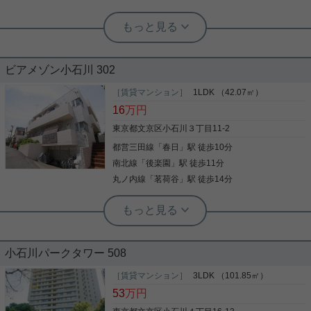
実用春日ホーム 茗荷谷店 堀田枝里
春日2丁目、3LDK！高階層・南向きの
ビアメゾン小石川 302
お部屋です！
［賃貸マンション］
1LDK （42.07㎡）
16
万円
東京都文京区小石川３丁目11-2
都営三田線
「
春日
」駅 徒歩10分
南北線
「
後楽園
」駅 徒歩11分
写真(9)
丸ノ内線
「
茗荷谷
」駅 徒歩14分
詳細を見る
実用春日ホーム 小石川店 スタッフ上田
★ウォークインクロゼット★2020年リ
実用春日ホーム 茗荷谷駅前センター 齊藤敏孝
ノベーション★ワイドバルコニー★ペ
南向きで明るい3ＬＤＫのファミリー物
ット可（小型犬）★
件♪ 眺望も良好です！
小石川パークタワー 508
★リノベーション済みのきれいなお部屋です★ 春日
後楽園エリアにあるこちらのお部屋は、築年数は経
［賃貸マンション］
3LDK （101.85㎡）
ご覧頂きありがとうございます！ ご紹介するのは
っていますが2020年にリノベーション済みで室内と
53
万円
｢コロネード春日｣ オートロック完備、室内リフォー
てもきれいです。 ウォークインクローゼットがつい
ム済み 南向きで陽当たり良好! 高台に建っているの
ていて荷物が多くても安心です。 ペットも飼育可能