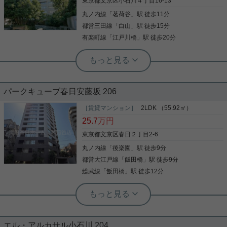
東京都文京区小石川４丁目16-13
で、見晴らしも良好！ 少しでも気になる方はお気軽
です！！ 木目調のキッチンも広くてお料理がはかど
丸ノ内線
「
茗荷谷
」駅 徒歩11分
にお問い合わせください!
写真(9)
りそうです！！ 気になる点や類似物件などお気軽に
【実用春日ホーム 小石川店】へお問い合わせくだ
都営三田線
「
白山
」駅 徒歩15分
詳細を見る
写真(9)
さい！お待ちしております。
有楽町線
「
江戸川橋
」駅 徒歩20分
詳細を見る
根津駅前センター（実用根津ホーム株式会社 根津駅前センター） スタ
ッフ小西
★１００㎡超タワーマンション、ペッ
パークキューブ春日安藤坂 206
ト相談可
［賃貸マンション］
2LDK （55.92㎡）
25.7
万円
ご覧いただき有難うございます。 ペット飼育相談可
能！！ フロントサービスありでオートロックを完備
東京都文京区春日２丁目2-6
しておりますので、 どなたでも安心してお住まい頂
丸ノ内線
「
後楽園
」駅 徒歩9分
けます。 スーパー・コンビニが近くに多くございま
すので、お買い物にも便利です！！
都営大江戸線
「
飯田橋
」駅 徒歩9分
総武線
「
飯田橋
」駅 徒歩12分
写真(9)
詳細を見る
実用春日ホーム 茗荷谷店 堀田枝里
ペット飼育相談可能☆南西向きの
2LDK！
実用春日ホーム 西片店 ルームアドバイザー
小石川４丁目の３LDKの物件が賃貸で
エル・アルカサル小石川 204