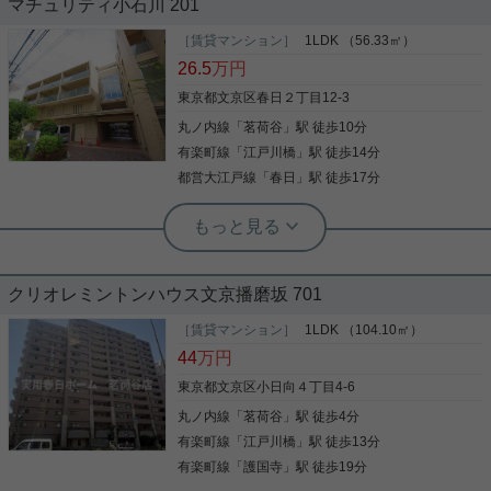
マチュリティ小石川 201
再開発が行われ利便性が高まった後楽園エリア。 築
3年の2LDKマンションのご紹介です。 南西向きで明
［賃貸マンション］
1LDK （56.33㎡）
るい室内、浴室乾燥機、食洗器、宅配ボックス等、
26.5
万円
充実の設備。 1階部分にはコンビニがございます。
インターネット無料です。 自信をもってご紹介でき
東京都文京区春日２丁目12-3
る当物件、ご内覧可能です。 お気軽にお問合せくだ
丸ノ内線
「
茗荷谷
」駅 徒歩10分
写真(9)
さいませ！ ■実用春日ホーム株式会社 茗荷谷店
■TEL:03-6902-5021
有楽町線
「
江戸川橋
」駅 徒歩14分
詳細を見る
都営大江戸線
「
春日
」駅 徒歩17分
実用春日ホーム 茗荷谷店 上村啓士
トランクルーム無料／ペット2匹相談／
大型WICあり
クリオレミントンハウス文京播磨坂 701
フロントサービス有り／閑静な住宅街／ペット飼育
相談（犬・猫２匹まで）／トランクルーム無料／大
［賃貸マンション］
1LDK （104.10㎡）
型ウォークインクローゼットあり
44
万円
東京都文京区小日向４丁目4-6
丸ノ内線
「
茗荷谷
」駅 徒歩4分
写真(9)
有楽町線
「
江戸川橋
」駅 徒歩13分
詳細を見る
有楽町線
「
護国寺
」駅 徒歩19分