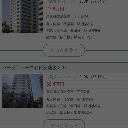
をご紹介です！ リビングは南向きで陽当たり◎！ 角
［賃貸マンション］
2LDK （57.04㎡）
部屋、2面採光です！ 眺望も抜けて見えるお部屋！
27.8
万円
3口ガスコンロにグリル付き、浴室乾燥機に追焚機
能と、 室内設備も充実した物件です！ ペットの飼育
東京都文京区春日２丁目2-6
も可能！ もちろんオートロックもあり、玄関ドアは
丸ノ内線
「
後楽園
」駅 徒歩9分
写真(9)
ダブルロック！ セキュリティ面も安心！！ お気軽に
お問い合わせくださいませ！ ★お電話でのご相談も
都営大江戸線
「
飯田橋
」駅 徒歩9分
詳細を見る
お気軽にどうぞ★ 実用春日ホーム株式会社 茗荷谷
総武線
「
飯田橋
」駅 徒歩12分
店 TEL：03-6902-5021
実用春日ホーム 本店 スタッフ島倉
☆ペット可☆2LDK☆ファミリータイ
プ☆
パークキューブ春日安藤坂 310
春日2丁目安藤坂沿いのファミリータイプ ペットの
飼育も可能 リビングは西向きで陽当たりgood 3口ガ
［賃貸マンション］
2LDK （65.16㎡）
スコンロにグリル付き、浴室乾燥機に追焚機能と、
30.4
万円
室内設備も充実した物件です. オートロックもあり,
セキュリティ面も安心。
東京都文京区春日２丁目2-6
丸ノ内線
「
後楽園
」駅 徒歩9分
写真(9)
都営大江戸線
「
飯田橋
」駅 徒歩9分
詳細を見る
総武線
「
飯田橋
」駅 徒歩12分
実用春日ホーム 茗荷谷店 堀田枝里