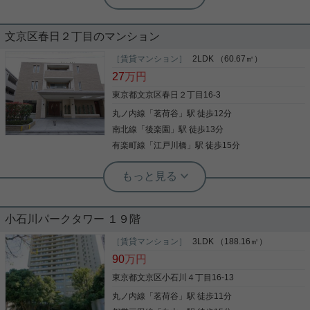
2LDKファミリータイプ！LDKは南向
き☆
文京区春日２丁目のマンション
春日2丁目安藤坂沿いのファミリータイプのお部屋
をご紹介です！ 角部屋、2面採光です！ LDKは南向
［賃貸マンション］
2LDK （60.67㎡）
き！ 3口ガスコンロにグリル付き、浴室乾燥機に追
27
万円
焚機能と、 室内設備も充実した物件です！ ペットの
飼育も可能！ もちろんオートロックもあり、玄関ド
東京都文京区春日２丁目16-3
アはダブルロック！ セキュリティ面も安心！！ お気
丸ノ内線
「
茗荷谷
」駅 徒歩12分
写真(9)
軽にお問い合わせくださいませ！ ★お電話でのご相
談もお気軽にどうぞ★ 実用春日ホーム株式会社 茗
南北線
「
後楽園
」駅 徒歩13分
詳細を見る
荷谷店 TEL：03-6902-5021
有楽町線
「
江戸川橋
」駅 徒歩15分
実用春日ホーム 茗荷谷駅前センター 齊藤敏孝
食器洗乾燥機 2駅利用可 ルーフバルコ
ニー エレベーター 冷房
小石川パークタワー １９階
この度は、当物件をご覧いただきありがとうござい
ます！ 当物件の一番の魅力は広々としたルーフバル
［賃貸マンション］
3LDK （188.16㎡）
コニー！ 二面バルコニーの造りで、ＬＤは二面採光
90
万円
♪ 全居室にルーフバルコニーに面した窓が付いてい
ます。
東京都文京区小石川４丁目16-13
丸ノ内線
「
茗荷谷
」駅 徒歩11分
写真(9)