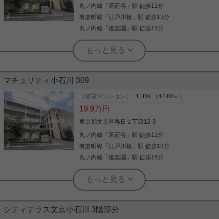
ぷり！ 室内の設備も充実しております！ ペットの飼
丸ノ内線
「
茗荷谷
」駅 徒歩11分
写真(9)
育もご相談可能☆ コンシェルジュもおり、管理体制
良好です！ お気軽にお問い合わせくださいませ！ ★
有楽町線
「
江戸川橋
」駅 徒歩13分
詳細を見る
お電話でのご相談もお気軽にどうぞ★ 実用春日ホー
丸ノ内線
「
後楽園
」駅 徒歩15分
ム株式会社 茗荷谷店 TEL：03-6902-5021
実用春日ホーム 茗荷谷店 堀田枝里
閑静な住宅地☆1LDK、収納充実！
マチュリティ小石川 309
閑静な住宅地に佇む物件☆ 3口コンロにグリル、浴
室乾燥機に追焚機能と、 室内の設備も充実しており
［賃貸マンション］
1LDK （44.88㎡）
ます！ ペットの飼育もご相談可能☆ コンシェルジュ
19.9
万円
もおり、管理体制良好です！ お気軽にお問い合わせ
くださいませ！ ★お電話でのご相談もお気軽にどう
東京都文京区春日２丁目12-3
ぞ★ 実用春日ホーム株式会社 茗荷谷店 TEL：03-
丸ノ内線
「
茗荷谷
」駅 徒歩11分
写真(9)
6902-5021
有楽町線
「
江戸川橋
」駅 徒歩13分
詳細を見る
丸ノ内線
「
後楽園
」駅 徒歩15分
実用春日ホーム 茗荷谷店 堀田枝里
コンシェルジュサービスあり
☆1LDK、収納充実！
シティテラス文京小石川 3階部分
閑静な住宅地に佇む物件☆ 2.7帖の広々ウォークイ