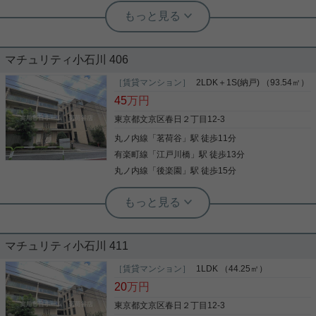
実用春日ホーム 茗荷谷店 堀田枝里
【定期借家契約5年】駅近分譲マンショ
ン！100㎡以上、1SLDK！
マチュリティ小石川 406
茗荷谷駅から平坦な道のり！ 駅近分譲マンションの
1SLDKをご紹介です！ 14階建ての7階！ 100㎡以上
［賃貸マンション］
2LDK＋1S(納戸) （93.54㎡）
で、収納が充実したお部屋☆ 高台のため、西側バル
45
万円
コニーからは富士山が望め、 眺望もしっかりござい
ます！ お気軽にお問い合わせくださいませ！ ★お電
東京都文京区春日２丁目12-3
話でのご相談もお気軽にどうぞ★ 実用春日ホーム株
丸ノ内線
「
茗荷谷
」駅 徒歩11分
写真(9)
式会社 茗荷谷店 TEL：03-6902-5021
有楽町線
「
江戸川橋
」駅 徒歩13分
詳細を見る
丸ノ内線
「
後楽園
」駅 徒歩15分
実用春日ホーム 茗荷谷店 堀田枝里
2LDK+DEN☆90㎡以上、角部屋！
マチュリティ小石川 411
閑静な住宅地に佇む物件☆ 2LDK+DENのお部屋を
ご紹介です！ 角部屋、3面に窓あり！ バルコニーも
［賃貸マンション］
1LDK （44.25㎡）
広々しており、開放感あり！ 各洋室も6帖とゆった
20
万円
りした間取りです☆ 共用部にはトランクルーム、 室
内にはウォークインクローゼット2ヵ所と収納たっ
東京都文京区春日２丁目12-3