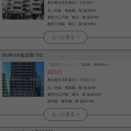
東京都文京区春日１丁目10-1
丸ノ内線
「
後楽園
」駅 徒歩8分
写真(9)
都営大江戸線
「
春日
」駅 徒歩9分
詳細を見る
都営三田線
「
春日
」駅 徒歩9分
実用春日ホーム 茗荷谷店 堀田枝里
大規模リノベーション済み！2LDK・
ファミリータイプ！
BluRock後楽園 702
安藤坂沿いの2LDKのお部屋をご紹介です！ 大規模
リノベーション済みのお部屋☆ オール電化で、3口
［賃貸マンション］
2LDK （40.48㎡）
IHコンロに食洗機あり！ 全部屋にエアコンも設置予
23
万円
定です！ ペットの飼育も可能！(犬1匹または猫2匹
まで) 機械式ではございますが、 駐車場の空きもご
東京都文京区春日１丁目11-13
ざいます！ お気軽にお問い合わせくださいませ！ ★
丸ノ内線
「
後楽園
」駅 徒歩9分
写真(9)
お電話でのご相談もお気軽にどうぞ★ 実用春日ホー
ム株式会社 茗荷谷店 TEL：03-6902-5021
都営大江戸線
「
春日
」駅 徒歩10分
詳細を見る
総武線
「
飯田橋
」駅 徒歩14分
実用春日ホーム 茗荷谷店 上村啓士
後楽園駅徒歩7分◇築浅2LDK◇小型
犬・猫可能