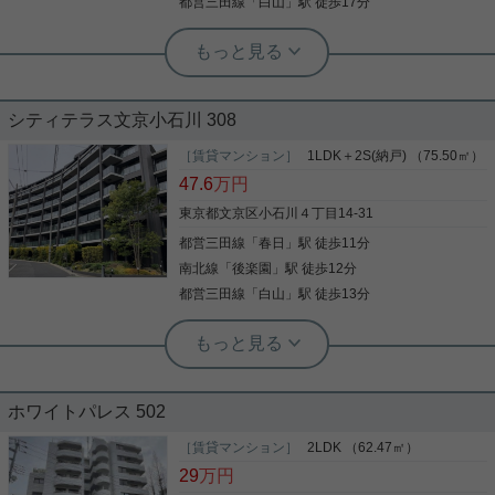
都営三田線
「
白山
」駅 徒歩17分
実用春日ホーム 茗荷谷店 上村啓士
（株）モリモト旧分譲／ペット２匹飼
育相談／室内リフォーム中
シティテラス文京小石川 308
人気のディアナコートシリーズから、 古くからの風
格と威厳に満ちた小石川、旧竹早町の ディアナコー
［賃貸マンション］
1LDK＋2S(納戸) （75.50㎡）
ト小石川竹早のご紹介です。 ６階部分１ＳＬＤＫの
47.6
万円
お部屋は充実した設備と 豊富な収納スペースで使い
勝手良好となっております。 現在室内はリフォーム
東京都文京区小石川４丁目14-31
工事中、２０２６年５月中旬完成予定です。 是非お
都営三田線
「
春日
」駅 徒歩11分
写真(9)
気軽にお問い合わせくださいませ。
南北線
「
後楽園
」駅 徒歩12分
詳細を見る
都営三田線
「
白山
」駅 徒歩13分
実用春日ホーム 茗荷谷店 堀田枝里
1LDK+サービスルーム！南向きのお部
屋です！
ホワイトパレス 502
［賃貸マンション］
2LDK （62.47㎡）
29
万円