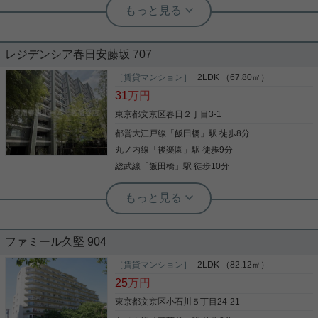
でみた時のことを想像しながら進めていくことが大
事です。より良い住まいをご提供致します。
実用春日ホーム 本店 砂子-
ユニットバス デザイナーズ ネット使用
レジデンシア春日安藤坂 707
料不要 クロゼット カップル向け
［賃貸マンション］
2LDK （67.80㎡）
2023年2月築、RC造 15階建て 全44戸(賃貸戸数43
31
万円
戸)の分譲マンションです。 東京メトロ南北線/丸ノ
内線 ・後楽園駅より徒歩11分です。 都営三田線/大
東京都文京区春日２丁目3-1
江戸線・春日駅より徒歩11分です。 東京メトロ丸ノ
都営大江戸線
「
飯田橋
」駅 徒歩8分
内線・茗荷谷駅より徒歩12分です。 インターネット
使用料無料、ペット飼育可能♪ 東京ドームシティ徒
丸ノ内線
「
後楽園
」駅 徒歩9分
写真(9)
歩圏内！ 是非お問い合わせください！
総武線
「
飯田橋
」駅 徒歩10分
詳細を見る
実用春日ホーム 茗荷谷店 堀田枝里
分譲賃貸マンション☆高層階、
実用春日ホーム 千石店 会田将弘
2LDK！
☆インターネット無料☆ペット飼育可
能☆人気のエリアです☆設備も充実！
ファミール久堅 904
春日2丁目、2LDKのお部屋をご紹介です☆ エントラ
ンスは巻石通り側に面しており、 周辺は落ち着いた
［賃貸マンション］
2LDK （82.12㎡）
都営三田線千石駅A4番出口から徒歩1分。 千石エリ
環境です☆ 飯田橋駅や後楽園駅、春日駅の利用がで
25
万円
アを中心に賃貸・売買物件から事業用物件まで多数
き、 電車のアクセスも良いエリアです！ キッチンが
取り揃えております。他社の掲載物件もまとめてご
L字キッチンで調理スペース広々☆ リビングには床
東京都文京区小石川５丁目24-21
紹介可能です！
暖房もあり、室内設備が充実したお部屋です！ ※定