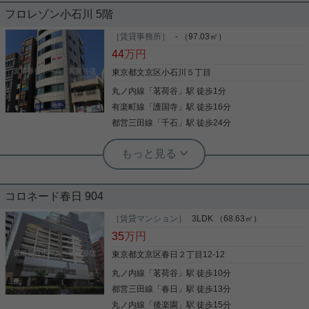
機・システムキッチン
フロレゾン小石川 5階
茗荷谷駅徒歩7分、1LDKのお部屋をご紹介です☆ 定
期借家契約3年ですが、再契約可能☆ 全部屋南西向
［賃貸事務所］
- （97.03㎡）
ご覧頂きありがとうございます! ご紹介するのは｢ヒ
き！ 洋室は6.3帖あり、広々した間取りです！ 室内
44
万円
ューリックレジデンス茗荷谷｣ オートロック・宅配
設備も充実☆ オートロックはもちろん、玄関ドアは
ボックス・ゴミ出し24Ｈ可 追い焚き・浴室乾燥機・
ダブルロックで安心！ お気軽にお問い合わせくださ
東京都文京区小石川５丁目
独立洗面台・システムキッチン・エアコン・室内洗
いませ！ ★お電話でのご相談もお気軽にどうぞ★ 実
丸ノ内線
「
茗荷谷
」駅 徒歩1分
濯機置き場 設備充実、セキュリティもしっかりした
写真(9)
用春日ホーム株式会社 茗荷谷店 TEL：03-6902-
物件です! 少しでも気になる方はお気軽にお問い合わ
5021
有楽町線
「
護国寺
」駅 徒歩16分
詳細を見る
写真(9)
せください！
都営三田線
「
千石
」駅 徒歩24分
詳細を見る
実用春日ホーム 茗荷谷店 上村啓士
茗荷谷駅徒歩１分／春日通り沿い好立
地／ワンフロア１テナントのみ
コロネード春日 904
茗荷谷駅徒歩１分、春日通り沿いの好立地！ 建物１
階部分には三菱UFJ銀行ATMあり！ ワンフロアまる
［賃貸マンション］
3LDK （68.63㎡）
まるご利用いただけます！ 使用方法等、諸条件ご相
35
万円
談ください！
東京都文京区春日２丁目12-12
丸ノ内線
「
茗荷谷
」駅 徒歩10分
写真(9)
都営三田線
「
春日
」駅 徒歩13分
詳細を見る
丸ノ内線
「
後楽園
」駅 徒歩15分