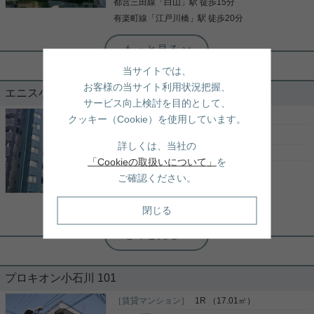
都営三田線
「
白山
」駅 徒歩15分
詳細を見る
有楽町線
「
江戸川橋
」駅 徒歩20分
根津駅前センター（実用根津ホーム株式会社 根津駅前センター） スタ
ッフ小西
圧倒的なゆったり感（１８８平米）
当サイトでは、
お客様の当サイト利用状況把握、
エニス小石川 1102
サービス向上検討を目的として、
１８９㎡を超える大型物件の募集開始 眺望も良く、
［売りマンション］
4LDK （80.05㎡）
クッキー（Cookie）を使用しています。
各居室がバルコニーに面しており、明るい室内で
1
億
7,999
万円
す。 管理体制が良く、フロントサービスありでオー
詳しくは、当社の
トロックを完備しておりますので、 どなたでも安心
東京都文京区春日２丁目18-7
「Cookieの取扱いについて」
を
してお住まい頂けます。 スーパー・コンビニが近く
丸ノ内線
「
後楽園
」駅 徒歩11分
に多くございますので、お買い物にも便利です！！
ご確認ください。
写真(9)
丸ノ内線
「
茗荷谷
」駅 徒歩11分
詳細を見る
都営大江戸線
「
春日
」駅 徒歩11分
閉じる
実用春日ホーム 富坂サテライト 金子瑠茄
最上階×三方角部屋×ルーフバルコニー
☆
プロキオン小石川 101
吹き抜けに面する明るい浴室☆ 最上階というだけあ
り、眺望や日当たり・通風が良好なお部屋です。 ル
［賃貸マンション］
1R （17.01㎡）
ーフバルコニーもございますので ちょっとした休憩