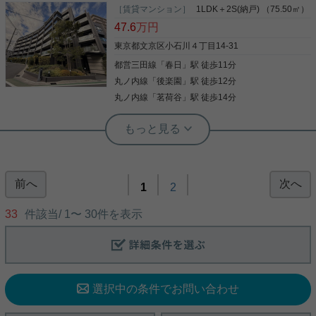
ンクローゼットあり！ 3口コンロにグリル、浴室乾
［賃貸マンション］
1LDK＋2S(納戸) （75.50㎡）
燥機に追焚機能と、 室内の設備も充実しておりま
47.6
万円
す！ ペットの飼育もご相談可能☆ コンシェルジュも
おり、管理体制良好です！ お気軽にお問い合わせく
東京都文京区小石川４丁目14-31
ださいませ！ ★お電話でのご相談もお気軽にどうぞ
都営三田線
「
春日
」駅 徒歩11分
写真(9)
★ 実用春日ホーム株式会社 茗荷谷店 TEL：03-
6902-5021
丸ノ内線
「
後楽園
」駅 徒歩12分
詳細を見る
丸ノ内線
「
茗荷谷
」駅 徒歩14分
実用春日ホーム 本店 砂子-
プレミアムな分譲賃貸★設備充実★
前へ
次へ
プレミアム分譲賃貸マンションのご紹介！ ホテルラ
1
2
イクな内廊下設計★ 水回りの設備は充実しておりま
す。収納も豊富でお部屋がスッキリします。 宅配ボ
33
件該当/
1
〜
30
件を表示
ックスやオートロックもあり、セキュリティも安
心！ ※賃料に駐車場1台と自転車2台分も含みます。
駐車場サイズは要確認です。 是非お問い合わせくだ
写真(9)
さい。
詳細を見る
選択中の条件でお問い合わせ