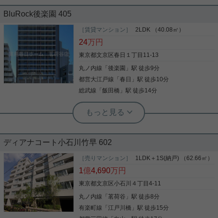
BluRock後楽園 405
全部屋南向き！ 洋室は6帖あり、広々した間取りで
す！ 室内設備も充実☆ オートロックはもちろん、玄
［賃貸マンション］
2LDK （40.08㎡）
関ドアはダブルロックで安心！ お気軽にお問い合わ
24
万円
せくださいませ！
東京都文京区春日１丁目11-13
丸ノ内線
「
後楽園
」駅 徒歩9分
写真(9)
都営大江戸線
「
春日
」駅 徒歩10分
詳細を見る
総武線
「
飯田橋
」駅 徒歩14分
実用春日ホーム 茗荷谷店 松下諒平
洗面所独立 全居室洋室 バストイレ別
システムキッチン 冷房
ディアナコート小石川竹早 602
再開発が行われ利便性が高まった後楽園エリア。 築
3年の2LDKマンションのご紹介です。 南西向きで明
［売りマンション］
1LDK＋1S(納戸) （62.66㎡）
るい室内、浴室乾燥機、食洗器、宅配ボックス等、
1
億
4,690
万円
充実の設備。 1階部分にはコンビニがございます。
インターネット無料です。 自信をもってご紹介でき
東京都文京区小石川４丁目4-11
る当物件、ご内覧可能です。 お気軽にお問合せくだ
丸ノ内線
「
茗荷谷
」駅 徒歩8分
写真(9)
さいませ！ ■実用春日ホーム株式会社 茗荷谷店
■TEL:03-6902-5021
有楽町線
「
江戸川橋
」駅 徒歩15分
詳細を見る