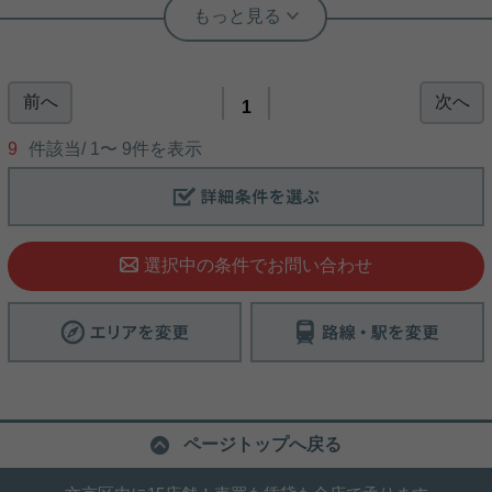
実用春日ホーム 本店 市原怜奈
エアコン 人感照明センサー フローリン
グ クロゼット バストイレ別
前へ
次へ
使い勝手の良い浴室乾燥機があり、部屋干しをせず
1
に室内を広く保てます。この物件の魅力の一つ、独
立した洗面所が設置されています。洋風なお住まい
9
件該当/
1
〜
9
件を表示
をお求めの方に適した全居室フローリングです。ネ
ットの回線工事が済んでいるのですぐにパソコンが
使えます。できるだけ早めに不動産情報を集めたい
写真(9)
方は当社スタッフまでご連絡ください。地域の不動
産情報をいち早くお届けします。
詳細を見る
選択中の条件でお問い合わせ
ページトップへ戻る