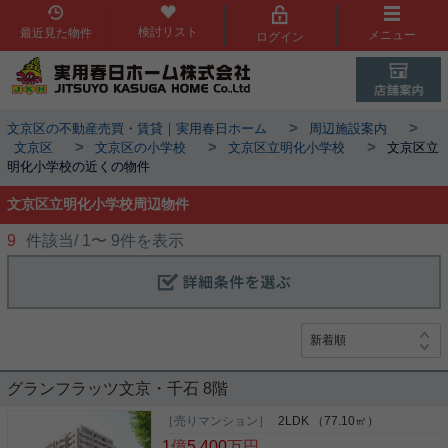
検討リスト
最近見た物件
メニュー
ログイン
>
>
文京区の不動産売買・賃貸｜実用春日ホーム
周辺施設案内
>
>
>
文京区
文京区の小学校
文京区立明化小学校
文京区立
明化小学校の近くの物件
文京区立明化小学校周辺物件
9
件該当/
1
〜
9
件を表示
グランフラッツ文京・千石 8階
［売りマンション］
2LDK （77.10㎡）
1
億
5,400
万円