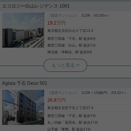
エコロジー白山レジデンス 1001
千石駅徒歩8分のお部屋をご紹介です☆ 1SLDK、角
部屋！ リビングには床暖房、全部屋エアコン等、 室
［賃貸マンション］
1LDK （42.00㎡）
内設備は整っております！ 2025年8月末にリノベー
19.2
万円
ション済み☆ リビングの窓が大きく、開放感のある
お部屋です！ お気軽にお問い合わせくださいませ！
東京都文京区白山５丁目13-2
★お電話でのご相談もお気軽にどうぞ★ 実用春日ホ
都営三田線
「
千石
」駅 徒歩6分
写真(9)
ーム株式会社 茗荷谷店 TEL：03-6902-5021
都営三田線
「
白山
」駅 徒歩7分
詳細を見る
南北線
「
本駒込
」駅 徒歩9分
実用春日ホーム 白山店 西谷優太朗
南西向き角部屋☆ネット無料☆自転車
置き場無料
Aglaia 千石 Deux 501
日勤の管理人のいるオートロックありのマンション
です。 女性や初めての一人暮らし、新婚さんにもお
［賃貸マンション］
1LDK＋1S(納戸) （53.32㎡）
すすめです。 三田線・南北線徒歩圏内で駐輪場無
26.9
万円
料。 近隣いにスーパー、コンビニもあり便利な立地
です。 実用春日ホームは文京区に15店舗！ 白山・
東京都文京区千石２丁目37-4
本駒込エリアはもちろん、文京区でのお部屋探しは
都営三田線
「
千石
」駅 徒歩7分
写真(9)
是非白山店にお任せください。 経験豊富なスタッフ
がぴったりのお部屋をお探しします。 お問合せお待
丸ノ内線
「
茗荷谷
」駅 徒歩17分
詳細を見る
ちしております。
山手線
「
巣鴨
」駅 徒歩17分