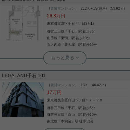
了
見た目もキレイで機能的なお部屋。 不在時でも荷物
［賃貸マンション］
2LDK＋1S(納戸) （53.92㎡）
を受け取れるため、時間調整の手間が省ける宅配ボ
26.8
万円
リビングダイニングキッチンの広さが14.6帖で キッ
ックスが付いています。 収納はクロゼット・シュー
チンは独立タイプです！ 居室は十分な広さと、主寝
ズボックスなど豊富なので、広々と空間を利用する
東京都文京区千石４丁目37-17
室にはウォークインクローゼットが完備されていま
ことも可能です。
都営三田線
「
千石
」駅 徒歩3分
す。 室内はリノベーション工事後引渡のため、大変
綺麗です。 オートロックもありセキュリティ面は安
写真(9)
山手線
「
巣鴨
」駅 徒歩10分
心です！ 宅配ボックスもあるので、再配達の手間知
詳細を見る
丸ノ内線
「
新大塚
」駅 徒歩19分
写真(9)
らず！ 2022年12月から置き配対応も可能になった
ので、さらに便利！ 小型犬もしくは猫1匹まで、ペ
詳細を見る
実用春日ホーム 千石店 会田将弘
ットのご相談ができる物件ですよ！ 気になった方
【新築】千石駅徒歩3分の好立地です！
は、是非お問い合わせくださいませ！
LEGALAND千石 101
今回ご紹介するのは、「千石」駅から徒歩３分、 ２
SLDKのお部屋です！ 浴室乾燥機や温水洗浄便座も
［賃貸マンション］
1DK （46.42㎡）
あり、設備も充実しています！ 空き予定のお部屋で
17
万円
す！ ぜひお気軽にお問い合わせ下さい♪
東京都文京区白山５丁目１７－２８
都営三田線
「
千石
」駅 徒歩5分
写真(9)
都営三田線
「
白山
」駅 徒歩10分
詳細を見る
南北線
「
本駒込
」駅 徒歩12分