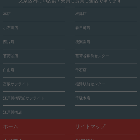
文京区内に15店舗！売買も賃貸も全店で承ります
本店
根津店
小石川店
春日町店
西片店
後楽園店
茗荷谷店
茗荷谷駅前センター
白山店
千石店
富坂サテライト
根津駅前センター
江戸川橋駅前サテライト
千駄木店
江戸川橋店
ホーム
サイトマップ