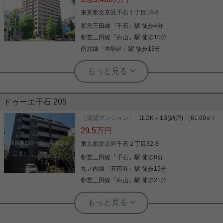
東京都文京区千石１丁目14-8
都営三田線
「
千石
」駅 徒歩4分
都営三田線
「
白山
」駅 徒歩10分
南北線
「
本駒込
」駅 徒歩13分
実用春日ホーム 白山店 西野健太
◆即時内見可能◆ 周辺、住環境良好な
分譲マンションです。 弊店近隣にござ
いますので、即時内見可能です。 まず
ドゥーエ千石 205
は広々した間取り、眺望（東京スカイ
8階部分3方角住戸で日当たり良好！！ 東側、西側に
ツリー）をご覧ください♪
バルコニーがあり眺望良好。 スカイツリーも望める
［賃貸マンション］
1LDK＋1S(納戸) （61.69㎡）
眺望良好なお部屋です。 ◇ペット飼育可能 ◇1418
29.5
万円
サイズのユニットバス （浴室換気暖房乾燥機付I）
◇ワイドシンクのシステムキッチン （3口ガス&グ
東京都文京区千石２丁目32-8
リル、オーブン、食洗機、浄水器付） ◇温水洗浄便
都営三田線
「
千石
」駅 徒歩8分
写真(9)
座 ◇リビングダイニング床暖房 ◇専用パティオ ◇
敷地内24時間ゴミ出し可能 管理体制も良好でエント
丸ノ内線
「
茗荷谷
」駅 徒歩15分
詳細を見る
ランスなど共用部分が広々として快適です。 お問い
都営三田線
「
白山
」駅 徒歩21分
合わせお待ちしております。
実用春日ホーム 茗荷谷店 堀田枝里
リノベーション済み☆1SLDK、角部屋
のお部屋です！