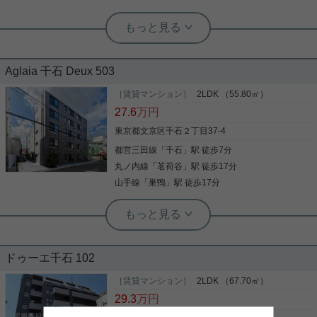
実用春日ホーム 茗荷谷店 堀田枝里
新築、最上階☆1SLDK、角部屋！
Aglaia 千石 Deux 503
千石駅最寄り、1SLDKのお部屋をご紹介です☆ スー
パー「かみもと」が徒歩1分！ 閑静な住宅街で、買
［賃貸マンション］
2LDK （55.80㎡）
い物にも便利な立地です☆ 新築、最上階の南東角部
27.6
万円
屋のお部屋！ 2面に窓あり！ 6帖のスペースは窓も
あるため、洋室としての利用も可能☆ 室内設備は充
東京都文京区千石２丁目37-4
実しており、ネットも無料で利用可能です！ お気軽
都営三田線
「
千石
」駅 徒歩7分
写真(9)
にお問い合わせくださいませ☆ ★お電話でのご相談
もお気軽にどうぞ★ 実用春日ホーム株式会社 茗荷
丸ノ内線
「
茗荷谷
」駅 徒歩17分
詳細を見る
谷店 TEL：03-6902-5021
山手線
「
巣鴨
」駅 徒歩17分
実用春日ホーム 茗荷谷店 堀田枝里
新築、最上階☆2LDK、角部屋！
ドゥーエ千石 102
千石駅最寄り、2LDKのお部屋をご紹介です☆ スー
パー「かみもと」が徒歩1分！ 閑静な住宅街で、買
［賃貸マンション］
2LDK （67.70㎡）
い物にも便利な立地です☆ 新築、最上階の角部屋の
29.3
万円
お部屋！ 2面に窓あり！ 室内設備は充実しており、
ネットも無料で利用可能です！ お気軽にお問い合わ