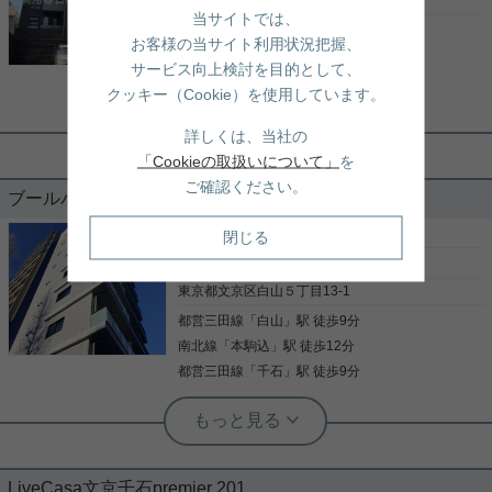
東京都文京区千石２丁目32-8
当サイトでは、
せくださいませ☆ ★お電話でのご相談もお気軽にど
都営三田線
「
千石
」駅 徒歩8分
写真(9)
うぞ★ 実用春日ホーム株式会社 茗荷谷店 TEL：
お客様の当サイト利用状況把握、
03-6902-5021
丸ノ内線
「
茗荷谷
」駅 徒歩15分
詳細を見る
サービス向上検討を目的として、
都営三田線
「
白山
」駅 徒歩21分
クッキー（Cookie）を使用しています。
詳しくは、当社の
実用春日ホーム 茗荷谷店 堀田枝里
「Cookieの取扱いについて」
を
2026年7月室内リノベーション済み☆
ご確認ください。
ブールバード白山 602
礼金0！
［賃貸マンション］
2DK （54.04㎡）
閉じる
千石駅徒歩8分のお部屋をご紹介です☆ 南西向き、
25
万円
2LDK！ リビングには床暖房、全部屋エアコン等、
室内設備は整っております！ 2026年7月にリノベー
東京都文京区白山５丁目13-1
ション完了したばかり☆ キッチン、バス、独立洗面
都営三田線
「
白山
」駅 徒歩9分
台等、未使用でのご入居が可能です！ お気軽にお問
い合わせくださいませ！ ★お電話でのご相談もお気
南北線
「
本駒込
」駅 徒歩12分
写真(9)
軽にどうぞ★ 実用春日ホーム株式会社 茗荷谷店
都営三田線
「
千石
」駅 徒歩9分
TEL：03-6902-5021
詳細を見る
根津駅前センター（実用根津ホーム株式会社 根津駅前センター） スタ
ッフ小西
根津駅前センター（実用根津ホーム株式会社 根津駅前センター） スタ
◎2025年1月完成◎楽器相談可の50㎡
ッフ小西
超2DK◎
２０２６年７月リノベーション工事完
LiveCasa文京千石premier 201