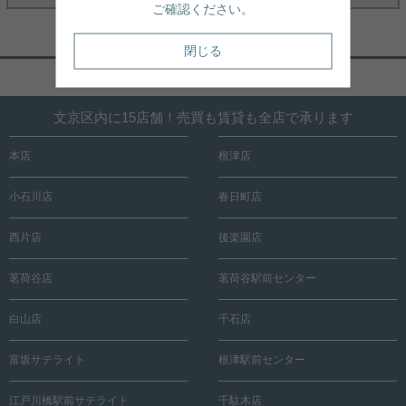
ご確認ください。
閉じる
ページトップへ戻る
文京区内に15店舗！売買も賃貸も全店で承ります
本店
根津店
小石川店
春日町店
西片店
後楽園店
茗荷谷店
茗荷谷駅前センター
白山店
千石店
富坂サテライト
根津駅前センター
江戸川橋駅前サテライト
千駄木店