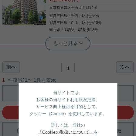
東京都文京区千石１丁目14-8
都営三田線
「
千石
」駅 徒歩4分
都営三田線
「
白山
」駅 徒歩10分
南北線
「
本駒込
」駅 徒歩13分
実用春日ホーム 白山店 西野健太
◆即時内見可能◆ 周辺、住環境良好な
分譲マンションです。 弊店近隣にござ
いますので、即時内見可能です。 まず
は広々した間取り、眺望（東京スカイ
前へ
次へ
8階部分3方角住戸で日当たり良好！！ 東側、西側に
1
ツリー）をご覧ください♪
バルコニーがあり眺望良好。 スカイツリーも望める
眺望良好なお部屋です。 ◇ペット飼育可能 ◇1418
1
件該当/
1
〜
1
件を表示
サイズのユニットバス （浴室換気暖房乾燥機付I）
◇ワイドシンクのシステムキッチン （3口ガス&グ
当サイトでは、
リル、オーブン、食洗機、浄水器付） ◇温水洗浄便
写真(9)
座 ◇リビングダイニング床暖房 ◇専用パティオ ◇
お客様の当サイト利用状況把握、
敷地内24時間ゴミ出し可能 管理体制も良好でエント
詳細を見る
サービス向上検討を目的として、
ランスなど共用部分が広々として快適です。 お問い
選択中の条件でお問い合わせ
合わせお待ちしております。
クッキー（Cookie）を使用しています。
詳しくは、当社の
「Cookieの取扱いについて」
を