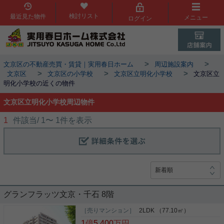
検討リスト
最近見た物件
メニュー
ログイン
>
>
文京区の不動産売買・賃貸｜実用春日ホーム
周辺施設案内
>
>
>
文京区
文京区の小学校
文京区立明化小学校
文京区立
明化小学校の近くの物件
文京区立明化小学校周辺物件
1
件該当/
1
〜
1
件を表示
グランフラッツ文京・千石 8階
［売りマンション］
2LDK （77.10㎡）
1
億
5,400
万円