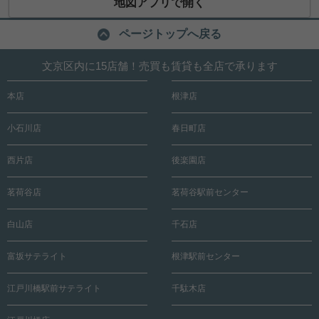
地図アプリで開く
ページトップへ戻る
文京区内に15店舗！売買も賃貸も全店で承ります
本店
根津店
小石川店
春日町店
西片店
後楽園店
茗荷谷店
茗荷谷駅前センター
白山店
千石店
富坂サテライト
根津駅前センター
江戸川橋駅前サテライト
千駄木店