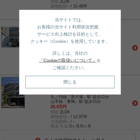
間取:
2LDK
建物面積:
- / 15.48坪
土地面積:
- / -
敷金/礼金:
0ヶ月/0ヶ月
当サイトでは、
賃貸｜マンション
お客様の当サイト利用状況把握、
LUMIEC BUNKYO SENGOKU
サービス向上検討を目的として、
都営三田線「千石」駅 徒歩10分
クッキー（Cookie）を使用しています。
丸ノ内線「新大塚」駅 徒歩11分
山手線「巣鴨」駅 徒歩15分
25.4万円
詳しくは、当社の
間取:
2LDK
「Cookieの取扱いについて」
を
建物面積:
- / 15.48坪
土地面積:
- / -
ご確認ください。
敷金/礼金:
0ヶ月/0ヶ月
賃貸｜マンション
閉じる
LUMIEC BUNKYO SENGOKU
都営三田線「千石」駅 徒歩10分
丸ノ内線「新大塚」駅 徒歩11分
山手線「巣鴨」駅 徒歩15分
25.4万円
間取:
2LDK
建物面積:
- / 12.97坪
土地面積:
- / -
敷金/礼金:
0ヶ月/0ヶ月