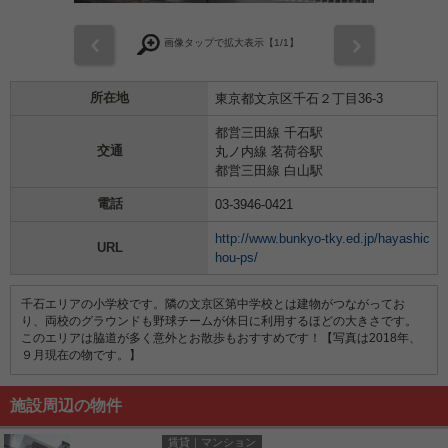
前
次
画像タップで拡大表示【
1
/1】
所在地
東京都文京区千石２丁目36-3
都営三田線 千石駅
交通
丸ノ内線 茗荷谷駅
都営三田線 白山駅
電話
03-3946-0421
http://www.bunkyo-tky.ed.jp/hayashic
URL
hou-ps/
千石エリアの小学校です。隣の文京区第中学校とは建物がつながってお
り、両校のグラウンドも野球チームが休日に利用するほどの大きさです。
このエリアは脇道が多く意外とお散歩もおすすめです！【写真は2018年、
９月現在の物です。】
施設周辺の物件
賃貸｜マンション