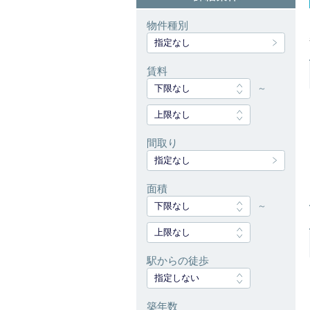
物件種別
指定なし
賃料
下限なし
～
上限なし
間取り
指定なし
面積
下限なし
～
上限なし
駅からの徒歩
指定しない
築年数