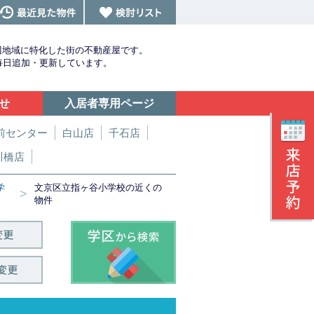
辺地域に特化した街の不動産屋です。
を毎日追加・更新しています。
せ
入居者専用ページ
前センター
白山店
千石店
川橋店
学
文京区立指ヶ谷小学校の近くの
>
物件