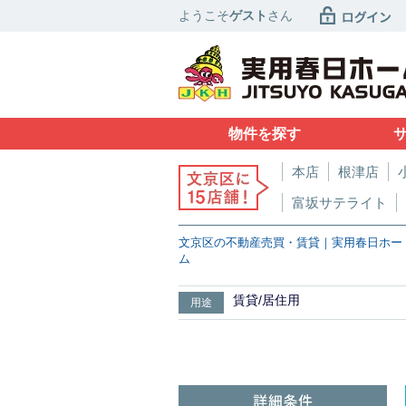
ようこそ
ゲスト
さん
物件を探す
本店
根津店
富坂サテライト
文京区の不動産売買・賃貸｜実用春日ホー
ム
賃貸/居住用
用途