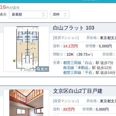
16
件が該当
表示
新着順
30件
白山フラット 103
[賃貸マンション]
所在地：
東京都文京
賃料：
14.1
万円
管理費：
5,000円
間取り：
1DK （39.73㎡）
所在階：
交通：
都営三田線
「
白山
」駅 徒歩7分
南北線
「
本駒込
」駅 徒歩12分
都営三田線
「
千石
」駅 徒歩14分
文京区白山2丁目戸建
[賃貸マンション]
所在地：
東京都文
賃料：
20
万円
管理費：
5,000円