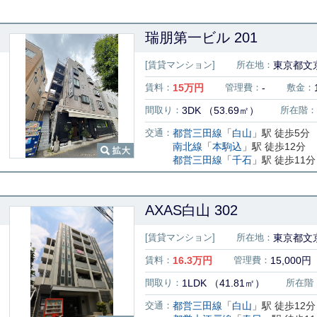
瑞朋第一ビル 201
[賃貸マンション]
所在地：
東京都文京
賃料：
15
万円
管理費：
-
敷金：
間取り：
3DK （53.69㎡）
所在階：
交通：
都営三田線
「
白山
」駅 徒歩5分
南北線
「
本駒込
」駅 徒歩12分
都営三田線
「
千石
」駅 徒歩11分
AXAS白山 302
[賃貸マンション]
所在地：
東京都文京
賃料：
16.3
万円
管理費：
15,000円
間取り：
1LDK （41.81㎡）
所在階
交通：
都営三田線
「
白山
」駅 徒歩12分