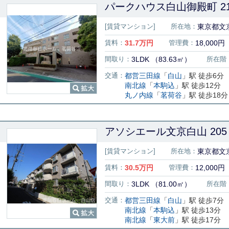
パークハウス白山御殿町 21
[賃貸マンション]
所在地：
東京都文京
賃料：
31.7
万円
管理費：
18,000円
間取り：
3LDK （83.63㎡）
所在階
交通：
都営三田線
「
白山
」駅 徒歩6分
南北線
「
本駒込
」駅 徒歩12分
丸ノ内線
「
茗荷谷
」駅 徒歩18分
アソシエール文京白山 205
[賃貸マンション]
所在地：
東京都文京
賃料：
30.5
万円
管理費：
12,000円
間取り：
3LDK （81.00㎡）
所在階
交通：
都営三田線
「
白山
」駅 徒歩7分
南北線
「
本駒込
」駅 徒歩13分
南北線
「
東大前
」駅 徒歩17分