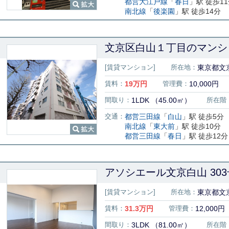
都営大江戸線
「
春日
」駅 徒歩1
南北線
「
後楽園
」駅 徒歩14分
文京区白山１丁目のマンショ
[賃貸マンション]
所在地：
東京都文京
賃料：
19
万円
管理費：
10,000円
間取り：
1LDK （45.00㎡）
所在階
交通：
都営三田線
「
白山
」駅 徒歩5分
南北線
「
東大前
」駅 徒歩10分
都営三田線
「
春日
」駅 徒歩12分
アソシエール文京白山 30
[賃貸マンション]
所在地：
東京都文
賃料：
31.3
万円
管理費：
12,000円
間取り：
3LDK （81.00㎡）
所在階