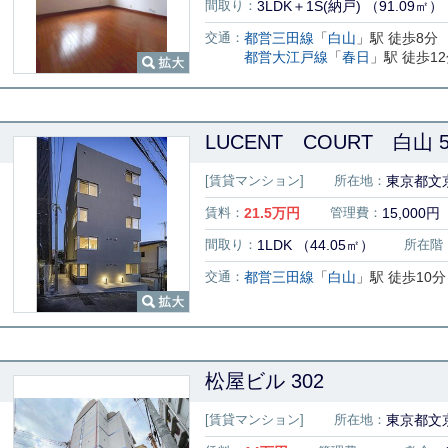
間取り：
3LDK＋1S(納戸) （91.09㎡）
交通：
都営三田線
「
白山
」駅 徒歩8分
都営大江戸線
「
春日
」駅 徒歩1
LUCENT COURT 白山 5
[賃貸マンション]
所在地：
東京都文京
賃料：
21.5
万円
管理費：
15,000円
間取り：
1LDK （44.05㎡）
所在階
交通：
都営三田線
「
白山
」駅 徒歩10分
松屋ビル 302
[賃貸マンション]
所在地：
東京都文