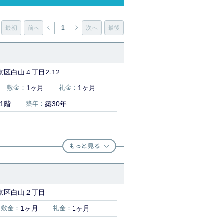
最初
前へ
1
次へ
最後
区白山４丁目2-12
敷金：
1ヶ月
礼金：
1ヶ月
1階
築年：
築30年
京区白山２丁目
敷金：
1ヶ月
礼金：
1ヶ月