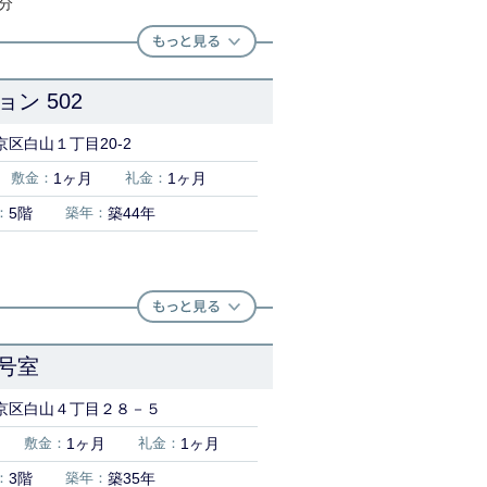
1分
ン 502
区白山１丁目20-2
敷金：
1ヶ月
礼金：
1ヶ月
：
5階
築年：
築44年
3号室
京区白山４丁目２８－５
敷金：
1ヶ月
礼金：
1ヶ月
：
3階
築年：
築35年