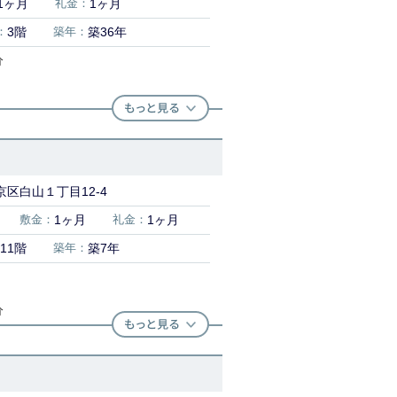
1ヶ月
礼金：
1ヶ月
：
3階
築年：
築36年
分
区白山１丁目12-4
敷金：
1ヶ月
礼金：
1ヶ月
11階
築年：
築7年
分