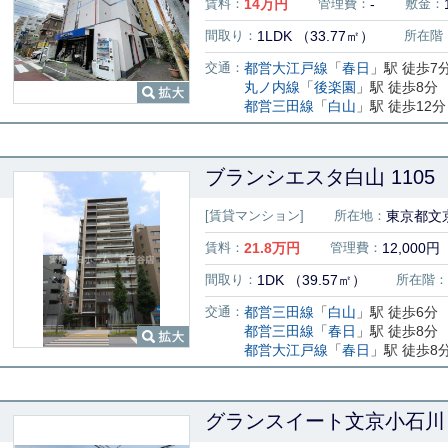
賃料：
14
万円
管理費：
-
敷金：
間取り：
1LDK （33.77㎡）
所在階
交通：
都営大江戸線
「
春日
」駅 徒歩7
丸ノ内線
「
後楽園
」駅 徒歩8分
都営三田線
「
白山
」駅 徒歩12分
ブランシエスタ白山 1105
[賃貸マンション]
所在地：
東京都文京
賃料：
21.8
万円
管理費：
12,000円
間取り：
1DK （39.57㎡）
所在階：
交通：
都営三田線
「
白山
」駅 徒歩6分
都営三田線
「
春日
」駅 徒歩8分
都営大江戸線
「
春日
」駅 徒歩8
グランスイート文京小石川