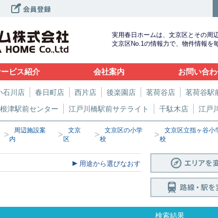
実用春日ホームは、文京区とその周
文京区No.1の情報力で、物件情報
サービス紹介
会社案内
お問い合わ
小石川店
春日町店
西片店
後楽園店
茗荷谷店
茗荷谷駅
根津駅前センター
江戸川橋駅前サテライト
千駄木店
江戸
周辺施設案
文京
文京区の小学
文京区立指ヶ谷小
>
>
>
>
内
区
校
校
用途から選びなおす
検索結果