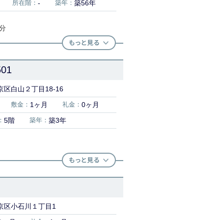
所在階：
-
築年：
築56年
2分
01
区白山２丁目18-16
敷金：
1ヶ月
礼金：
0ヶ月
：
5階
築年：
築3年
京区小石川１丁目1