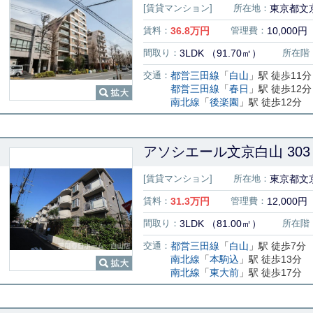
[賃貸マンション]
所在地：
東京都文京
賃料：
36.8
万円
管理費：
10,000円
間取り：
3LDK （91.70㎡）
所在階
交通：
都営三田線
「
白山
」駅 徒歩11分
都営三田線
「
春日
」駅 徒歩12分
南北線
「
後楽園
」駅 徒歩12分
アソシエール文京白山 303
[賃貸マンション]
所在地：
東京都文京
賃料：
31.3
万円
管理費：
12,000円
間取り：
3LDK （81.00㎡）
所在階
交通：
都営三田線
「
白山
」駅 徒歩7分
南北線
「
本駒込
」駅 徒歩13分
南北線
「
東大前
」駅 徒歩17分