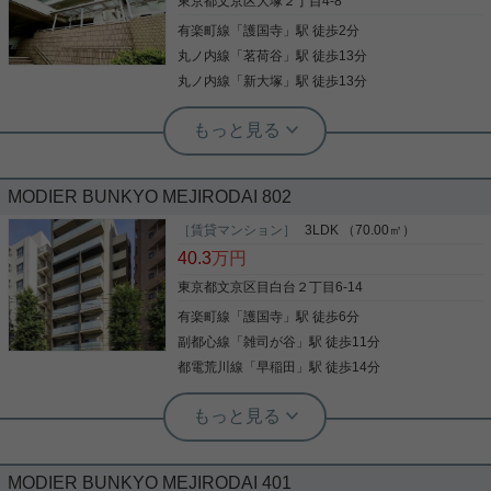
東京都文京区大塚２丁目4-8
居室も十分な広さ収納があり、ファミリーには最適
有楽町線
「
護国寺
」駅 徒歩2分
です。 是非一度ご覧下さい。
写真(9)
丸ノ内線
「
茗荷谷
」駅 徒歩13分
詳細を見る
丸ノ内線
「
新大塚
」駅 徒歩13分
実用春日ホーム 茗荷谷店 堀田枝里
約179㎡の4LDK☆
MODIER BUNKYO MEJIRODAI 802
大塚2丁目の4LDKのお部屋をご紹介です☆ ※定期借
［賃貸マンション］
3LDK （70.00㎡）
家契約2年 再契約相談可能です。 リビングだけで
約26帖ある広々したお部屋！ ダイニングキッチンも
40.3
万円
13.5帖とゆったりした間取り！ 個々の洋室も広々し
東京都文京区目白台２丁目6-14
ており、使いやすい☆ ペット飼育のご相談も可能で
す！ お気軽にお問い合わせくださいませ！ ★お電話
有楽町線
「
護国寺
」駅 徒歩6分
写真(9)
でのご相談もお気軽にどうぞ★ 実用春日ホーム株式
副都心線
「
雑司が谷
」駅 徒歩11分
会社 茗荷谷店 TEL：03-6902-5021
詳細を見る
都電荒川線
「
早稲田
」駅 徒歩14分
実用春日ホーム 茗荷谷店 堀田枝里
新築3LDK！高階層のお部屋です！
MODIER BUNKYO MEJIRODAI 401