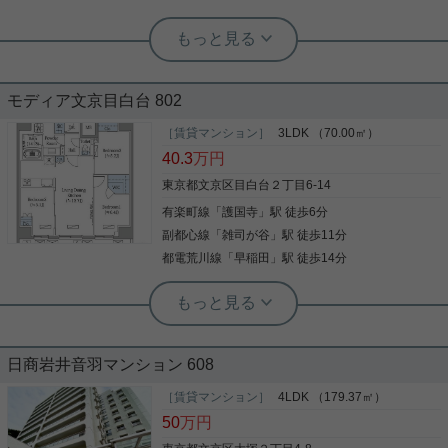
実用春日ホーム 茗荷谷店 松下諒平
駅徒歩5分以内 エレベーター 24時間換
気システム 全居室洋室 収納
モディア文京目白台 802
文京区エリアでの住まいなら、住み心地も快適な
「ロネスタR文京護国寺」はいかがでしょうか。文
［賃貸マンション］
3LDK （70.00㎡）
京区エリアでの住まいなら、住み心地も快適な「ロ
40.3
万円
ネスタR文京護国寺」はいかがでしょうか。室内設
備は浴室乾燥機・洗面化粧台など豊富に揃ってお
東京都文京区目白台２丁目6-14
り、過ごしやすいお部屋になっております。収納は
有楽町線
「
護国寺
」駅 徒歩6分
写真(9)
クロゼット・シューズボックスなど豊富なので、
広々と空間を利用することも可能です。周辺に駅が
副都心線
「
雑司が谷
」駅 徒歩11分
詳細を見る
二つあり、交通の利便性が高いです。一人暮らしで
都電荒川線
「
早稲田
」駅 徒歩14分
料理もできるキッチンが快適な1K。文京区エリアや
有楽町線東池袋近くでお部屋探しをするなら、当社
根津駅前センター（実用根津ホーム株式会社 根津駅前センター） スタ
にお任せ下さい。お客様の求めるお部屋がきっと見
ッフ小西
つかります。
上質な暮らしを実現
日商岩井音羽マンション 608
教育の街文京区からファミリータイプの新築マンシ
［賃貸マンション］
4LDK （179.37㎡）
ョンをご紹介☆ 充実した設備は食洗器や床暖房があ
50
万円
ります。 また現在キャンペーン中で敷金・礼金0
で、フリーレント2ヶ月付き とってもお得です。 各