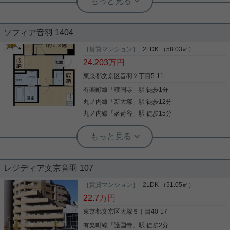
大塚5丁目の閑静な住宅街☆6LDK+Sの
賃貸戸建！
ソフィア音羽 1404
大塚5丁目の賃貸戸建をご紹介です☆ 6LDK+最上階
にSのある間取り！ 専有面積約144㎡で広々したフ
［賃貸マンション］
2LDK （58.03㎡）
ァミリー向け戸建てです！ 事務所利用のご相談も可
24.203
万円
能です！ 築年数はありますが、室内はリノベーショ
ン済み☆ シャッター付き車庫や、バイク、駐輪場ス
東京都文京区音羽２丁目5-11
ペースもあり！ お気軽にお問い合わせくださいま
有楽町線
「
護国寺
」駅 徒歩1分
写真(9)
せ！ ★お電話でのご相談もお気軽にどうぞ★ 実用春
日ホーム株式会社 茗荷谷店 TEL：03-6902-5021
丸ノ内線
「
新大塚
」駅 徒歩12分
詳細を見る
丸ノ内線
「
茗荷谷
」駅 徒歩15分
実用春日ホーム 茗荷谷駅前センター 齊藤敏孝
駐輪場 エレベーター 納戸 収納豊富 ク
レジディア文京音羽 107
ロゼット3ヶ所
［賃貸マンション］
2LDK （51.05㎡）
この度は、当物件をご覧いただきありがとうござい
22.7
万円
ます！ こちらの物件は、有楽町線護国寺駅まで徒歩
1分のアクセスの良さ！！ 通勤通学にも便利◎ 室内
東京都文京区大塚５丁目40-17
設備は洗面化粧台・浴室乾燥機など大変充実してお
有楽町線
「
護国寺
」駅 徒歩2分
ります。 収納はシューズボックス・クローゼット・