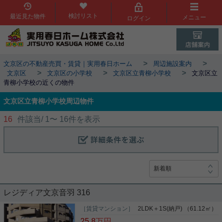
検討リスト
最近見た物件
メニュー
ログイン
>
>
文京区の不動産売買・賃貸｜実用春日ホーム
周辺施設案内
>
>
>
文京区
文京区の小学校
文京区立青柳小学校
文京区立
青柳小学校の近くの物件
文京区立青柳小学校周辺物件
16
件該当/
1
〜
16
件を表示
レジディア文京音羽 316
［賃貸マンション］
2LDK＋1S(納戸) （61.12㎡）
25.8
万円