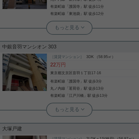
インターホン・オートロックなど充実しているの
写真(9)
で、防犯対策もばっちりです。鉄筋コンクリート構
有楽町線
「
護国寺
」駅 徒歩11分
造なので震災や火災の際にも信頼性があります。賃
詳細を見る
有楽町線
「
東池袋
」駅 徒歩12分
料は58万円です。文京区で新しい住環境をお探しな
ら、丸ノ内線新大塚駅近くでお求めください。いつ
実用春日ホーム 茗荷谷店 堀田枝里
でも実用根津ホーム根津駅前センターまでお気軽に
大規模全面リフォーム済み！南東角住
お問い合わせください。
戸、3LDK！
中銀音羽マンシオン 303
大塚5丁目の閑静な住宅街に佇むマンション、 3LDK
のお部屋をご紹介です！ 南東向きの角部屋、日当た
［賃貸マンション］
3DK （58.95㎡）
り良好☆ LDKは20.3帖と開放感のある広さです！ 洋
22
万円
室1つ1つもしっかりと広さあり！ 4階ですが、眺望
は抜けて見えます！ 室内全面リフォーム済みで、 リ
東京都文京区音羽１丁目17-16
フォーム後未入居でのお引渡しです！ お気軽にお問
有楽町線
「
護国寺
」駅 徒歩3分
写真(9)
い合わせくださいませ！ ★お電話でのご相談もお気
軽にどうぞ★ 実用春日ホーム株式会社 茗荷谷店
丸ノ内線
「
茗荷谷
」駅 徒歩13分
詳細を見る
TEL：03-6902-5021
有楽町線
「
江戸川橋
」駅 徒歩13分
実用春日ホーム 茗荷谷店 堀田枝里
3DK☆オートロック付分譲賃貸マンシ
ョン！
大塚戸建
護国寺駅徒歩3分、3DKのお部屋をご紹介です☆ 全
居室洋室！ 南東向き、角部屋で日当たりも◎！ ガス
［賃貸マンション］
2LDK＋1S(納戸) （56.97㎡）