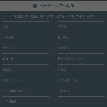
ページトップへ戻る
文京区内に15店舗！売買も賃貸も全店で承ります
本店
根津店
小石川店
春日町店
西片店
後楽園店
茗荷谷店
茗荷谷駅前センター
白山店
千石店
富坂サテライト
根津駅前センター
江戸川橋駅前サテライト
千駄木店
江戸川橋店