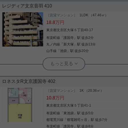
レジディア文京音羽 410
有楽町線護国寺駅周辺への引っ越しをお考えなら
「レジディア文京音羽」。歩いて2分の場所にはセ
［賃貸マンション］
1LDK （47.46㎡）
ブン銀行 東京メトロ 有楽町線 護国寺駅 共同出張所
18.8
万円
があります。共用部にはエレベータ・敷地内ごみ置
き場などが揃っており、とても充実しています。室
東京都文京区大塚５丁目40-17
内設備はエアコン・追い焚き・システムキッチンな
有楽町線
「
護国寺
」駅 徒歩2分
写真(9)
ど大変充実。駅徒歩2分のマンションなので、通
勤・通学時間を短縮できます。おかずや汁物など何
丸ノ内線
「
新大塚
」駅 徒歩13分
詳細を見る
品も作りたい人におすすめな2口コンロを設置して
山手線
「
池袋
」駅 徒歩20分
います。住まいを楽しむ。そうすれば、より快適な
生活を送ることができるでしょう。快適な住まいを
実用春日ホーム 茗荷谷店 堀田枝里
お客様と共にお探しいたします(^o^)
礼金0☆護国寺駅徒歩2分、1LDK！
ロネスタR文京護国寺 402
護国寺駅徒歩2分の駅近物件、1LDKのお部屋をご紹
介です☆ 室内リノベーション済み☆ 大通りとは反対
［賃貸マンション］
1K （20.36㎡）
向きのお部屋のため、 車の騒音等もそれほど気にな
10.8
万円
りません！ リビングと洋室がしっかり分かれている
ため、 生活のメリハリがつけやすい間取りです☆ お
東京都文京区大塚５丁目41-1
気軽にお問い合わせくださいませ！ ★お電話でのご
有楽町線
「
東池袋
」駅 徒歩5分
写真(9)
相談もお気軽にどうぞ★ 実用春日ホーム株式会社
茗荷谷店 TEL：03-6902-5021
都電荒川線
「
都電雑司ヶ谷
」駅 徒歩7分
詳細を見る
有楽町線
「
護国寺
」駅 徒歩8分