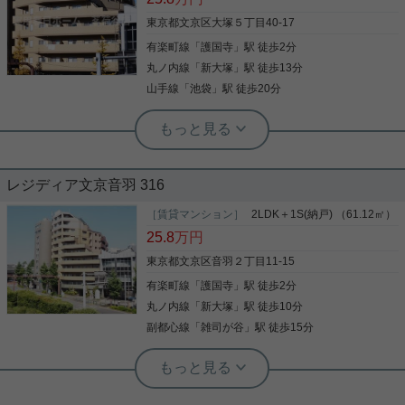
東京都文京区大塚５丁目40-17
有楽町線
「
護国寺
」駅 徒歩2分
丸ノ内線
「
新大塚
」駅 徒歩13分
山手線
「
池袋
」駅 徒歩20分
実用春日ホーム 茗荷谷店 堀田枝里
駅近物件☆2SLDK、南西向き、角部
屋！
レジディア文京音羽 316
護国寺駅徒歩2分の駅近物件、2SLDKのお部屋をご
紹介です☆ 2026年8月、室内リノベーション工事完
［賃貸マンション］
2LDK＋1S(納戸) （61.12㎡）
了予定！ 未使用の設備にて、入居可能です！ 共用部
25.8
万円
にはキッズルームも備わっております！ 雨の日でも
気兼ねなく遊べます☆ お気軽にお問い合わせくださ
東京都文京区音羽２丁目11-15
いませ！ ★お電話でのご相談もお気軽にどうぞ★ 実
有楽町線
「
護国寺
」駅 徒歩2分
写真(9)
用春日ホーム株式会社 茗荷谷店 TEL：03-6902-
5021
丸ノ内線
「
新大塚
」駅 徒歩10分
詳細を見る
副都心線
「
雑司が谷
」駅 徒歩15分
実用春日ホーム 本店 市原怜奈
☆角部屋★南西向き☆2026年8月りの
べーション完成予定☆