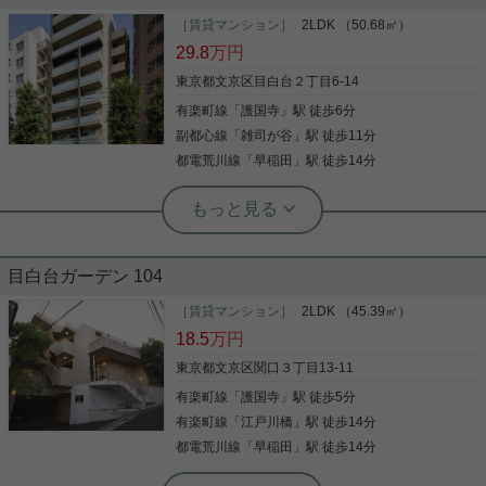
2026年6月築の新築マンションをご紹介です☆ 護国
［賃貸マンション］
2LDK （50.68㎡）
寺駅徒歩6分！ 高階層、約70㎡の3LDKのお部屋で
す！ 食洗器や床暖房あり！ 敷金礼金0で、フリーレ
29.8
万円
ント2ヶ月あり！ 初期費用も抑えられます☆ 他のお
東京都文京区目白台２丁目6-14
部屋もご紹介可能でございます！ お気軽にお問い合
わせくださいませ！ ★お電話でのご相談もお気軽に
有楽町線
「
護国寺
」駅 徒歩6分
写真(9)
どうぞ★ 実用春日ホーム株式会社 茗荷谷店 TEL：
副都心線
「
雑司が谷
」駅 徒歩11分
03-6902-5021
詳細を見る
都電荒川線
「
早稲田
」駅 徒歩14分
実用春日ホーム 茗荷谷店 堀田枝里
新築2LDK☆全部屋南向き！
目白台ガーデン 104
2026年6月築の新築マンションをご紹介です☆ 護国
寺駅徒歩6分！ 約50㎡の2LDKのお部屋です！ 全て
［賃貸マンション］
2LDK （45.39㎡）
のお部屋が南向き☆ 敷金礼金0で、フリーレント2ヶ
18.5
万円
月あり！ 初期費用も抑えられます☆ 他のお部屋もご
紹介可能でございます！ お気軽にお問い合わせくだ
東京都文京区関口３丁目13-11
さいませ！ ★お電話でのご相談もお気軽にどうぞ★
有楽町線
「
護国寺
」駅 徒歩5分
写真(9)
実用春日ホーム株式会社 茗荷谷店 TEL：03-6902-
5021
有楽町線
「
江戸川橋
」駅 徒歩14分
詳細を見る
都電荒川線
「
早稲田
」駅 徒歩14分
実用春日ホーム 茗荷谷店 堀田枝里