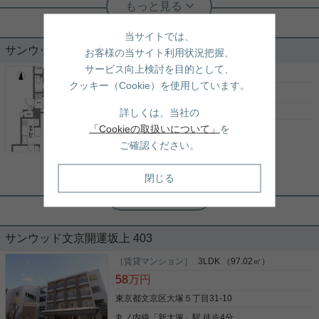
有楽町線護国寺駅最寄り☆南西向き、
2LDK！
当サイトでは、
サンウッド文京開運坂上 ４階
お客様の当サイト利用状況把握、
護国寺駅徒歩5分の2LDKのお部屋をご紹介です☆ 洋
サービス向上検討を目的として、
室5.2帖は廊下を挟んで独立したお部屋で、 使いや
［賃貸マンション］
3LDK （97.02㎡）
クッキー（Cookie）を使用しています。
すい間取りの2LDK！ キッチンもL字キッチンで調理
58
万円
スペースがあり、 広々しており使いやすい☆ 角部
屋、南西向きのお部屋です！ お気軽にお問い合わせ
東京都文京区大塚５丁目31-10
詳しくは、当社の
くださいませ！ ★お電話でのご相談もお気軽にどう
「Cookieの取扱いについて」
を
丸ノ内線
「
新大塚
」駅 徒歩4分
写真(9)
ぞ★ 実用春日ホーム株式会社 茗荷谷店 TEL：03-
ご確認ください。
6902-5021
有楽町線
「
護国寺
」駅 徒歩11分
詳細を見る
有楽町線
「
東池袋
」駅 徒歩12分
閉じる
根津駅前センター（実用根津ホーム株式会社 根津駅前センター） スタ
ッフ小西
室内は大規模リフォーム済み
サンウッド文京開運坂上 403
日本大学豊山中学・高等学校が徒歩11分で通学にも
［賃貸マンション］
3LDK （97.02㎡）
便利です。暮らし快適物件、ネット回線有り、お家
58
万円
でパソコンが使えます。収納はクロゼット・シュー
ズボックスなどが備え付けられているので、衣類や
東京都文京区大塚５丁目31-10
日用品の収納に重宝します。セキュリティ面は、TV
丸ノ内線
「
新大塚
」駅 徒歩4分