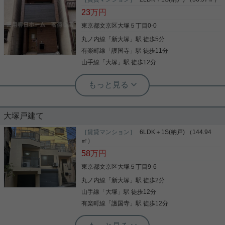
コンロ3口に浴室乾燥機等、室内設備も充実！ エア
23
万円
コン3基設置済みです！ オートロックもありセキュ
リティ面も安心です☆ お気軽にお問い合わせくださ
東京都文京区大塚５丁目0-0
いませ！ ★お電話でのご相談もお気軽にどうぞ★ 実
丸ノ内線
「
新大塚
」駅 徒歩5分
写真(9)
用春日ホーム株式会社 茗荷谷店 TEL：03-6902-
5021
有楽町線
「
護国寺
」駅 徒歩11分
詳細を見る
山手線
「
大塚
」駅 徒歩12分
実用春日ホーム 茗荷谷店 堀田枝里
2SLDK戸建て！駐車スペース有☆
大塚戸建て
大塚5丁目の2SLDK戸建てをご紹介です☆ 2025年8
月築の築浅戸建て！ 敷地内に駐車スペースあり！ 自
［賃貸マンション］
6LDK＋1S(納戸) （144.94
転車等を置くスペースとしても利用可能☆ 室内設備
㎡）
はもちろんのこと、 玄関には宅配ボックスも設置済
58
万円
みです！ 2026年8月頃入居可能となります☆ お気軽
にお問い合わせくださいませ！ ★お電話でのご相談
東京都文京区大塚５丁目9-6
写真(9)
もお気軽にどうぞ★ 実用春日ホーム株式会社 茗荷
丸ノ内線
「
新大塚
」駅 徒歩2分
谷店 TEL：03-6902-5021
詳細を見る
山手線
「
大塚
」駅 徒歩12分
有楽町線
「
護国寺
」駅 徒歩12分
実用春日ホーム 茗荷谷店 堀田枝里