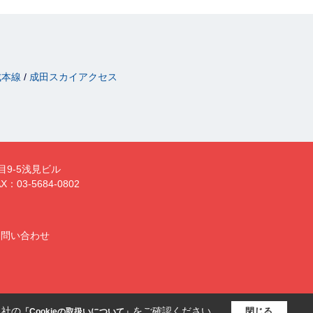
成本線
成田スカイアクセス
目9-5浅見ビル
X：03-5684-0802
お問い合わせ
当社の
をご確認ください。
閉じる
「Cookieの取扱いについて」