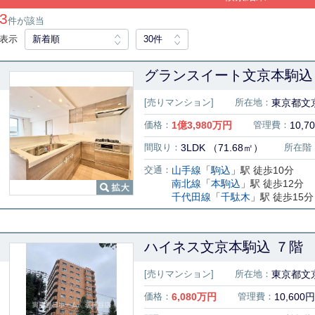
3
件が該当
表示
新着順
30件
グランスイート文京本駒込 
[売りマンション]
所在地：
東京都文京
価格：
1
億
3,980
万円
管理費：
10,7
間取り：
3LDK （71.68㎡）
所在階
交通：
山手線
「
駒込
」駅 徒歩10分
南北線
「
本駒込
」駅 徒歩12分
千代田線
「
千駄木
」駅 徒歩15分
ハイネス文京本駒込 ７階
[売りマンション]
所在地：
東京都文京
価格：
6,080
万円
管理費：
10,600円