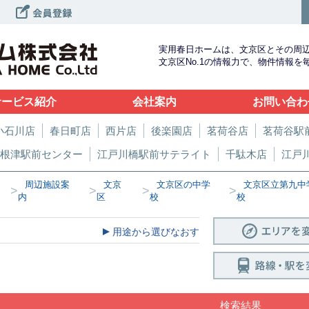
実用春日ホームは、文京区とその周
文京区No.1の情報力で、物件情報
サービス紹介
会社案内
お問い合わ
小石川店
春日町店
西片店
後楽園店
茗荷谷店
茗荷谷駅
根津駅前センター
江戸川橋駅前サテライト
千駄木店
江戸
周辺施設案
文京
文京区の中学
文京区立第九中
>
>
>
>
内
区
校
校
用途から選びなおす
検索結果