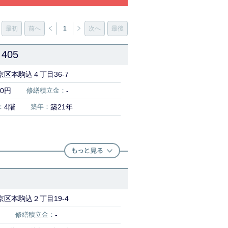
最初
前へ
1
次へ
最後
405
区本駒込４丁目36-7
00円
修繕積立金：
-
：
4階
築年：
築21年
区本駒込２丁目19-4
修繕積立金：
-