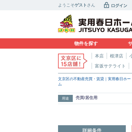
ようこそ
ゲスト
さん
物件を探す
本店
根津店
富坂サテライト
文京区の不動産売買・賃貸｜実用春日ホー
ム
売買/居住用
用途