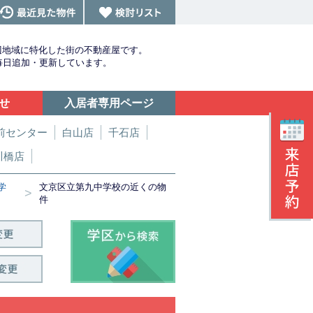
辺地域に特化した街の不動産屋です。
を毎日追加・更新しています。
せ
入居者専用ページ
前センター
白山店
千石店
川橋店
学
文京区立第九中学校の近くの物
>
件