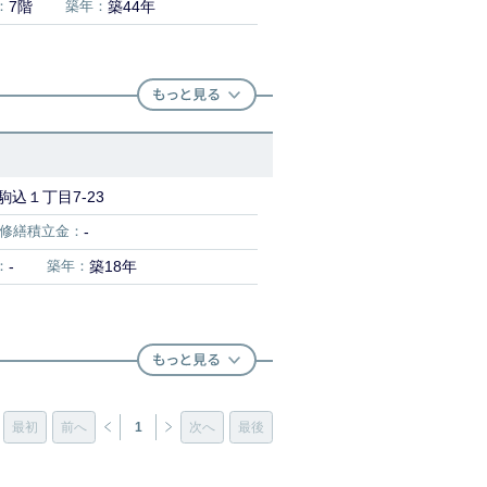
：
7階
築年：
築44年
込１丁目7-23
修繕積立金：
-
：
-
築年：
築18年
最初
前へ
1
次へ
最後