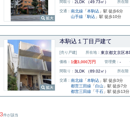
間取り：
2LDK （49.73㎡）
所在階
交通：
南北線
「
本駒込
」駅 徒歩6分
山手線
「
駒込
」駅 徒歩10分
本駒込１丁目戸建て
[売り戸建]
所在地：
東京都文京区本駒
価格：
1
億
3,000
万円
管理費：
-
間取り：
3LDK （89.02㎡）
所在階
交通：
南北線
「
本駒込
」駅 徒歩3分
都営三田線
「
白山
」駅 徒歩7分
都営三田線
「
千石
」駅 徒歩13分
3
件が該当