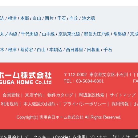
駒込
根津
本郷
白山
西片
千石
向丘
池之端
丸ノ内線
千代田線
山手線
京浜東北線
都営大江戸線
常磐線
京
駄木
根津
茗荷谷
白山
本駒込
西日暮里
日暮里
千石
〒112-0002 東京都文京区小石川１丁
TEL：03-5684-0801
FA
会員登録
来店予約
物件カタログ
周辺施設検索
サイトマップ
利用規約
本人確認のお願い
プライバシーポリシー
採用情報
Copyright(c) 実用春日ホーム株式会社 All Rights Reserved.
を目的として、クッキー（Cookie）を使用しています。
詳しくは、