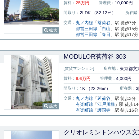
賃料：
25
万円
管理費：
10,000円
間取り：
2LDK （82.12㎡）
所在階
交通：
丸ノ内線
「
茗荷谷
」駅 徒歩7分
都営三田線
「
白山
」駅 徒歩15分
都営三田線
「
春日
」駅 徒歩17分
MODULOR茗荷谷 303
[賃貸マンション]
所在地：
東京都文京
賃料：
9.6
万円
管理費：
4,000円
間取り：
1K （22.26㎡）
所在階：
交通：
丸ノ内線
「
茗荷谷
」駅 徒歩3分
有楽町線
「
江戸川橋
」駅 徒歩1
有楽町線
「
護国寺
」駅 徒歩16分
クリオレミントンハウス文京