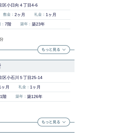
京区小日向４丁目4-6
敷金：
2ヶ月
礼金：
1ヶ月
階：
7階
築年：
築23年
3分
階
区小石川５丁目25-14
1ヶ月
礼金：
1ヶ月
1階
築年：
築126年