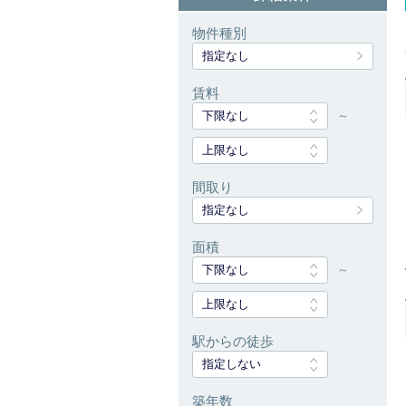
物件種別
指定なし
賃料
下限なし
～
上限なし
間取り
指定なし
面積
下限なし
～
上限なし
駅からの徒歩
指定しない
築年数