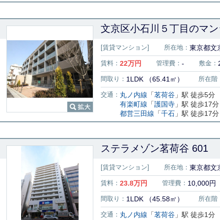
文京区小石川５丁目のマン
[賃貸マンション]
所在地：
東京都文京
賃料：
22
万円
管理費：
-
敷金：
間取り：
1LDK （65.41㎡）
所在階
交通：
丸ノ内線
「
茗荷谷
」駅 徒歩5分
有楽町線
「
護国寺
」駅 徒歩17分
都営三田線
「
千石
」駅 徒歩17分
ステラメゾン茗荷谷 601
[賃貸マンション]
所在地：
東京都文京
賃料：
23.8
万円
管理費：
10,000円
間取り：
1LDK （45.58㎡）
所在階
交通：
丸ノ内線
「
茗荷谷
」駅 徒歩1分