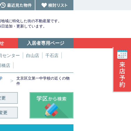
辺地域に特化した街の不動産屋です。
を毎日追加・更新しています。
せ
入居者専用ページ
前センター
白山店
千石店
川橋店
学
文京区立第一中学校の近くの物
>
件