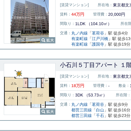
[賃貸マンション]
所在地：
東京都文
賃料：
44
万円
管理費：
20,000円
間取り：
1LDK （104.10㎡）
所在
交通：
丸ノ内線
「
茗荷谷
」駅 徒歩4分
有楽町線
「
江戸川橋
」駅 徒歩1
有楽町線
「
護国寺
」駅 徒歩19分
小石川５丁目アパート １
[賃貸マンション]
所在地：
東京都文京
賃料：
18
万円
管理費：
-
敷金：
間取り：
3DK （53.73㎡）
所在階：
交通：
丸ノ内線
「
茗荷谷
」駅 徒歩9分
都営三田線
「
白山
」駅 徒歩16分
都営三田線
「
千石
」駅 徒歩23分