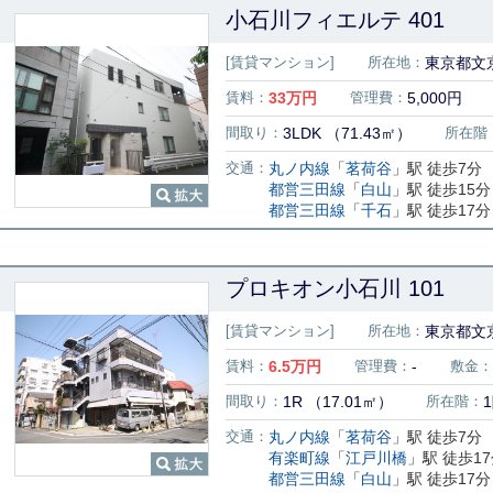
小石川フィエルテ 401
[賃貸マンション]
所在地：
東京都文京
賃料：
33
万円
管理費：
5,000円
間取り：
3LDK （71.43㎡）
所在階
交通：
丸ノ内線
「
茗荷谷
」駅 徒歩7分
都営三田線
「
白山
」駅 徒歩15分
都営三田線
「
千石
」駅 徒歩17分
プロキオン小石川 101
[賃貸マンション]
所在地：
東京都文京
賃料：
6.5
万円
管理費：
-
敷金：
間取り：
1R （17.01㎡）
所在階：
交通：
丸ノ内線
「
茗荷谷
」駅 徒歩7分
有楽町線
「
江戸川橋
」駅 徒歩1
都営三田線
「
白山
」駅 徒歩17分