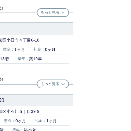
7分
区小日向４丁目6-18
敷金：
1ヶ月
礼金：
0ヶ月
13階
築年：
築19年
7分
1
区小石川５丁目39-9
敷金：
0ヶ月
礼金：
1ヶ月
4階
築年：
築22年