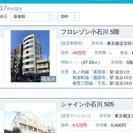
17
件が該当
表示
新着順
30件
フロレゾン小石川 5階
[賃貸事務所]
所在地：
東京都文京区
賃料：
44
万円
管理費：
-
敷金：
間取り：
- （97.03㎡）
所在階：
5階
交通：
丸ノ内線
「
茗荷谷
」駅 徒歩1分
有楽町線
「
護国寺
」駅 徒歩16分
都営三田線
「
千石
」駅 徒歩24分
シャイン小石川 505
[賃貸マンション]
所在地：
東京都文京
賃料：
9.5
万円
管理費：
5,000円