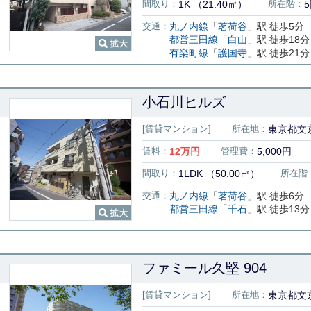
間取り：
1K （21.40㎡）
所在階：
交通：
丸ノ内線
「
茗荷谷
」駅 徒歩5分
都営三田線
「
白山
」駅 徒歩18分
有楽町線
「
護国寺
」駅 徒歩21分
小石川ヒルズ
[賃貸マンション]
所在地：
東京都文京
賃料：
12
万円
管理費：
5,000円
間取り：
1LDK （50.00㎡）
所在階
交通：
丸ノ内線
「
茗荷谷
」駅 徒歩6分
都営三田線
「
千石
」駅 徒歩13分
ファミール久堅 904
[賃貸マンション]
所在地：
東京都文京