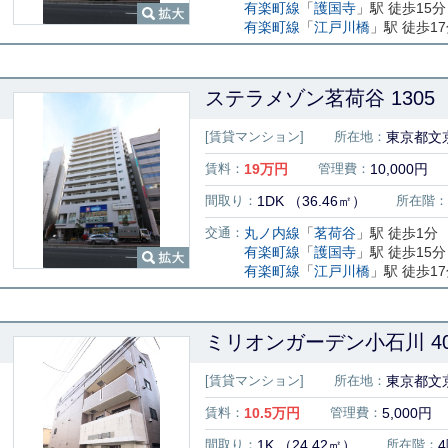
有楽町線
「
護国寺
」駅 徒歩15分
有楽町線
「
江戸川橋
」駅 徒歩1
ステラメゾン茗荷谷 1305
[賃貸マンション]
所在地：
東京都文京
賃料：
19
万円
管理費：
10,000円
間取り：
1DK （36.46㎡）
所在階：
交通：
丸ノ内線
「
茗荷谷
」駅 徒歩1分
有楽町線
「
護国寺
」駅 徒歩15分
有楽町線
「
江戸川橋
」駅 徒歩1
ミリオンガーデン小石川 40
[賃貸マンション]
所在地：
東京都文京
賃料：
10.5
万円
管理費：
5,000円
間取り：
1K （24.42㎡）
所在階：