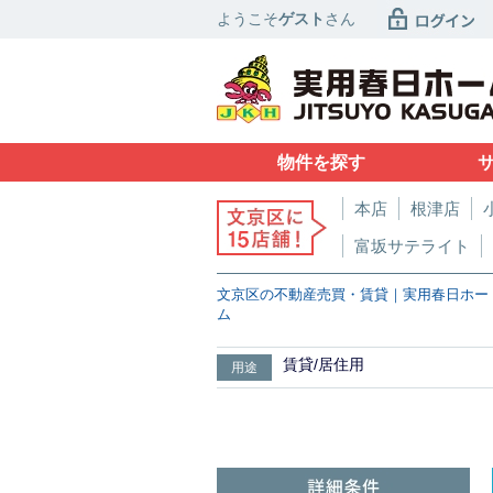
ようこそ
ゲスト
さん
物件を探す
本店
根津店
富坂サテライト
文京区の不動産売買・賃貸｜実用春日ホー
ム
賃貸/居住用
用途