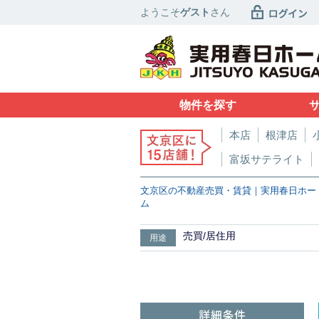
ようこそ
ゲスト
さん
物件を探す
本店
根津店
富坂サテライト
文京区の不動産売買・賃貸｜実用春日ホー
ム
売買/居住用
用途