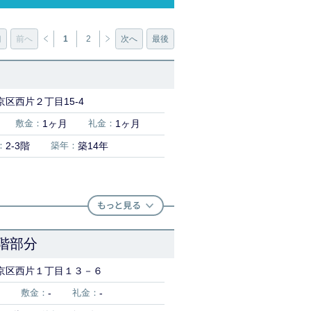
初
前へ
1
2
次へ
最後
区西片２丁目15-4
敷金：
1ヶ月
礼金：
1ヶ月
：
2-3階
築年：
築14年
階部分
京区西片１丁目１３－６
敷金：
-
礼金：
-