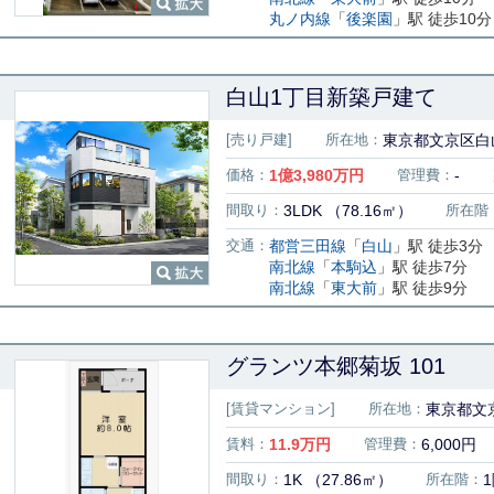
丸ノ内線
「
後楽園
」駅 徒歩10分
白山1丁目新築戸建て
[売り戸建]
所在地：
東京都文京区白
価格：
1
億
3,980
万円
管理費：
-
間取り：
3LDK （78.16㎡）
所在階
交通：
都営三田線
「
白山
」駅 徒歩3分
南北線
「
本駒込
」駅 徒歩7分
南北線
「
東大前
」駅 徒歩9分
グランツ本郷菊坂 101
[賃貸マンション]
所在地：
東京都文京
賃料：
11.9
万円
管理費：
6,000円
間取り：
1K （27.86㎡）
所在階：