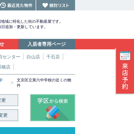
辺地域に特化した街の不動産屋です。
を毎日追加・更新しています。
せ
入居者専用ページ
前センター
白山店
千石店
川橋店
学
文京区立第六中学校の近くの物
>
件