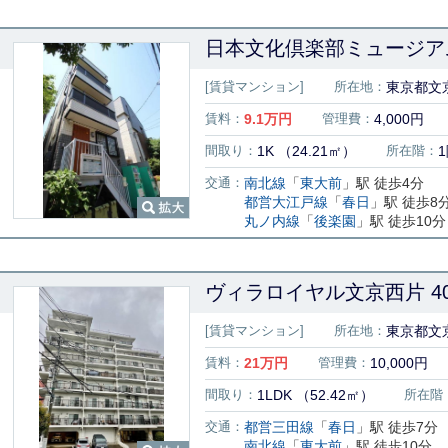
日本文化倶楽部ミュージア
[賃貸マンション]
所在地：
東京都文
賃料：
9.1
万円
管理費：
4,000円
間取り：
1K （24.21㎡）
所在階：
交通：
南北線
「
東大前
」駅 徒歩4分
都営大江戸線
「
春日
」駅 徒歩8
丸ノ内線
「
後楽園
」駅 徒歩10分
ヴィラロイヤル文京西片 40
[賃貸マンション]
所在地：
東京都文京
賃料：
21
万円
管理費：
10,000円
間取り：
1LDK （52.42㎡）
所在階
交通：
都営三田線
「
春日
」駅 徒歩7分
南北線
「
東大前
」駅 徒歩10分