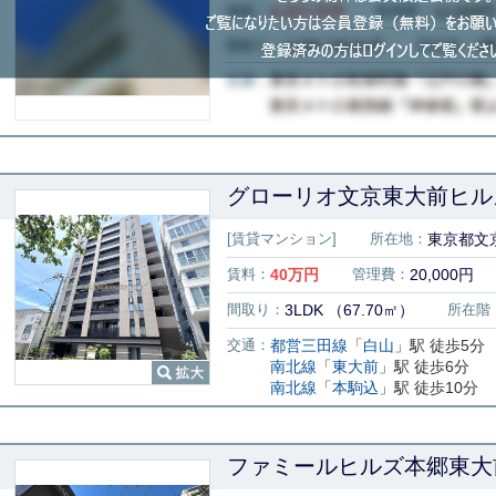
グローリオ文京東大前ヒルズ
[賃貸マンション]
所在地：
東京都文京
賃料：
40
万円
管理費：
20,000円
間取り：
3LDK （67.70㎡）
所在階
交通：
都営三田線
「
白山
」駅 徒歩5分
南北線
「
東大前
」駅 徒歩6分
南北線
「
本駒込
」駅 徒歩10分
ファミールヒルズ本郷東大前