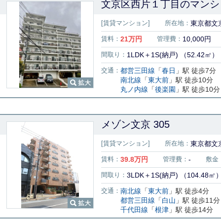
文京区西片１丁目のマンシ
[賃貸マンション]
所在地：
東京都文京
賃料：
21
万円
管理費：
10,000円
間取り：
1LDK＋1S(納戸) （52.42㎡）
交通：
都営三田線
「
春日
」駅 徒歩7分
南北線
「
東大前
」駅 徒歩10分
丸ノ内線
「
後楽園
」駅 徒歩10分
メゾン文京 305
[賃貸マンション]
所在地：
東京都文
賃料：
39.8
万円
管理費：
-
敷金
間取り：
3LDK＋1S(納戸) （104.48㎡
交通：
南北線
「
東大前
」駅 徒歩4分
都営三田線
「
白山
」駅 徒歩11分
千代田線
「
根津
」駅 徒歩14分