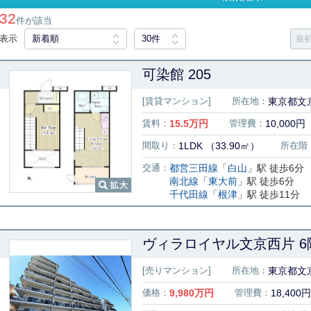
32
件が該当
表示
新着順
30件
最
可染館 205
[賃貸マンション]
所在地：
東京都文京
賃料：
15.5
万円
管理費：
10,000円
間取り：
1LDK （33.90㎡）
所在階
交通：
都営三田線
「
白山
」駅 徒歩6分
南北線
「
東大前
」駅 徒歩6分
千代田線
「
根津
」駅 徒歩11分
ヴィラロイヤル文京西片 6
[売りマンション]
所在地：
東京都文
価格：
9,980
万円
管理費：
18,400円