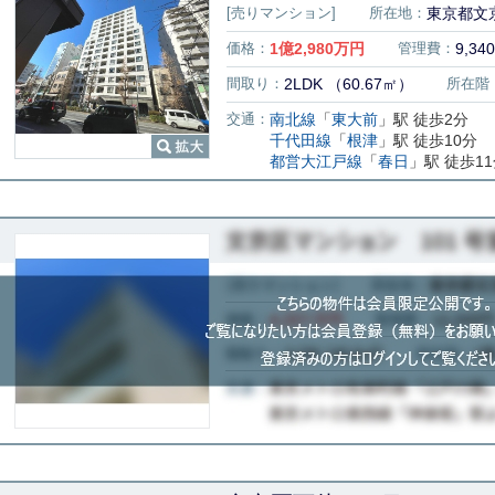
[売りマンション]
所在地：
東京都文京
価格：
1
億
2,980
万円
管理費：
9,34
間取り：
2LDK （60.67㎡）
所在階
交通：
南北線
「
東大前
」駅 徒歩2分
千代田線
「
根津
」駅 徒歩10分
都営大江戸線
「
春日
」駅 徒歩1