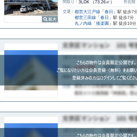
間取り：
3LDK （73.26㎡）
所在階
交通：
都営大江戸線
「
春日
」駅 徒歩7
都営三田線
「
春日
」駅 徒歩7分
丸ノ内線
「
後楽園
」駅 徒歩10分