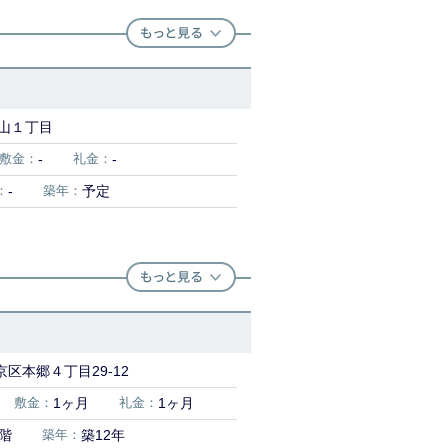
山１丁目
敷金：
-
礼金：
-
：
-
築年：
予定
区本郷４丁目29-12
敷金：
1ヶ月
礼金：
1ヶ月
1階
築年：
築12年