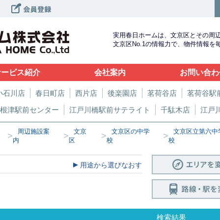
実用春日ホームは、文京区とその周
文京区No.1の情報力で、物件情報
サービス紹介
会社案内
お問い合わ
小石川店
春日町店
西片店
後楽園店
茗荷谷店
茗荷谷駅
根津駅前センター
江戸川橋駅前サテライト
千駄木店
江戸
周辺施設案
文京
文京区の中学
文京区立第六中
>
>
>
>
内
区
校
校
用途から選びなおす
検索結果