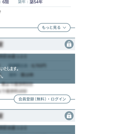
：
6階
築年：
築54年
分