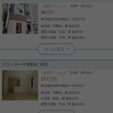
10分圏内！
建物面積は189.94平米。 LDKが２ヶ所あり、２世帯
［賃貸マンション］
4LDK （92.51㎡）
住宅向き １LDK＋６SLDKの大型物件 部屋数も多く
「ジオエント駒込」のここがイチオシ。室内設備は
36
万円
収納も豊富 車庫付きでの募集となります。
浴室乾燥機・洗面所独立など豊富に揃っており、過
東京都文京区本駒込１丁目20-15
ごしやすいお部屋になっております。収納はシュー
ズボックス・クロゼットなど豊富なので、衣類や履
南北線
「
本駒込
」駅 徒歩2分
き物の整理がしやすく便利です。玄関先まで覗き穴
写真(9)
都営三田線
「
白山
」駅 徒歩7分
を覗きに行かなくてもインターホン越しに誰が来た
写真(9)
のかを確認できるので防犯対策につながります。宅
詳細を見る
都営三田線
「
千石
」駅 徒歩10分
配ボックスがあるのでリモートワークでも直接受け
詳細を見る
取る必要がなく仕事に集中することができます。ア
実用春日ホーム 富坂サテライト 金子瑠茄
ンテナ工事不要のBS対応物件です。これからの新生
本駒込の希少な4LDK☆
活で失敗できないお部屋探し。文京区や南北線駒込
付近でお探しなら、信頼と安心の当社へご連絡をお
待ちしております。
グランカーサ本駒込 1401
インターネット無料！ 中々見ることのない広さ☆
92㎡越えのお部屋で、ワンフロア１住戸というレア
［賃貸マンション］
2LDK （56.36㎡）
な物件です☆ 駅徒歩２分と立地も良し。 4方向窓が
27.7
万円
ございますので、日当たり・通風良好なお部屋！ 礼
金もゼロで初期費用が抑えられます！ 気になった方
東京都文京区本駒込３丁目30-3
はお気軽にご連絡ください。 お問い合わせお待ちし
南北線
「
本駒込
」駅 徒歩7分
写真(9)
ております。
山手線
「
駒込
」駅 徒歩11分
詳細を見る
都営三田線
「
千石
」駅 徒歩10分
実用春日ホーム 富坂サテライト デヘスースパトリシオ恒樹