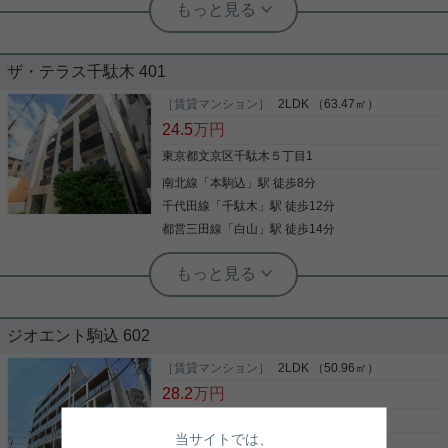
☆昭和小学校区のファミリー物件！ペ
ット相談も可能☆
ザ・テラス千駄木 401
本日は昭和小学校の学区のお部屋をご紹介！ 周辺に
は駒込病院や駒込警察署、買い物商業施設が集まっ
［賃貸マンション］
2LDK （63.47㎡）
ており、治安面でも買い物面でも便利な立地です☆
24.5
万円
2LDKのお部屋となっており、南西の角部屋です！
☆お電話でのご相談もお気軽にくださいませ☆ 実用
東京都文京区千駄木５丁目1
春日ホーム株式会社 富坂サテライト TEL：03-
南北線
「
本駒込
」駅 徒歩8分
写真(9)
6866-1230
千代田線
「
千駄木
」駅 徒歩12分
詳細を見る
都営三田線
「
白山
」駅 徒歩14分
実用春日ホーム 白山店 西野健太
振り分けたいプの2LDK★角部屋で収
納豊富なお部屋です！
ジオエント駒込 602
振り分けタイプで、在宅ワーク部屋を確保出来る間
取り♪ リビングと寝室も振分けで離れているため、
［賃貸マンション］
2LDK （50.96㎡）
帰宅時間の異なるお二人にもお勧めです。 浴室乾
28.2
万円
燥、セミオートバス、グリル付きIHキッチン、豊富
な収納など 設備の整ったお部屋です。 千駄木小学区
東京都文京区本駒込５丁目21-9
ですので、お子様のいるご家庭にもおすすめです。
当サイトでは、
山手線
「
駒込
」駅 徒歩6分