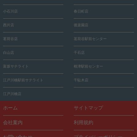
小石川店
春日町店
西片店
後楽園店
茗荷谷店
茗荷谷駅前センター
白山店
千石店
富坂サテライト
根津駅前センター
江戸川橋駅前サテライト
千駄木店
江戸川橋店
ホーム
サイトマップ
会社案内
利用規約