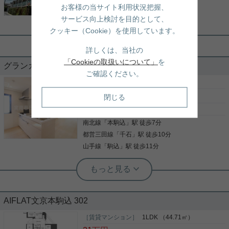
写真(9)
ご入居は8月下旬から可能予定です。 夏休み中にお
お客様の当サイト利用状況把握、
引っ越しをご希望の方も間に合うかもしれません。
都営三田線
「
千石
」駅 徒歩13分
詳細を見る
サービス向上検討を目的として、
気になる方は是非お早めに！ 白山店までお問合せ下
実用春日ホーム 富坂サテライト 金子瑠茄
さいませ。
クッキー（Cookie）を使用しています。
ペット飼育可能な築浅物件▽・ｗ・▽
詳しくは、当社の
「Cookieの取扱いについて」
を
グランカーサ本駒込 301
ご確認ください。
礼金がゼロなため、初期費用がお得な物件☆ 駒込駅
が最寄りとなりますので、 山手線が使える利点◎ 通
［賃貸マンション］
2LDK （56.36㎡）
勤・通学もしやすい立地となっています。 ペットの
26.9
万円
閉じる
飼育も相談可能▽・ｗ・▽ 気になった方はお気軽に
ご連絡ください。 お問い合わせお待ちしておりま
東京都文京区本駒込３丁目30-3
す。
南北線
「
本駒込
」駅 徒歩7分
写真(9)
都営三田線
「
千石
」駅 徒歩10分
詳細を見る
山手線
「
駒込
」駅 徒歩11分
根津駅前センター（実用根津ホーム株式会社 根津駅前センター） スタ
ッフ小西
ペットと暮らせる２LDKタイプ
AIFLAT文京本駒込 302
ペット飼育可能なファミリー物件のご紹介！ ペット
［賃貸マンション］
1LDK （44.71㎡）
は小型犬又は猫2匹まで相談可能です 設備も充実 ◇