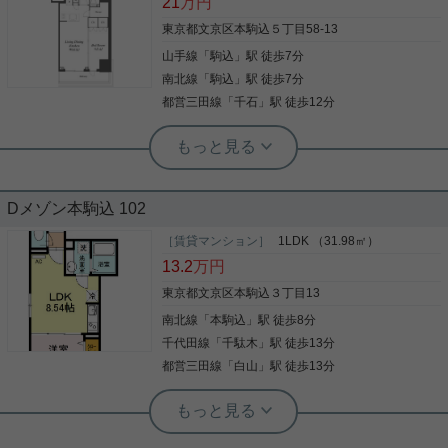
21
万円
リビング・ダイニング部分には床暖房で足下からぽ
かぽか ◇食洗機付カウンターキッチン ◇追炊浴槽、
東京都文京区本駒込５丁目58-13
浴室乾燥 ◇WICほか大容量のクローゼットあり ◇イ
山手線
「
駒込
」駅 徒歩7分
ンターネット使用料不要！ 《セキュリティも充実
写真(9)
♪》 ・オートロック ・セキュリティシステム ・防犯
南北線
「
駒込
」駅 徒歩7分
カメラ ・管理人日勤 ・ディンプルキー 3駅３沿線利
詳細を見る
都営三田線
「
千石
」駅 徒歩12分
用可能で、コンビニ・スーパー・ドラッグストア・
ファミレスが近くにあり お出かけにもお買い物にも
実用春日ホーム 春日町店 堀江健太郎
良い立地です♪
うれしい敷礼ゼロ物件！ネット無料！
共用部に漫画コーナーあり！
Dメゾン本駒込 102
こだわりポイント満載のAIFLAT文京本駒込。セブン
イレブン 田端三丁目店まで徒歩4分と近場にコンビ
［賃貸マンション］
1LDK （31.98㎡）
ニがあるのもポイント。室内設備は追い焚き・エア
13.2
万円
コン・システムキッチンなど大変充実しておりま
す。たくさん料理を作る時でも同時に進められるた
東京都文京区本駒込３丁目13
め、料理の効率を上げられる2口コンロがありま
南北線
「
本駒込
」駅 徒歩8分
写真(9)
す。コートなども扱いやすいクロゼットが設置され
ています。利便性の高い暮らしをするなら文京区へ
千代田線
「
千駄木
」駅 徒歩13分
詳細を見る
のお引越をご検討してみてはいかがでしょうか？住
都営三田線
「
白山
」駅 徒歩13分
み良い環境が整っているので、生活に困ることはあ
りません。賃貸情報のことなら、当社にお任せ下さ
実用春日ホーム 本店 砂子-
い。
★☆シューズボックス☆追い焚き☆洗
面化粧台☆バストイレ別☆システムキ