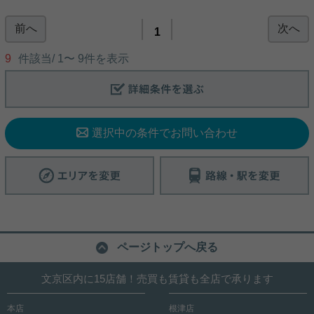
ッチン☆★
前へ
次へ
歩いて6分の場所には都立駒込病院があります。室
1
内設備はエアコン・BS・追い焚きなどが揃ってお
り、とても充実しています。フローリングが魅力的
9
件該当/
1
〜
9
件を表示
な、木の温かみのあるマンションです。2駅利用で
きる場所にあるので利便性が高いです。築7年のマ
ンション。文京区や南北線本駒込付近で、お客様の
写真(9)
こだわりにマッチしたお部屋を探しませんか。当社
が全力でお部屋探しをサポートいたします(*^^*)
詳細を見る
選択中の条件でお問い合わせ
ページトップへ戻る
文京区内に15店舗！売買も賃貸も全店で承ります
本店
根津店