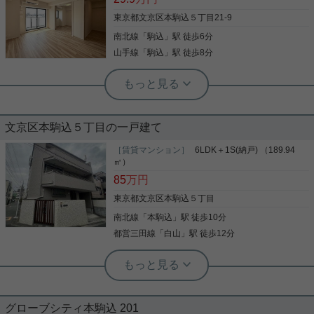
東京都文京区本駒込５丁目21-9
南北線
「
駒込
」駅 徒歩6分
山手線
「
駒込
」駅 徒歩8分
実用春日ホーム 千駄木店 宮﨑幸穂
築1年未満！ペットご相談可！昭和小学
文京区本駒込５丁目の一戸建て
校学区・最上階住戸！
［賃貸マンション］
6LDK＋1S(納戸) （189.94
築浅物件だからこそ設備も新しく快適！大通り沿い
㎡）
ではないのも嬉しいポイント。六義園まで徒歩5分
85
万円
で緑も多く、グリーンコートも徒歩8分の距離で
す。文京区の中でも坂が少なく、フラットな道も多
東京都文京区本駒込５丁目
いので、生活しやすいエリアとしてもお勧めです。
南北線
「
本駒込
」駅 徒歩10分
先日より内見も可能になりました。周辺環境含め、
写真(9)
丁寧にご案内いたします。ご希望の際は実用春日ホ
都営三田線
「
白山
」駅 徒歩12分
ーム千駄木店・宮﨑までお気軽にご連絡ください。
詳細を見る
根津駅前センター（実用根津ホーム株式会社 根津駅前センター） スタ
ッフ小西
実用春日ホーム 春日町店 堀江健太郎
２世帯向き住宅
本駒込と言ったらコレ！しっかりした
グローブシティ本駒込 201
セキュリティと山手線と南北線が徒歩