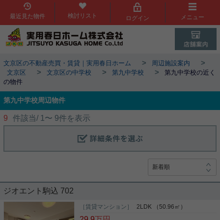
検討リスト
最近見た物件
メニュー
ログイン
>
>
文京区の不動産売買・賃貸｜実用春日ホーム
周辺施設案内
>
>
>
文京区
文京区の中学校
第九中学校
第九中学校の近く
の物件
第九中学校周辺物件
9
件該当/
1
〜
9
件を表示
ジオエント駒込 702
［賃貸マンション］
2LDK （50.96㎡）
29.9
万円