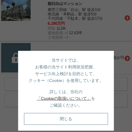
朝日白山マンション
都営三田線「白山」駅 徒歩1分
南北線「本駒込」駅 徒歩5分
千代田線「千駄木」駅 徒歩17分
6,180万円
間取:
1LDK
建物面積:
- / 12.63坪
土地面積:
- / -
会員限定物件
こちらの物件は無料会員登録により閲覧が可
当サイトでは、
能になります。
お客様の当サイト利用状況把握、
サービス向上検討を目的として、
クッキー（Cookie）を使用しています。
近くの賃貸物件をもっと見る
詳しくは、当社の
「Cookieの取扱いについて」
を
近くの売買物件をもっと見る
ご確認ください。
閉じる