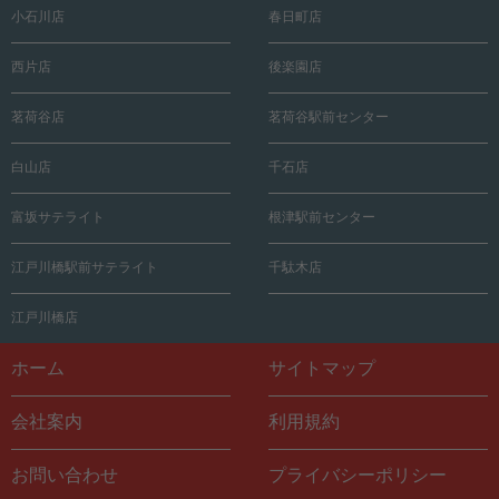
小石川店
春日町店
西片店
後楽園店
茗荷谷店
茗荷谷駅前センター
白山店
千石店
富坂サテライト
根津駅前センター
江戸川橋駅前サテライト
千駄木店
江戸川橋店
ホーム
サイトマップ
会社案内
利用規約
お問い合わせ
プライバシーポリシー