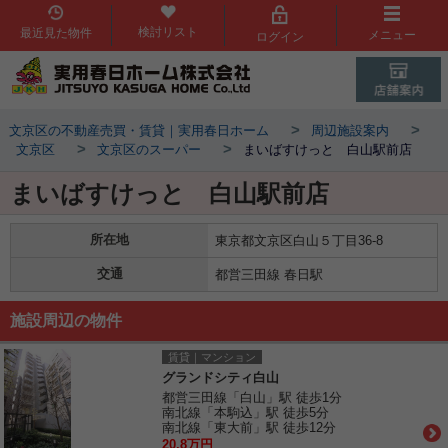
検討リスト
最近見た物件
メニュー
ログイン
>
>
文京区の不動産売買・賃貸｜実用春日ホーム
周辺施設案内
>
>
文京区
文京区のスーパー
まいばすけっと 白山駅前店
まいばすけっと 白山駅前店
所在地
東京都文京区白山５丁目36-8
交通
都営三田線 春日駅
施設周辺の物件
賃貸｜マンション
グランドシティ白山
都営三田線「白山」駅 徒歩1分
南北線「本駒込」駅 徒歩5分
南北線「東大前」駅 徒歩12分
20.8万円