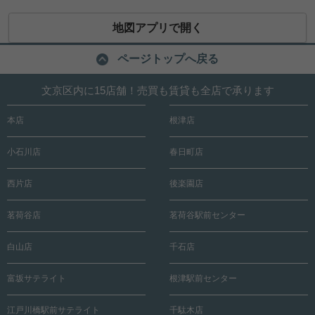
地図アプリで開く
ページトップへ戻る
文京区内に15店舗！売買も賃貸も全店で承ります
本店
根津店
小石川店
春日町店
西片店
後楽園店
茗荷谷店
茗荷谷駅前センター
白山店
千石店
富坂サテライト
根津駅前センター
江戸川橋駅前サテライト
千駄木店