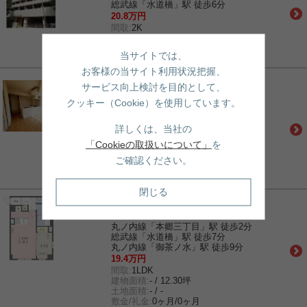
総武線「水道橋」駅 徒歩6分
20.8万円
間取:
2K
建物面積:
- / 12.18坪
土地面積:
- / -
当サイトでは、
敷金/礼金:
1ヶ月/0ヶ月
お客様の当サイト利用状況把握、
賃貸｜マンション
サービス向上検討を目的として、
プライムメゾン本郷
クッキー（Cookie）を使用しています。
都営三田線「春日」駅 徒歩3分
丸ノ内線「本郷三丁目」駅 徒歩6分
南北線「後楽園」駅 徒歩6分
詳しくは、当社の
24.3万円
「Cookieの取扱いについて」
を
間取:
1LDK
建物面積:
- / 13.84坪
ご確認ください。
土地面積:
- / -
敷金/礼金:
1ヶ月/1ヶ月
閉じる
賃貸｜マンション
グランジット本郷壱岐坂
丸ノ内線「本郷三丁目」駅 徒歩2分
総武線「水道橋」駅 徒歩7分
丸ノ内線「御茶ノ水」駅 徒歩9分
19.4万円
間取:
1LDK
建物面積:
- / 12.30坪
土地面積:
- / -
敷金/礼金:
0ヶ月/0ヶ月