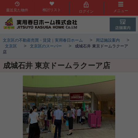
検討リスト
最近見た物件
メニュー
ログイン
>
>
文京区の不動産売買・賃貸｜実用春日ホーム
周辺施設案内
>
>
文京区
文京区のスーパー
成城石井 東京ドームラクーア
店
成城石井 東京ドームラクーア店