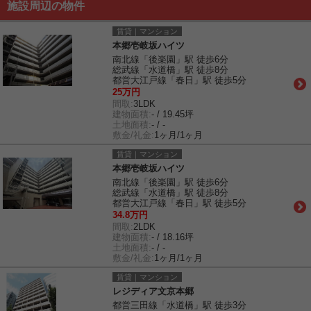
施設周辺の物件
賃貸｜マンション
本郷壱岐坂ハイツ
南北線「後楽園」駅 徒歩6分
総武線「水道橋」駅 徒歩8分
都営大江戸線「春日」駅 徒歩5分
25万円
間取:
3LDK
建物面積:
- / 19.45坪
土地面積:
- / -
敷金/礼金:
1ヶ月/1ヶ月
賃貸｜マンション
本郷壱岐坂ハイツ
南北線「後楽園」駅 徒歩6分
総武線「水道橋」駅 徒歩8分
都営大江戸線「春日」駅 徒歩5分
34.8万円
間取:
2LDK
建物面積:
- / 18.16坪
土地面積:
- / -
敷金/礼金:
1ヶ月/1ヶ月
賃貸｜マンション
レジディア文京本郷
都営三田線「水道橋」駅 徒歩3分