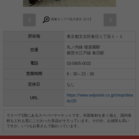
前
次
画像タップで拡大表示【
1
/1】
所在地
東京都文京区春日１丁目１－１
丸ノ内線 後楽園駅
交通
都営大江戸線 春日駅
電話
03-5805-0032
営業時間
9：30～23：00
定休日
なし
https://www.seijoishii.co.jp/shop/deta
URL
ils/20
ラクーア1階にあるスーパーマーケットです。外国食材を多く揃え、国内食
材もどれも質にこだわった良品がそろっています。その分、お値段も高い
ですが、いつもお客さんで賑わっています。