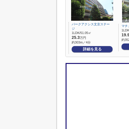
パークアクシス文京ステー
マチ
ジ
1LDK
1LDK/51.05㎡
19.
25.3
万円
約35
約303m／4分
詳細を見る