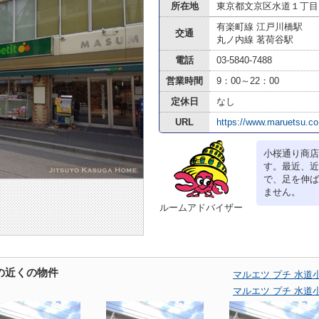
所在地
東京都文京区水道１丁目
有楽町線 江戸川橋駅
交通
丸ノ内線 茗荷谷駅
電話
03-5840-7488
営業時間
9：00～22：00
定休日
なし
URL
https://www.maruetsu.co.
小桜通り商店
す。最近、近
で、足を伸ば
ません。
ルームアドバイザー
の近くの物件
マルエツ プチ 水
マルエツ プチ 水