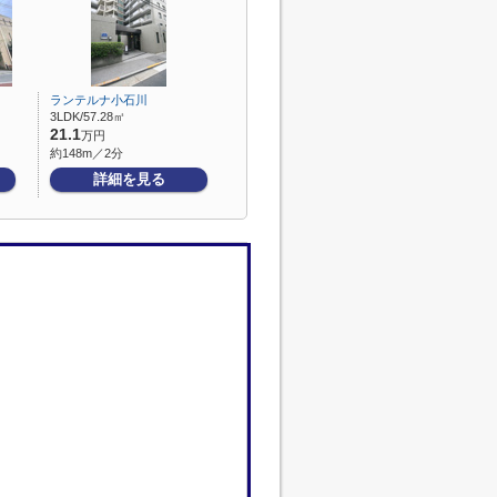
ランテルナ小石川
3LDK/57.28㎡
21.1
万円
約148m／2分
詳細を見る