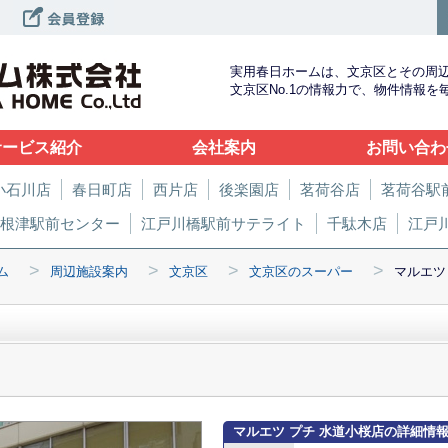
実用春日ホームは、文京区とその周
文京区No.1の情報力で、物件情報
サービス紹介
会社案内
お問い合わ
小石川店
春日町店
西片店
後楽園店
茗荷谷店
茗荷谷駅
根津駅前センター
江戸川橋駅前サテライト
千駄木店
江戸
>
>
>
>
ム
周辺施設案内
文京区
文京区のスーパー
マルエツ
マルエツ プチ 水道小桜店の詳細情