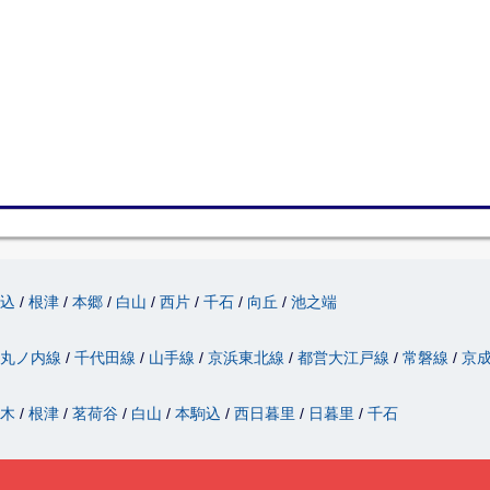
駒込
根津
本郷
白山
西片
千石
向丘
池之端
丸ノ内線
千代田線
山手線
京浜東北線
都営大江戸線
常磐線
京
駄木
根津
茗荷谷
白山
本駒込
西日暮里
日暮里
千石