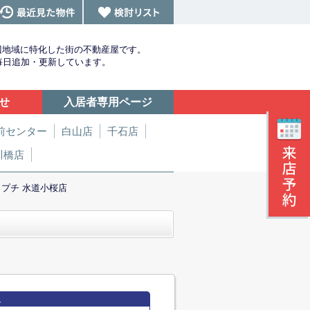
辺地域に特化した街の不動産屋です。
を毎日追加・更新しています。
せ
入居者専用ページ
前センター
白山店
千石店
川橋店
 プチ 水道小桜店
報