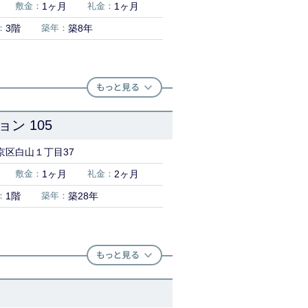
敷金：
1ヶ月
礼金：
1ヶ月
：
3階
築年：
築8年
ン 105
京区白山１丁目37
敷金：
1ヶ月
礼金：
2ヶ月
：
1階
築年：
築28年