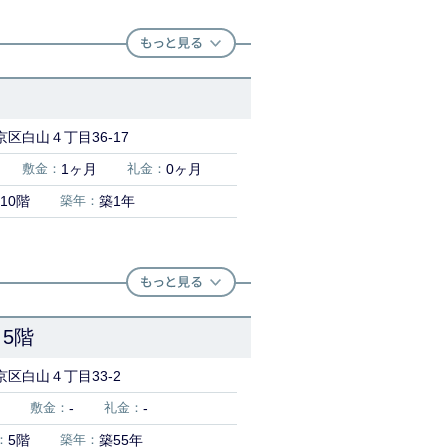
区白山４丁目36-17
敷金：
1ヶ月
礼金：
0ヶ月
10階
築年：
築1年
5階
区白山４丁目33-2
敷金：
-
礼金：
-
：
5階
築年：
築55年