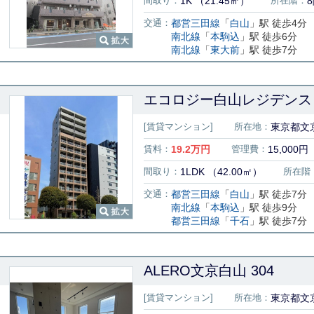
間取り：
1K （21.45㎡）
所在階：
交通：
都営三田線
「
白山
」駅 徒歩4分
南北線
「
本駒込
」駅 徒歩6分
南北線
「
東大前
」駅 徒歩7分
エコロジー白山レジデンス 1
[賃貸マンション]
所在地：
東京都文京
賃料：
19.2
万円
管理費：
15,000円
間取り：
1LDK （42.00㎡）
所在階
交通：
都営三田線
「
白山
」駅 徒歩7分
南北線
「
本駒込
」駅 徒歩9分
都営三田線
「
千石
」駅 徒歩7分
ALERO文京白山 304
[賃貸マンション]
所在地：
東京都文京