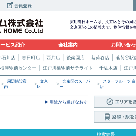
実用春日ホームは、文京区とその周
文京区No.1の情報力で、物件情報
サービス紹介
会社案内
お問い合わ
小石川店
春日町店
西片店
後楽園店
茗荷谷店
茗荷谷駅
根津駅前センター
江戸川橋駅前サテライト
千駄木店
江戸
周辺施設案
文京
文京区のスーパ
スターフルーツ 白
>
>
>
>
内
区
ー
店
用途から選びなおす
検索結果