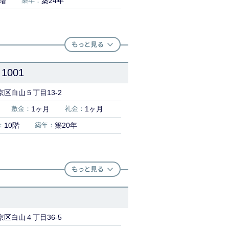
8階
築年：
築24年
001
区白山５丁目13-2
敷金：
1ヶ月
礼金：
1ヶ月
：
10階
築年：
築20年
区白山４丁目36-5