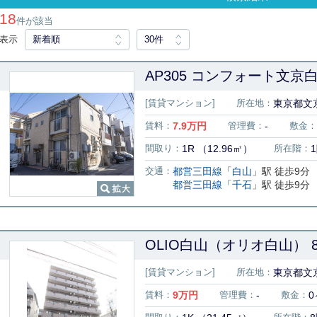
18
件が該当
表示
新着順
30件
AP305 コンフォート文京白山 
[賃貸マンション]
所在地：
東京都文京
賃料：
7.9
万円
管理費：
-
敷金：
間取り：
1R （12.96㎡）
所在階：
交通：
都営三田線
「
白山
」駅 徒歩9分
都営三田線
「
千石
」駅 徒歩9分
OLIO白山（オリオ白山） 8
[賃貸マンション]
所在地：
東京都文京
賃料：
9
万円
管理費：
-
敷金：
0