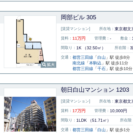
岡部ビル 305
[賃貸マンション]
所在地：
東京都文京
賃料：
11
万円
管理費：
-
敷金：
間取り：
1K （32.50㎡）
所在階：
交通：
都営三田線
「
白山
」駅 徒歩8分
南北線
「
本駒込
」駅 徒歩11分
都営三田線
「
千石
」駅 徒歩10分
朝日白山マンション 1203
[賃貸マンション]
所在地：
東京都文京
賃料：
17
万円
管理費：
10,000円
間取り：
1LDK （51.71㎡）
所在階
交通：
都営三田線
「
白山
」駅 徒歩1分