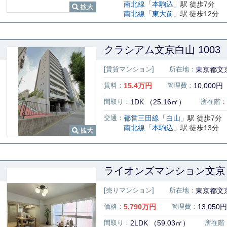
南北線
「
本駒込
」駅 徒歩7分
南北線
「
東大前
」駅 徒歩12分
クラシアム文京白山 1003
[賃貸マンション]
所在地：
東京都文京
賃料：
15.4
万円
管理費：
10,000円
間取り：
1DK （25.16㎡）
所在階：
交通：
都営三田線
「
白山
」駅 徒歩7分
南北線
「
本駒込
」駅 徒歩13分
ライオンズマンション文京 
[売りマンション]
所在地：
東京都文京
価格：
5,790
万円
管理費：
13,050円
間取り：
2LDK （59.03㎡）
所在階