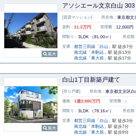
アソシエール文京白山 303
[賃貸マンション]
所在地：
東京都文京
賃料：
31.3
万円
管理費：
12,000円
間取り：
3LDK （81.00㎡）
所在階
交通：
都営三田線
「
白山
」駅 徒歩7分
南北線
「
本駒込
」駅 徒歩13分
南北線
「
東大前
」駅 徒歩17分
白山1丁目新築戸建て
[売り戸建]
所在地：
東京都文京区白
価格：
1
億
3,980
万円
管理費：
-
間取り：
3LDK （78.16㎡）
所在階
交通：
都営三田線
「
白山
」駅 徒歩3分
南北線
「
本駒込
」駅 徒歩7分
南北線
「
東大前
」駅 徒歩9分