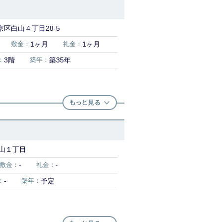
区白山４丁目28-5
敷金：
1ヶ月
礼金：
1ヶ月
：
3階
築年：
築35年
山１丁目
敷金：
-
礼金：
-
：
-
築年：
予定