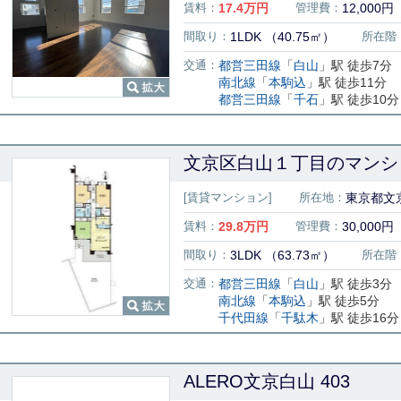
賃料：
17.4
万円
管理費：
12,000円
間取り：
1LDK （40.75㎡）
所在階
交通：
都営三田線
「
白山
」駅 徒歩7分
南北線
「
本駒込
」駅 徒歩11分
都営三田線
「
千石
」駅 徒歩10分
文京区白山１丁目のマンショ
[賃貸マンション]
所在地：
東京都文
賃料：
29.8
万円
管理費：
30,000円
間取り：
3LDK （63.73㎡）
所在階
交通：
都営三田線
「
白山
」駅 徒歩3分
南北線
「
本駒込
」駅 徒歩5分
千代田線
「
千駄木
」駅 徒歩16分
ALERO文京白山 403