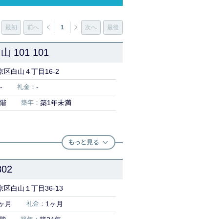
最初
前へ
1
次へ
最後
101 101
区白山４丁目16-2
-
礼金：
-
1階
築年：
築1年未満
02
区白山１丁目36-13
ヶ月
礼金：
1ヶ月