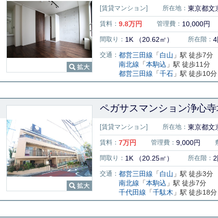
[賃貸マンション]
所在地：
東京都文京
賃料：
9.8
万円
管理費：
10,000円
間取り：
1K （20.62㎡）
所在階：
交通：
都営三田線
「
白山
」駅 徒歩7分
南北線
「
本駒込
」駅 徒歩11分
都営三田線
「
千石
」駅 徒歩10分
ペガサスマンション浄心寺坂
[賃貸マンション]
所在地：
東京都文京
賃料：
7
万円
管理費：
9,000円
間取り：
1K （20.25㎡）
所在階：
交通：
都営三田線
「
白山
」駅 徒歩3分
南北線
「
本駒込
」駅 徒歩7分
千代田線
「
千駄木
」駅 徒歩18分