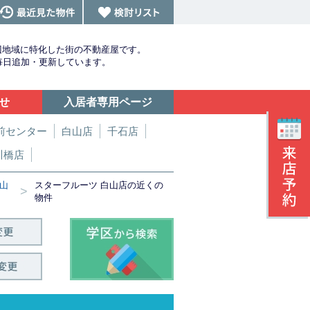
辺地域に特化した街の不動産屋です。
を毎日追加・更新しています。
せ
入居者専用ページ
前センター
白山店
千石店
川橋店
山
スターフルーツ 白山店の近くの
>
物件