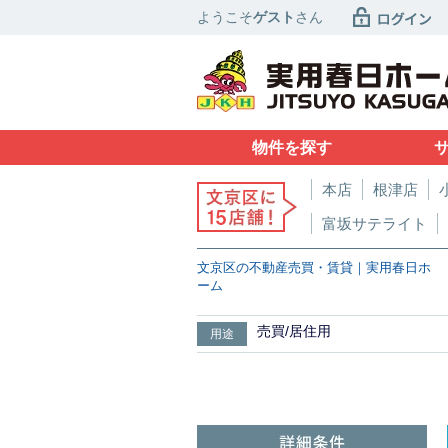
ようこそ
ゲスト
さん
物件を探す
本店
根津店
富坂サテライト
文京区の不動産売買・賃貸｜実用春日ホ
ーム
売買/居住用
用途