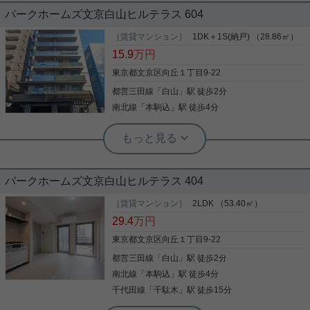
パークホームズ文京白山ヒルテラス 604
TVモニター付きインターホンやオートロックで安
心。 ウォークインクローゼットや2口コンロなど 快
［賃貸マンション］
1DK＋1S(納戸) （28.86㎡）
適な暮らしを支える設備が充実したおすすめ物件で
15.9
万円
す！ ３駅10分以内です☆ お気楽にお問い合わせく
ださい！
東京都文京区向丘１丁目9-22
都営三田線
「
白山
」駅 徒歩2分
写真(9)
南北線
「
本駒込
」駅 徒歩4分
詳細を見る
実用春日ホーム 白山店 山田諒人
2025年9月完成★ペット可★床暖房な
ど充実の設備
パークホームズ文京白山ヒルテラス 404
ペット可能な築浅1LDK☆ 2025年9月完成したばか
りのマンションです。 都営三田線「白山」駅徒歩２
［賃貸マンション］
2LDK （53.40㎡）
分 東京メトロ南北線「本駒込」駅徒歩４分の便利な
29.4
万円
立地。 ◇食洗器 ◇ディスポーザー ◇2口キッチン
◇床暖房 ◇追い炊き浴槽 ◇浴室乾燥 ◇ハンズフリ
東京都文京区向丘１丁目9-22
ーキー 等々充実の設備！ 即入居可能なお部屋です。
都営三田線
「
白山
」駅 徒歩2分
写真(9)
気になる方は白山店まで！
南北線
「
本駒込
」駅 徒歩4分
詳細を見る
千代田線
「
千駄木
」駅 徒歩15分