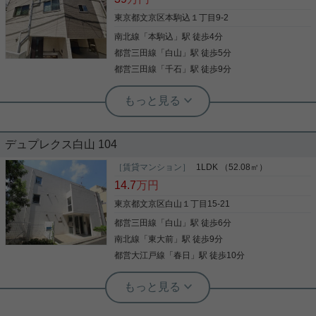
東京都文京区本駒込１丁目9-2
南北線
「
本駒込
」駅 徒歩4分
都営三田線
「
白山
」駅 徒歩5分
都営三田線
「
千石
」駅 徒歩9分
実用春日ホーム 茗荷谷店 堀田枝里
2022年築☆3LDK戸建て！
デュプレクス白山 104
本駒込駅徒歩4分に佇む3LDKの戸建てをご紹介です
☆ 閑静な住宅街☆ 白山駅にはスーパーや飲食店等が
［賃貸マンション］
1LDK （52.08㎡）
立ち並んでおり、 生活環境の良いエリアです！ リビ
14.7
万円
ングには床暖房もあり！ 室内の設備も整った戸建て
です☆ お気軽にお問い合わせくださいませ！ ★お電
東京都文京区白山１丁目15-21
話でのご相談もお気軽にどうぞ★ 実用春日ホーム株
都営三田線
「
白山
」駅 徒歩6分
写真(9)
式会社 茗荷谷店 TEL：03-6902-5021
南北線
「
東大前
」駅 徒歩9分
詳細を見る
都営大江戸線
「
春日
」駅 徒歩10分
実用春日ホーム 春日町店 宮﨑由実
デザイナーズ 南向き バストイレ別
脱衣所