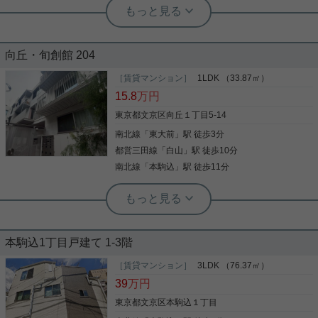
実用春日ホーム 白山店 西野健太
2025年9月築！床暖房、ディスポーザ
向丘・旬創館 204
ーなど充実の設備！
［賃貸マンション］
1LDK （33.87㎡）
2025年9月築の綺麗なマンション☆ 4階南西向き角
15.8
万円
部屋2LDK！ 即入居可能なお部屋です。 都営三田線
「白山」駅徒歩２分 東京メトロ南北線「本駒込」駅
東京都文京区向丘１丁目5-14
徒歩４分の便利な立地。 徒歩圏内にスーパー、コン
南北線
「
東大前
」駅 徒歩3分
ビニ、ドラックストアや飲食店などがあり生活にも
便利な立地です。 ◇ネット無料 ◇食洗機 ◇ディス
都営三田線
「
白山
」駅 徒歩10分
写真(9)
ポーザー ◇グリル付き3口キッチン ◇リビング床暖
南北線
「
本駒込
」駅 徒歩11分
房 ◇シューズインクローゼット 等々充実の設備！
詳細を見る
白を基調にした清潔感のある明るい内装のお部屋で
実用春日ホーム 春日町店 宮﨑由実
す。 新婚さんから小さなお子様のいるご家庭にもお
駅徒歩３分！ペットと暮らせるおしゃ
すすめです。 即入居可能なお部屋です。 気になる方
実用春日ホーム 茗荷谷店 松下諒平
れなデザイナーズ1LDK☆
は白山店までお気軽にお問い合わせください。
バルコニー エアコン 敷地内ごみ置き場
築2年以内 TVインターホン
本駒込1丁目戸建て 1-3階
人気の文京区でペットと暮らせる、お洒落なデザイ
ナーズ物件です！ 駅徒歩３分、周辺環境も良好でカ
［賃貸マンション］
3LDK （76.37㎡）
「パークホームズ文京白山ヒルテラス 」のここがイ
ップルや新婚さんにおすすめです☆ ネット無料で設
39
万円
チオシ。こだわりで選びたい方におすすめ。文京区
備も充実しており、洗練された快適な新生活を始め
エリアで住まいをお探しなら「パークホームズ文京
られます！
東京都文京区本駒込１丁目
白山ヒルテラス 」。収納はクロゼット・シューズ