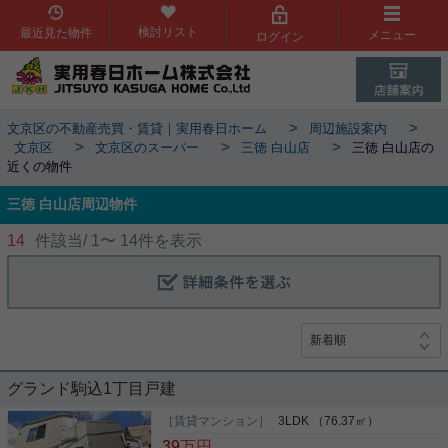
検討リスト
最近見た物件
メニュー
ログイン
>
>
文京区の不動産売買・賃貸｜実用春日ホーム
周辺施設案内
>
>
>
文京区
文京区のスーパー
三徳 白山店
三徳 白山店の
近くの物件
三徳 白山店周辺物件
14
件該当/
1
〜
14
件を表示
グランド駒込1丁目戸建
［賃貸マンション］
3LDK （76.37㎡）
39
万円