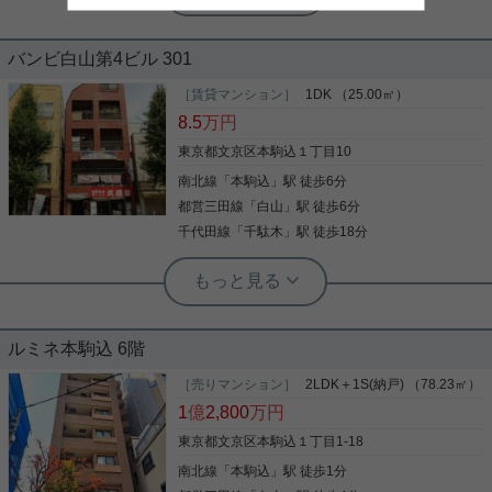
礼金ゼロ◆ネット無料◆3階角部屋
バンビ白山第4ビル 301
2022年の築浅物件♪ ご紹介のお部屋は3階の西向き
角部屋。 ダウンライトやコンクリート打ちっ放しな
［賃貸マンション］
1DK （25.00㎡）
どモダンで明るい内装のお部屋です。 ●24時間ゴミ
8.5
万円
出し可 ●防犯カメラ ●温水洗浄便座 ●浴室乾燥暖房機
能 ●エアコン ●宅配ボックス ●駐輪場無料（※空き要
東京都文京区本駒込１丁目10
確認） 等々設備が充実していてセキュリティも安心
南北線
「
本駒込
」駅 徒歩6分
写真(9)
です♪ 礼金なし♪ネット無料です♪ ご入居は2026年9
月中旬から可能予定。 気になりましたらお気軽にご
都営三田線
「
白山
」駅 徒歩6分
詳細を見る
相談下さい。 お問合せお待ちしております(^^)
千代田線
「
千駄木
」駅 徒歩18分
実用春日ホーム 富坂サテライト 板東翔
大手町・日比谷へダイレクト！アクセ
ス抜群の好立地
ルミネ本駒込 6階
東京メトロ南北線「本駒込」駅・都営三田線「白
山」駅の2路線が徒歩5分以内で利用できる、アクセ
［売りマンション］
2LDK＋1S(納戸) （78.23㎡）
ス抜群の好立地マンションです！ 東洋大学（白山キ
1
億
2,800
万円
ャンパス）まで徒歩圏内のため、学生さんの通学に
はもちろん、大手町や日比谷方面へダイレクトにア
東京都文京区本駒込１丁目1-18
クセスしたい社会人の方にも大変おすすめの立地で
南北線
「
本駒込
」駅 徒歩1分
写真(9)
す。 物件周辺には、毎日の買い物に便利なスーパー