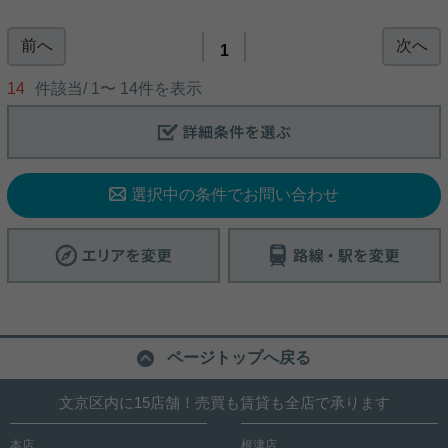
前へ
次へ
白山駅徒歩2分の駅近新築分譲マンション！ 2SLDK
1
のお部屋をご紹介です！ 角部屋で2面バルコニー！
1面はルーフバルコニーで開放感あり！ 食洗機やデ
14
件該当/
1
〜
14
件を表示
ィスポーザー、床暖房等、 室内設備は分譲マンショ
ンならではです☆ お気軽にお問い合わせくださいま
せ！ ★お電話でのご相談もお気軽にどうぞ★ 実用春
写真(9)
日ホーム株式会社 茗荷谷店 TEL：03-6902-5021
詳細を見る
選択中の条件でお問い合わせ
ページトップへ戻る
文京区内に15店舗！売買も賃貸も全店で承ります
本店
根津店