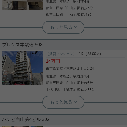
南北線
「
本駒込
」駅 徒歩4分
WICなど豊富なので、広々と空間を利用することも
写真(9)
可能です。宅配ボックスを利用すれば、配達時間を
都営三田線
「
白山
」駅 徒歩5分
詳細を見る
写真(9)
気にすることなく外出や入浴などの私生活を送るこ
都営三田線
「
千石
」駅 徒歩9分
とができます。室内設備は浴室乾燥機・洗面化粧
詳細を見る
台・食器洗乾燥機などが揃っているので、快適に過
実用春日ホーム 白山店 西野健太
ごしやすいお部屋になります。文京区エリアや都営
築浅の車庫付き戸建て物件♪｢本駒込｣駅
三田線白山付近での新生活をお考えなら、お部屋探
徒歩４分・｢白山駅｣徒歩5分の駅チカ物
しは当社にお任せ下さい。当社でなら素敵なお部屋
がきっと見つかります。
件☆
プレシス本駒込 503
築浅の車庫付き戸建て物件のご紹介です♪ 閑静な住
宅街でありながらスーパー、コンビニも至近な住環
［賃貸マンション］
1K （23.00㎡）
境です。 都営三田線｢白山｣駅、南北線｢本駒込｣駅が
14
万円
利用可能で通勤・通学に便利。 嬉しいペット飼育可
能物件♪ ◇システムキッチン（ガス３口） ◇エアコ
東京都文京区本駒込１丁目1-24
ン（４基） ◇全居室南向き ◇車庫付き 気になる方
南北線
「
本駒込
」駅 徒歩2分
写真(9)
は白山店までお問合せ下さい。
都営三田線
「
白山
」駅 徒歩3分
詳細を見る
千代田線
「
千駄木
」駅 徒歩11分
実用春日ホーム 白山店 西野健太
駅近で安心便利な立地！5階のオートロ
ックで安心です。
バンビ白山第4ビル 302
南北線「本駒込」駅2分 三田線「白山」駅徒歩3分の