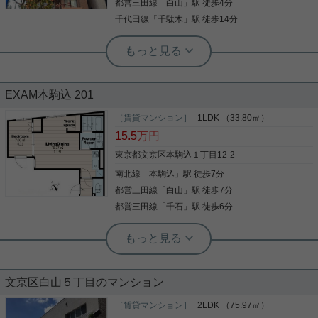
やコンビニ、ドラッグストア、飲食店が多数点在し
都営三田線
「
白山
」駅 徒歩4分
詳細を見る
ており、生活利便性は申し分ありません。 落ち着い
千代田線
「
千駄木
」駅 徒歩14分
た文教地区の治安の良さと、暮らしやすさを兼ね備
えたエリアで新生活をスタートしませんか？ お気軽
実用春日ホーム 白山店 田村貴司
にお問い合わせください！
6階南・西・北 三票角部屋につき通風
&日当たり良好！ 室内リフォーム履歴
有り♪
EXAM本駒込 201
標高約22ｍ武蔵野台地に立地！ 室内大変綺麗にお使
い頂いております。 6階三方角部屋で日当たり&通風
［賃貸マンション］
1LDK （33.80㎡）
&眺望良好のお部屋です。 ◆ペット飼育相談可（飼
15.5
万円
育細則による） ◆室内リフォーム履歴あり 2015
年 フローリング・クロス張り替え、トイレ交換、
東京都文京区本駒込１丁目12-2
キッチン交換、浴室交換、 洗面台交換
南北線
「
本駒込
」駅 徒歩7分
写真(9)
2021年 給湯器交換 2024年 エアコン交換（洋
室6.3） 6月末退居予定のお部屋です。 入居可能日な
都営三田線
「
白山
」駅 徒歩7分
詳細を見る
どお問い合わせは白山店までお問い合わせくださ
都営三田線
「
千石
」駅 徒歩6分
い。
実用春日ホーム 春日町店 堀江健太郎
築浅でおしゃれな物件！うれしい礼金
ゼロ！3駅徒歩10分圏内！
文京区白山５丁目のマンション
「EXAM本駒込」のここがイチオシ。文京区エリア
での住まいなら、住み心地も快適な「EXAM本駒
［賃貸マンション］
2LDK （75.97㎡）
込」はいかがでしょうか。荷物を注文する時に時間