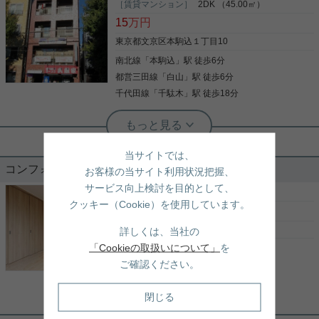
便利な立地！ 2018年築のスタイリッシュな分譲マ
［賃貸マンション］
2DK （45.00㎡）
ンション！ 充実の設備と安心の防犯設備となってお
15
万円
ります。 ご紹介のお部屋は5階の南向き。 お部屋は
7.3帖の梁のない使いやすい間取り♪ ◆5階の南部屋
東京都文京区本駒込１丁目10
で日当たり良好 ◆追焚浴槽、浴室乾燥機、24時間換
南北線
「
本駒込
」駅 徒歩6分
写真(9)
気など充実の設備 ◆2口コンロで自炊派におすすめ
◆独立洗面 玄関に収納が二つありますので、靴以外
都営三田線
「
白山
」駅 徒歩6分
詳細を見る
の備品も収納可能で便利です。 室内にも収納ござい
千代田線
「
千駄木
」駅 徒歩18分
ます。 オートロック、モニタ付インターフォンで防
犯面もしっかりしているので、女性の一人暮らしで
実用春日ホーム 白山店 西谷優太朗
も安心です。 ※禁煙のお部屋となります 三田線「白
本駒込駅６分・白山駅６分、２路線利
山」駅へも徒歩3分と近く、 駅周辺にはスーパー、
用可能！通勤通学に便利な好立地
コンビニ、ドラックストア、飲食店等々、生活に必
当サイトでは、
要なお店が豊富な大変便利！ 東洋大学にも近く、学
コンフォリア本駒込一丁目 301
お客様の当サイト利用状況把握、
生の街として治安もよく穏やかな住環境です。 白山
東洋大学が目と鼻の先！三田線・白山駅６分、南北
店からも近いので、その他のお部屋も含めてご相談
サービス向上検討を目的として、
線、本駒込駅６分の好立地☆ 大手町や日比谷方面へ
［賃貸マンション］
2DK （41.48㎡）
可能です。 気になる方は是非お気軽に、お問合せく
クッキー（Cookie）を使用しています。
アクセスも抜群☆ 物件周辺には、スーパーやコンビ
19.1
万円
ださいませ。
ニ、ドラッグストア、飲食店が多く、生活しやすく
とっても便利！二人入居可能な物件です！ ぜひお気
東京都文京区本駒込１丁目６－７
詳しくは、当社の
軽にお問い合わせください！
「Cookieの取扱いについて」
を
南北線
「
本駒込
」駅 徒歩3分
写真(9)
ご確認ください。
都営三田線
「
白山
」駅 徒歩5分
詳細を見る
都営三田線
「
千石
」駅 徒歩13分
閉じる
実用春日ホーム 白山店 西谷優太朗