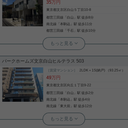
35
万円
を気にしなくてよくなる宅配ボックスを共用部に備
えています。室内設備はエアコン・全居室フローリ
東京都文京区白山５丁目10-8
ングなど充実した設備を備え付けています。インタ
都営三田線
「
白山
」駅 徒歩8分
写真(9)
ーネットが繋がっているお住まい、回線快適です。
利便性の良い角部屋なら夏を快適に涼しく過ごす事
南北線
「
本駒込
」駅 徒歩11分
詳細を見る
が可能です。お引越を考えているが、住まいが決ま
都営三田線
「
千石
」駅 徒歩10分
らないとお悩みの方、当社のオススメ物件はいかが
でしょうか？多種多様な物件情報を取り扱っており
根津駅前センター（実用根津ホーム株式会社 根津駅前センター） スタ
ますので、きっとご希望の物件が見つかるはずで
ッフ小西
す。
車庫付きデザイナーズ物件
パークホームズ文京白山ヒルテラス 503
室内設備は洗面所独立・浴室乾燥機・食器洗乾燥機
［賃貸マンション］
2LDK＋1S(納戸) （93.25㎡）
など充実した設備を備え付けています。知らない人
49
万円
が来た時でも玄関を開けずに顔を確認できるTVイン
ターホンが付いております。収納はシューズボック
東京都文京区向丘１丁目9-22
ス・クロゼットなど豊富なので、衣類や履き物の整
都営三田線
「
白山
」駅 徒歩2分
理がしやすく便利です。災害に対する備えを考える
写真(9)
なら、耐久性のあるRC造りの物件はいかがでしょう
南北線
「
本駒込
」駅 徒歩4分
か。こちらの物件は月々の家賃が35万円のお部屋で
詳細を見る
南北線
「
東大前
」駅 徒歩12分
す。文京区エリアの賃貸情報が実用根津ホーム根津
駅前センターには豊富にございます。お電話03-
実用春日ホーム 茗荷谷店 堀田枝里
3822-6150、Eメールinfo12@jkhome.comにてお気
白山駅より徒歩2分！新築分譲マンショ
軽にお問い合わせください。
ン、2SLDK！