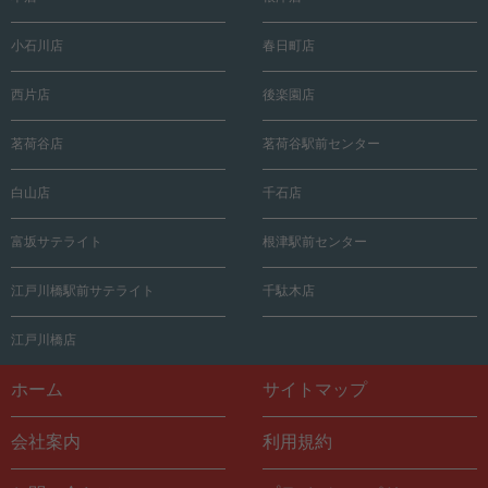
小石川店
春日町店
西片店
後楽園店
茗荷谷店
茗荷谷駅前センター
白山店
千石店
富坂サテライト
根津駅前センター
江戸川橋駅前サテライト
千駄木店
江戸川橋店
ホーム
サイトマップ
会社案内
利用規約