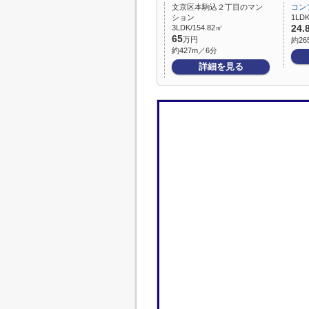
文京区本駒込２丁目のマン
コン
ション
1LD
3LDK/154.82㎡
24.
65
万円
約26
約427m／6分
詳細を見る