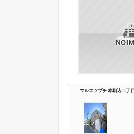
マルエツプチ 本駒込二丁