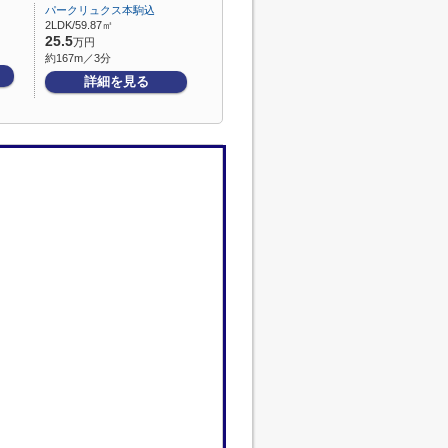
パークリュクス本駒込
2LDK/59.87㎡
25.5
万円
約167m／3分
詳細を見る