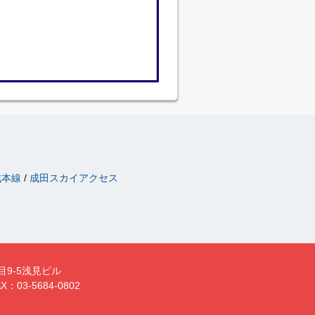
成本線
成田スカイアクセス
目9-5浅見ビル
X：03-5684-0802