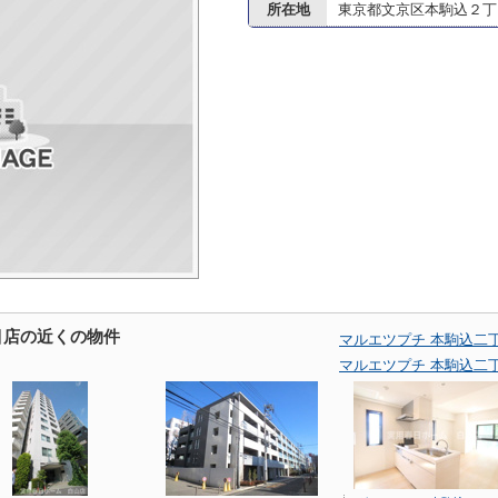
所在地
東京都文京区本駒込２丁目
目店の近くの物件
マルエツプチ 本駒込二
マルエツプチ 本駒込二