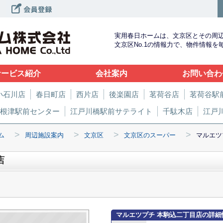
実用春日ホームは、文京区とその周
文京区No.1の情報力で、物件情報
サービス紹介
会社案内
お問い合わ
小石川店
春日町店
西片店
後楽園店
茗荷谷店
茗荷谷駅
根津駅前センター
江戸川橋駅前サテライト
千駄木店
江戸
>
>
>
>
ム
周辺施設案内
文京区
文京区のスーパー
マルエツ
店
マルエツプチ 本駒込二丁目店の詳細