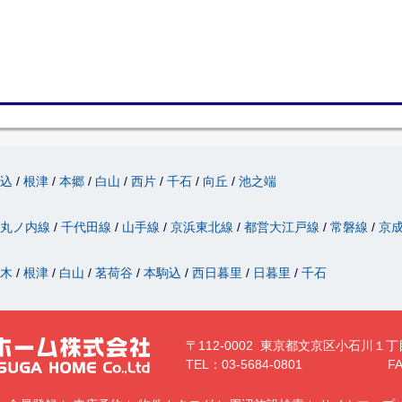
駒込
根津
本郷
白山
西片
千石
向丘
池之端
丸ノ内線
千代田線
山手線
京浜東北線
都営大江戸線
常磐線
京
駄木
根津
白山
茗荷谷
本駒込
西日暮里
日暮里
千石
〒112-0002 東京都文京区小石川１丁
TEL：03-5684-0801
FA