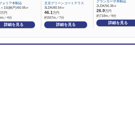
グランカーサ本駒込
フォリア本駒込
文京グリーンコートテラス
2LDK/56.36㎡
K＋1S(納戸)/60.06㎡
3LDK/80.54㎡
26.9
万円
8
46.1
万円
万円
約718m／9分
5m／4分
約507m／7分
詳細を見る
詳細を見る
詳細を見る