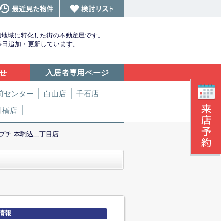
辺地域に特化した街の不動産屋です。
を毎日追加・更新しています。
せ
入居者専用ページ
前センター
白山店
千石店
川橋店
プチ 本駒込二丁目店
情報