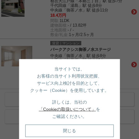
都営大江戸線「本郷三丁目」駅 徒歩7分
千代田線「湯島」駅 徒歩8分
中央線「御茶ノ水」駅 徒歩11分
18.4万円
間取:
1LDK
建物面積:
- / 13.82坪
土地面積:
- / -
敷金/礼金:
1ヶ月/2.5ヶ月
賃貸｜マンション
パークアクシス御茶ノ水ステージ
中央線「御茶ノ水」駅 徒歩8分
山手線「秋葉原」駅 徒歩13分
23.8万円
当サイトでは、
間取:
1LDK
建物面積:
- / 14.27坪
お客様の当サイト利用状況把握、
土地面積:
- / -
サービス向上検討を目的として、
敷金/礼金:
1ヶ月/1ヶ月
クッキー（Cookie）を使用しています。
近くの賃貸物件をもっと見る
詳しくは、当社の
「Cookieの取扱いについて」
を
ご確認ください。
近くの売買物件をもっと見る
閉じる