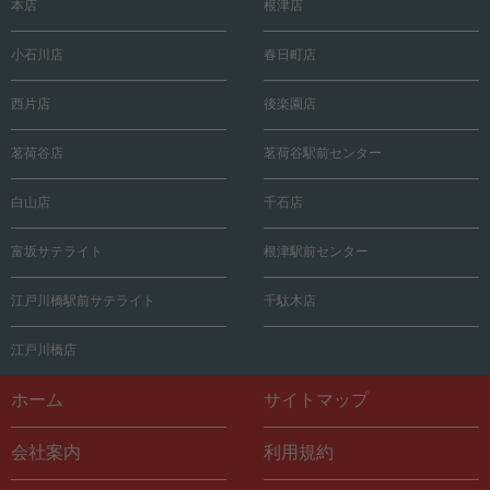
本店
根津店
小石川店
春日町店
西片店
後楽園店
茗荷谷店
茗荷谷駅前センター
白山店
千石店
富坂サテライト
根津駅前センター
江戸川橋駅前サテライト
千駄木店
江戸川橋店
ホーム
サイトマップ
会社案内
利用規約