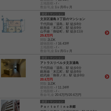
土地面積:
- / -
敷金/礼金:
1ヶ月/0ヶ月
賃貸｜マンション
文京区湯島３丁目のマンション
千代田線「湯島」駅 徒歩8分
銀座線「末広町」駅 徒歩9分
山手線「御徒町」駅 徒歩11分
29.8万円
間取:
2LDK
建物面積:
- / 16.43坪
土地面積:
- / -
敷金/礼金:
1ヶ月/1ヶ月
賃貸｜マンション
アトラスリベルタ文京湯島
千代田線「湯島」駅 徒歩6分
銀座線「末広町」駅 徒歩8分
総武線「御茶ノ水」駅 徒歩9分
20.6万円
間取:
1LDK
建物面積:
- / 11.24坪
土地面積:
- / -
敷金/礼金:
20.6万円/20.6万円
賃貸｜マンション
Ｐｏｒｔｏｆｉｎｏ本郷