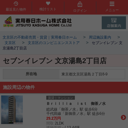
検討リスト
最近見た物件
メニュー
ログイン
>
>
文京区の不動産売買・賃貸｜実用春日ホーム
周辺施設案内
>
>
文京区
文京区のコンビニエンスストア
セブンイレブン 文
京湯島2丁目店
セブンイレブン 文京湯島2丁目店
所在地
東京都文京区湯島２丁目8-9
施設周辺の物件
賃貸｜マンション
Ｂｒｉｌｌｉａ ｉｓｔ 御茶ノ水
総武線「御茶ノ水」駅 徒歩6分
千代田線「新御茶ノ水」駅 徒歩6分
29.2万円
間取:
2LDK
建物面積:
- / 13.44坪