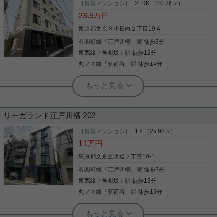
住まいをお探しなら「プライマルシティ神楽坂」。
［賃貸マンション］
2LDK （40.76㎡）
セブンイレブン 江戸川橋店まで徒歩3分と近場にコ
23.5
万円
ンビニがあるのもポイント。こちらの物件にはエレ
ベーターがあります。共用部には宅配ボックスを設
東京都文京区小日向２丁目19-4
置しているため、家で何時間も待機する必要がなく
有楽町線
「
江戸川橋
」駅 徒歩3分
写真(9)
なります。駅まで歩いてアクセスできる、徒歩2分
の距離に立地する物件です。新生活を始めるための
東西線
「
神楽坂
」駅 徒歩12分
詳細を見る
お住まいを探すなら、当社にお任せ下さい。初めて
丸ノ内線
「
茗荷谷
」駅 徒歩14分
の方でも安心していただけるよう、全力でサポート
いたします。お気軽に当社へご連絡下さい。
実用春日ホーム 茗荷谷店 堀田枝里
新築2LDK☆敷金・礼金ゼロ！
リーガランド江戸川橋 202
江戸川橋駅徒歩3分の新築マンションをご紹介です
☆ オートロックありでセキュリティ面は安心！ 全室
［賃貸マンション］
1R （25.92㎡）
エアコン完備！ 追焚機能やネット無料等、室内設備
11
万円
も充実です！ ペットの飼育もご相談可能となってお
ります☆ （敷金積み増しとなります。） お気軽にお
東京都文京区水道２丁目10-1
問い合わせくださいませ！ ★お電話でのご相談もお
有楽町線
「
江戸川橋
」駅 徒歩3分
写真(9)
気軽にどうぞ★ 実用春日ホーム株式会社 茗荷谷店
TEL：03-6902-5021
東西線
「
神楽坂
」駅 徒歩13分
詳細を見る
丸ノ内線
「
茗荷谷
」駅 徒歩15分
実用春日ホーム 小石川店 谷口淳