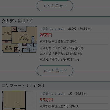
動も便利。
後楽園店（実用後楽園ホーム株式会社） 志熊威望
☆ペット可☆新築2LDK☆敷金・礼金
実用春日ホーム 富坂サテライト 金子瑠茄
ゼロ！
周辺環境・設備充実☆ 耐震基準適合の
3駅3路線物件！
タカデン音羽 701
ファミリーマート文京音羽一丁目店まで徒歩2分と
近場にコンビニがあるのもポイント。新築マンショ
［賃貸マンション］
2LDK （70.19㎡）
長期修繕計画ありの物件！ 宅配ボックスも完備され
ンです。令和8年築の物件です。宅配ボックス付き
26
万円
ておりますので 遅い帰りになっても受け取り楽ちん
で日中のご不在時も荷物を受け取れます。室内設備
☆ ３駅３路線が利用可能な為、 通勤・通学にも便利
は洗面所独立・浴室乾燥機などが揃っており、とて
東京都文京区音羽１丁目8-2
な立地です。 収納スペースも豊富ですので 荷物が多
も充実しています。駅から徒歩3分というアクセス
有楽町線
「
江戸川橋
」駅 徒歩8分
いご家族にもオススメの物件ですよ♪ 気になった方
写真(9)
良好な駅近物件はいかがですか。こだわりのある住
はお気軽にご連絡ください。 お問い合わせお待ちし
まいを探している方、当社にお任せしませんか？豊
丸ノ内線
「
茗荷谷
」駅 徒歩17分
詳細を見る
写真(9)
ております。
富な賃貸情報と地域情報をご提供しておりますの
東西線
「
神楽坂
」駅 徒歩18分
詳細を見る
で、ご安心していただけます。ご要望やご不明な点
など、お気軽にご連絡下さい。
実用春日ホーム 茗荷谷駅前センター 陸琴音
◆最上階のワンフロア◆
コンフォートＪｉｎ 201
［賃貸マンション］
1K （26.81㎡）
贅沢なマンション「タカデン音羽」7階のお部屋を
8.9
万円
ご紹介します！ 間取りは使いやすい２LDK。 15帖
越えのリビングダイニングに収納付き洋室が2部屋♪
東京都文京区水道２丁目9-11