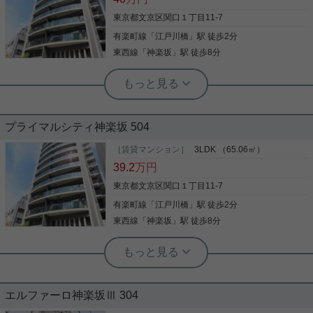
東京都文京区関口１丁目11-7
有楽町線
「
江戸川橋
」駅 徒歩2分
東西線
「
神楽坂
」駅 徒歩8分
後楽園店（実用後楽園ホーム株式会社） 志熊威望
☆オートロック☆宅配ボックス
☆3LDK☆
プライマルシティ神楽坂 504
こだわりで選びたい方におすすめ。文京区エリアで
住まいをお探しなら「プライマルシティ神楽坂」。
［賃貸マンション］
3LDK （65.06㎡）
セブンイレブン 江戸川橋店まで徒歩3分と近場にコ
39.2
万円
ンビニがあるのもポイント。こちらの物件にはエレ
ベーターがあります。共用部には宅配ボックスを設
東京都文京区関口１丁目11-7
置しているため、家で何時間も待機する必要がなく
有楽町線
「
江戸川橋
」駅 徒歩2分
写真(9)
なります。駅まで歩いてアクセスできる、徒歩2分
の距離に立地する物件です。新生活を始めるための
東西線
「
神楽坂
」駅 徒歩8分
詳細を見る
お住まいを探すなら、当社にお任せ下さい。初めて
後楽園店（実用後楽園ホーム株式会社） 志熊威望
の方でも安心していただけるよう、全力でサポート
いたします。お気軽に当社へご連絡下さい。
☆オートロック☆宅配ボックス
☆3LDK☆
エルファーロ神楽坂Ⅲ 304
こだわりで選びたい方におすすめ。文京区エリアで