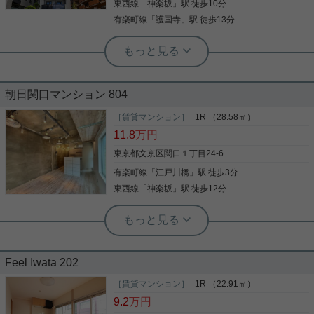
荷谷店 TEL：03-6902-5021
東西線
「
神楽坂
」駅 徒歩10分
詳細を見る
有楽町線
「
護国寺
」駅 徒歩13分
実用春日ホーム 富坂サテライト デヘスースパトリシオ恒樹
☆敷金礼金不要！駅徒歩1分！2LDKの
お部屋です☆
朝日関口マンション 804
本日のご紹介は江戸川橋駅徒歩1分の立地！ 駅から
の距離は言うまでもなく近く利便性抜群☆ 敷金礼金
［賃貸マンション］
1R （28.58㎡）
不要で初期費用を抑えられます！ 都心へのアクセス
11.8
万円
は良く落ち着いたエリアで理想の家族暮らしを☆ ☆
お電話でのご相談もお気軽にくださいませ☆ 実用春
東京都文京区関口１丁目24-6
日ホーム株式会社 富坂サテライト TEL：03-6866-
有楽町線
「
江戸川橋
」駅 徒歩3分
写真(9)
1230
東西線
「
神楽坂
」駅 徒歩12分
詳細を見る
実用春日ホーム 富坂サテライト 三木愛子
◇こだわりリノベのワンルーム◇日当
たり良好◇
Feel Iwata 202
江戸川橋駅から３分、新目白通り沿いの 「朝日関口
［賃貸マンション］
1R （22.91㎡）
マンション」 8階南向きのお部屋がまるっとリノベ
ーションされて登場です！ そんじょそこらのリノベ
9.2
万円
ではありません。 借りる人の力が試されるようなド