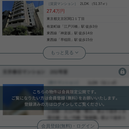
高階層、角部屋！ 西向きのお部屋です。 近くにコン
［賃貸マンション］
2LDK （51.37㎡）
ビニもあり便利な環境です！ 3口ガスコンロや浴室
27.4
万円
乾燥機等、室内設備も充実！ ネット無料で利用可能
です！ お気軽にお問い合わせくださいませ！ ★お電
東京都文京区関口１丁目
話でのご相談もお気軽にどうぞ★ 実用春日ホーム株
有楽町線
「
江戸川橋
」駅 徒歩3分
写真(9)
式会社 茗荷谷店 TEL：03-6902-5021
東西線
「
神楽坂
」駅 徒歩14分
詳細を見る
東西線
「
早稲田
」駅 徒歩15分
実用春日ホーム 江戸川橋店 秀野龍斗
【江戸川橋駅】徒歩３分。有楽町線で
都心へ直結！
会員限定
会員限定
「文京区の治安の良さ」と「神楽坂隣接の利便性」
そして「地蔵通り商店街の親しみやすさ」が共存す
［売りマンション］
会員限定
（
会員限定
）
る 【江戸川橋ステーションレジデンス】 非常にバラ
会員限定
ンスの良い街で落ち着いた文京ライフを満喫しませ
んか？ お部屋は、カウンターキッチンで、家事をし
会員限定
ながら、ご家族との会話も弾みます。 オートロッ
-
写真(9)
ク、防犯カメラ、TVモニタ付インターホン、ディン
-
プルキーで、 セキュリティーも万全！ アクセス良好
詳細を見る
-
な江戸川橋で、お部屋をお探しの方は、是非！お問
合せをお待ちしています。