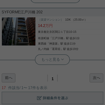
SYFORME江戸川橋 202
［賃貸マンション］
1DK （25.00㎡）
14.2
万円
東京都文京区関口１丁目10-15
有楽町線
「
江戸川橋
」駅 徒歩1分
東西線
「
神楽坂
」駅 徒歩11分
丸ノ内線
「
茗荷谷
」駅 徒歩19分
実用春日ホーム 春日町店 宮崎伊織
人気の角部屋！ 設備充実の１DK物
件！！
前へ
次へ
ご覧頂き有難う御座います。 二人入居可能♪ インタ
1
ーネット使用料無料な１DK物件です！ お部屋はバ
ス・トイレ別、浴室乾燥・温水洗浄便座を完備して
17
件該当/
1
〜
17
件を表示
おり、 室内洗濯置き場に独立洗面台。バルコニー有
り。 収納スペースもしっかり御座います！！ 24時
間利用可能な敷地内ゴミ置き場。 TVインターホン、
写真(9)
オートロック・防犯カメラで安心してお住まい頂け