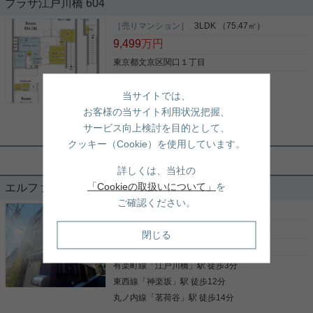
プラザ江戸川橋 604
収納はシューズボックス・クロゼットなどが備え付
けられているので、衣類や日用品の収納に重宝しま
［売りマンション］
3LDK （75.47㎡）
す。室内設備は浴室乾燥機・洗面化粧台などが揃っ
9,499
万円
ているので、快適に過ごしやすいお部屋になりま
す。TVインターフォン付きの、セキュリティに配慮
東京都文京区関口１丁目
した物件です。住みやすい環境が嬉しい賃貸物件で
有楽町線
「
江戸川橋
」駅 徒歩1分
写真(9)
す。駐輪場付きの物件です。お部屋が広すぎて片付
当サイトでは、
けが面倒だという方には1DKがピッタリです。こち
東西線
「
神楽坂
」駅 徒歩12分
詳細を見る
らはマンションタイプになります。住まいを求める
お客様の当サイト利用状況把握、
都電荒川線
「
早稲田
」駅 徒歩14分
上で、交通アクセスを重視するなら、有楽町線江戸
サービス向上検討を目的として、
川橋周辺が適しているでしょう。この機会にぜひお
クッキー（Cookie）を使用しています。
引っ越しをご検討ください(#^^#)
後楽園店（実用後楽園ホーム株式会社） 倉田茂晴
詳しくは、当社の
3LDK＋3Closet＋2WIC(75.47㎡)のウ
「Cookieの取扱いについて」
を
エルファーロ神楽坂Ⅲ 103
ォークインが２か所マルチクローゼッ
ご確認ください。
ト１か所の大容量収納が可能！！
［賃貸マンション］
2LDK （40.76㎡）
安心の新耐震基準物件 江戸川橋、神楽坂の駅が徒歩
23
万円
閉じる
圏内で、更に、近隣には、スーパー、銀行、郵便
局、歯医者、コンビニ、クリーニング等が点在して
東京都文京区小日向２丁目19-4
いて、住環境は抜群！！ 複合型マンションの店舗に
有楽町線
「
江戸川橋
」駅 徒歩3分
は有名どころのお食事処も混在しています。 物件裏
の江戸川公園の桜がとても綺麗です！！ 都営バス・
東西線
「
神楽坂
」駅 徒歩12分
写真(9)
文京区運行バスのバス停が徒歩1分圏内に点在して
丸ノ内線
「
茗荷谷
」駅 徒歩14分
いて、文京区は、もちろん新宿、上野、練馬等の移
詳細を見る