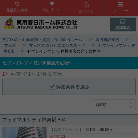
検討リスト
最近見た物件
メニュー
ログイン
>
>
文京区の不動産売買・賃貸｜実用春日ホーム
周辺施設案内
>
>
文京区
文京区のコンビニエンスストア
セブンイレブン 江戸
>
川橋店
セブンイレブン 江戸川橋店の近くの物件
セブンイレブン 江戸川橋店周辺物件
17
件該当/
1
〜
17
件を表示
プライマルシティ神楽坂 804
［賃貸マンション］
3LDK （65.06㎡）
40
万円