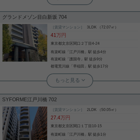
宅配ボックス 3沿線以上利用可 エアコ
ン 温水洗浄便座 駅徒歩10分以内
グランドメゾン目白新坂 704
有楽町線江戸川橋駅周辺への引っ越しをお考えなら
「リーガランド江戸川橋」。浴室乾燥機が付いてい
［賃貸マンション］
3LDK （72.07㎡）
るので、浴室を暖房機能で温めておくことで急激な
41
万円
温度変化によるヒートショックの予防もできます。
知らない来訪者が玄関前まで来なくなり防犯対策に
東京都文京区関口２丁目4-24
つながるオートロック機能がついております。宅配
有楽町線
「
江戸川橋
」駅 徒歩4分
写真(9)
業者の人に家の中を見られたくないという方でも、
宅配ボックスがあるので宅配業者の人に家の中を見
有楽町線
「
護国寺
」駅 徒歩9分
詳細を見る
られずに荷物を受け取ることができます。二口コン
都電荒川線
「
早稲田
」駅 徒歩17分
ロが付いている物件です。住まいは文京区で選びた
い。そんな方は地元に強い実用春日ホーム小石川店
実用春日ホーム 茗荷谷店 堀田枝里
にご連絡ください。気になる条件があればお気軽に
文京区の閑静な高台に佇む分譲マンシ
スタッフまでお伝えください。
ョン☆
SYFORME江戸川橋 702
江戸川橋駅徒歩4分の分譲マンションをご紹介です
☆ 70㎡以上の3LDK！ 床暖房や食洗器、ディスポー
［賃貸マンション］
2LDK （50.05㎡）
ザー等、室内設備は分譲賃貸ならでは！！ 南向き、
27.4
万円
北向きにバルコニーあり！ 機械式駐車場も1台確保
されております☆ ※サイズはご確認ください。 お気
東京都文京区関口１丁目10-15
軽にお問い合わせくださいませ！ ★お電話でのご相
有楽町線
「
江戸川橋
」駅 徒歩1分
写真(9)
談もお気軽にどうぞ★ 実用春日ホーム株式会社 茗