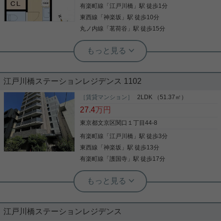
バストイレ別、洗面所独立で快適です！ オートロッ
有楽町線
「
江戸川橋
」駅 徒歩1分
ク付きでセキュリティも安心！ 設備も充実しており
ます。 ・モニター付きインターホン ・追い焚き機能
東西線
「
神楽坂
」駅 徒歩10分
写真(9)
・浴室乾燥機 ・エレベーター など！ 周辺は学校が
丸ノ内線
「
茗荷谷
」駅 徒歩15分
多く落ち着いたエリア♪ 教育施設や公園もあるため
詳細を見る
お子様を育てるのにぴったりです！ スーパーなどが
実用春日ホーム 本店 田村郁吹
多くライフラインが整っているのも◎ 文京区での新
駅近く 神楽坂も徒歩圏内！
生活をお考えの方、是非お気軽にご連絡ください♪
実用春日ホーム 小石川店 スタッフ大久
◆最上階のワンフロア◆
江戸川橋ステーションレジデンス 1102
江戸川橋駅 徒歩1分の好立地物件！！ 是非お早め
にお問い合わせください！
［賃貸マンション］
2LDK （51.37㎡）
贅沢なマンション「タカデン音羽」7階のお部屋を
27.4
万円
ご紹介します！ 間取りは使いやすい２LDK。 15帖
越えのリビングダイニングに収納付き洋室が2部屋♪
東京都文京区関口１丁目44-8
バストイレ別、洗面所独立で快適です！ オートロッ
有楽町線
「
江戸川橋
」駅 徒歩3分
ク付きでセキュリティも安心！ 設備も充実しており
写真(9)
ます。 ・モニター付きインターホン ・追い焚き機能
東西線
「
神楽坂
」駅 徒歩13分
詳細を見る
写真(9)
・浴室乾燥機 ・エレベーター など！ 周辺は学校が
有楽町線
「
護国寺
」駅 徒歩17分
多く落ち着いたエリア♪ 教育施設や公園もあるため
詳細を見る
お子様を育てるのにぴったりです！ スーパーなどが
実用春日ホーム 茗荷谷店 堀田枝里
多くライフラインが整っているのも◎ 文京区での新
江戸川橋徒歩3分☆高階層、角部屋の
生活をお考えの方、是非お気軽にご連絡ください♪
2LDK！
江戸川橋ステーションレジデンス
江戸川橋駅徒歩3分、2LDKのお部屋をご紹介です☆