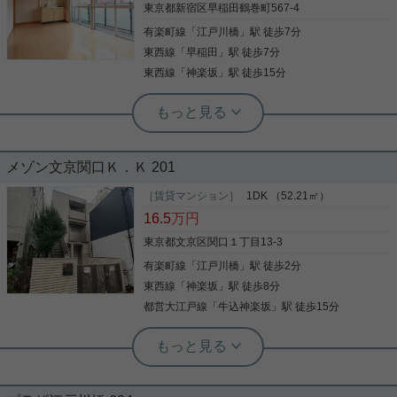
東京都新宿区早稲田鶴巻町567-4
級のオシャレ空間。 オシャレ番長の腕が鳴るっても
んです。 東と南からの採光があり、 お部屋全体が明
有楽町線
「
江戸川橋
」駅 徒歩7分
写真(9)
るいのもイイですね。 担当者一押し！
東西線
「
早稲田
」駅 徒歩7分
詳細を見る
東西線
「
神楽坂
」駅 徒歩15分
実用春日ホーム 小石川店 谷口淳
洗面台 収納豊富 全居室フローリング 3
駅以上利用可 オートロック
メゾン文京関口Ｋ．Ｋ 201
「Feel Iwata」のここがイチオシ。セブンイレブン
文京関口1丁目店まで徒歩6分と近場にコンビニがあ
［賃貸マンション］
1DK （52.21㎡）
るのもポイント。オートロック機能が付いているの
16.5
万円
で、建物内は基本的に住民のみという環境に安心感
が得られます。化粧品や洗面道具といった小物もス
東京都文京区関口１丁目13-3
ッキリまとめて収納できる独立洗面台があります。
有楽町線
「
江戸川橋
」駅 徒歩2分
写真(9)
収納はシューズボックス・クロゼット・全居室収納
など豊富なので、衣類や履き物の整理がしやすく便
東西線
「
神楽坂
」駅 徒歩8分
詳細を見る
利です。より詳しい情報や内見のご予約は実用春日
都営大江戸線
「
牛込神楽坂
」駅 徒歩15分
ホーム小石川店までご連絡ください。新宿区を中心
に不動産情報を数多くご紹介しています。
実用春日ホーム 本店 スタッフ島倉
広々1DK☆旭化成施工☆