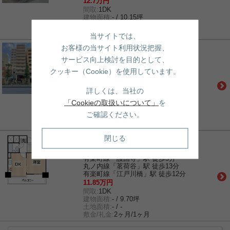
12.7万円
間取:
1DK
建物面積:
- / 10.15坪
土地面積:
- / -
敷金/礼金:
2ヶ月/1ヶ月
当サイトでは、
お客様の当サイト利用状況把握、
賃貸｜マンション
中銀音羽マンシオン
サービス向上検討を目的として、
有楽町線「護国寺」駅 徒歩3分
クッキー（Cookie）を使用しています。
有楽町線「江戸川橋」駅 徒歩10分
丸ノ内線「茗荷谷」駅 徒歩13分
詳しくは、当社の
22万円
間取:
3DK
「Cookieの取扱いについて」
を
建物面積:
- / 17.83坪
ご確認ください。
土地面積:
- / -
敷金/礼金:
2ヶ月/1ヶ月
閉じる
賃貸｜マンション
シティ音羽
有楽町線「護国寺」駅 徒歩3分
丸ノ内線「茗荷谷」駅 徒歩13分
有楽町線「江戸川橋」駅 徒歩12分
11.85万円
間取:
1DK
建物面積:
- / 9.70坪
土地面積:
- / -
敷金/礼金:
2ヶ月/1ヶ月