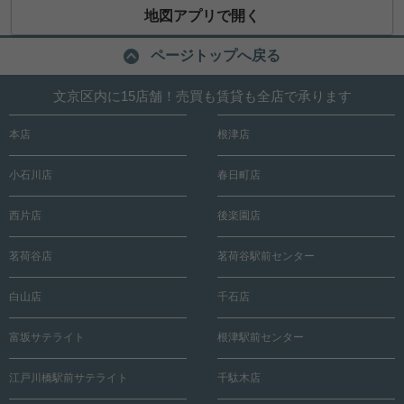
地図アプリで開く
ページトップへ戻る
文京区内に15店舗！売買も賃貸も全店で承ります
本店
根津店
小石川店
春日町店
西片店
後楽園店
茗荷谷店
茗荷谷駅前センター
白山店
千石店
富坂サテライト
根津駅前センター
江戸川橋駅前サテライト
千駄木店