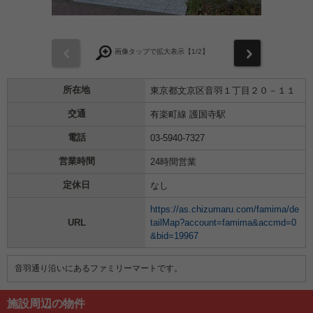
前
次
画像タップで拡大表示【
1
/2】
所在地
東京都文京区音羽１丁目２０－１１
交通
有楽町線 護国寺駅
電話
03-5940-7327
営業時間
24時間営業
定休日
なし
https://as.chizumaru.com/famima/de
URL
tailMap?account=famima&accmd=0
&bid=19967
音羽通り沿いにあるファミリーマートです。
施設周辺の物件