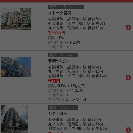
売買｜中古マンション
ストーク音羽
有楽町線「護国寺」駅 徒歩5分
有楽町線「江戸川橋」駅 徒歩6分
丸ノ内線「茗荷谷」駅 徒歩11分
3,950万円
間取:
1DK
建物面積:
- / 9.26坪
土地面積:
- / -
賃貸｜マンション
音羽YKビル
有楽町線「護国寺」駅 徒歩4分
丸ノ内線「茗荷谷」駅 徒歩13分
有楽町線「江戸川橋」駅 徒歩14分
96万円
間取:
3LDK＋1S(納戸)
建物面積:
- / 44.31坪
土地面積:
- / -
敷金/礼金:
1ヶ月/0ヶ月
賃貸｜マンション
シティ音羽
有楽町線「護国寺」駅 徒歩3分
丸ノ内線「茗荷谷」駅 徒歩14分
都電荒川線「早稲田」駅 徒歩18分