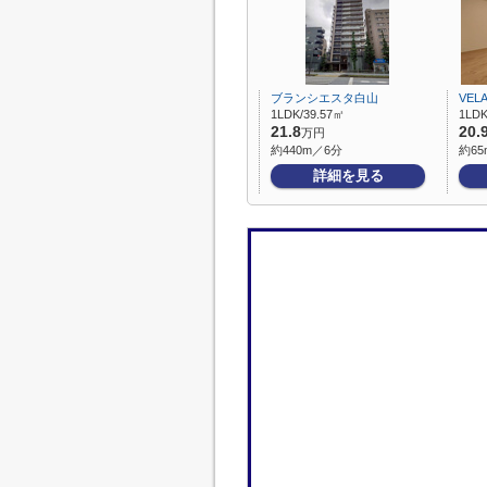
ブランシエスタ白山
VEL
1LDK/39.57㎡
1LDK
21.8
20.
万円
約440m／6分
約65
詳細を見る