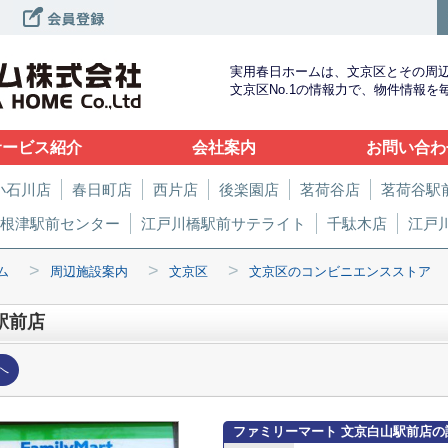
実用春日ホームは、文京区とその周
文京区No.1の情報力で、物件情報
サービス紹介
会社案内
お問い合わ
小石川店
春日町店
西片店
後楽園店
茗荷谷店
茗荷谷駅
根津駅前センター
江戸川橋駅前サテライト
千駄木店
江戸
>
>
>
ム
周辺施設案内
文京区
文京区のコンビニエンスストア
駅前店
へ
ファミリーマート 文京白山駅前店の