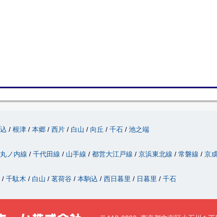
駒込
根津
本郷
西片
白山
向丘
千石
池之端
丸ノ内線
千代田線
山手線
都営大江戸線
京浜東北線
常磐線
京
津
千駄木
白山
茗荷谷
本駒込
西日暮里
日暮里
千石