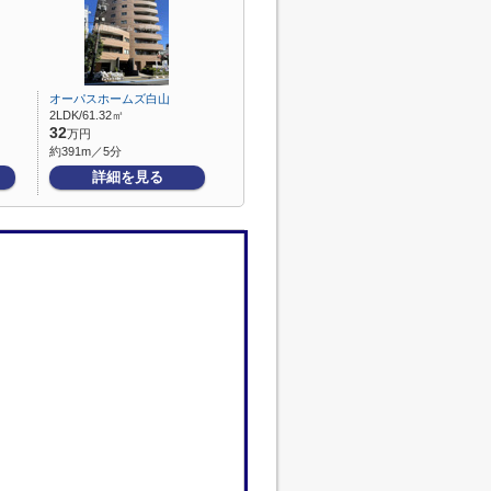
オーパスホームズ白山
2LDK/61.32㎡
32
万円
約391m／5分
詳細を見る