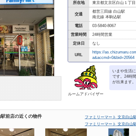
所在地
東京都文京区白山１丁目
都営三田線 白山駅
交通
南北線 本駒込駅
電話
03-5840-8067
営業時間
24時間営業
定休日
なし
https://as.chizumaru.c
URL
a&accmd=0&bid=20564
いまや生活に
です。24時
が出来ます。
ルームアドバイザー
山駅前店の近くの物件
ファミリーマート 文京白山
ファミリーマート 文京白山