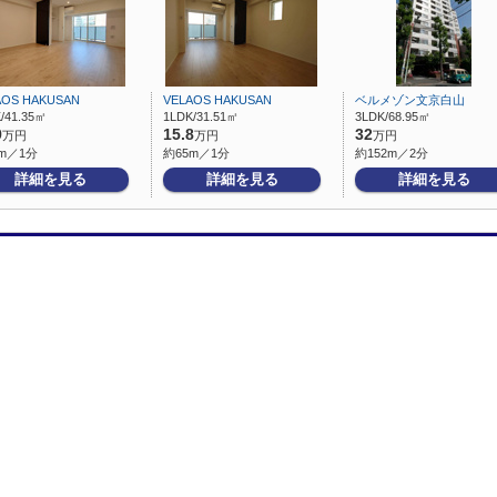
AOS HAKUSAN
VELAOS HAKUSAN
ベルメゾン文京白山
/41.35㎡
1LDK/31.51㎡
3LDK/68.95㎡
9
15.8
32
万円
万円
万円
m／1分
約65m／1分
約152m／2分
詳細を見る
詳細を見る
詳細を見る