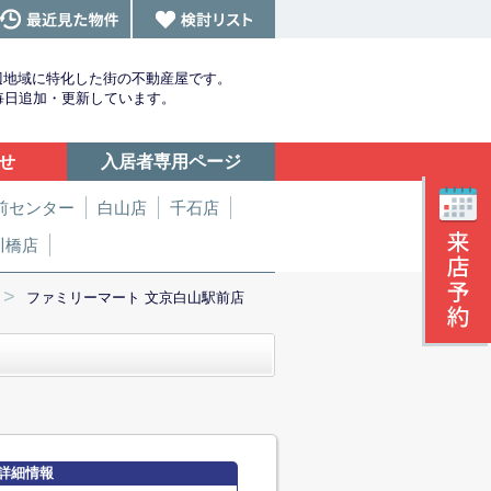
辺地域に特化した街の不動産屋です。
を毎日追加・更新しています。
せ
入居者専用ページ
前センター
白山店
千石店
川橋店
>
ファミリーマート 文京白山駅前店
詳細情報