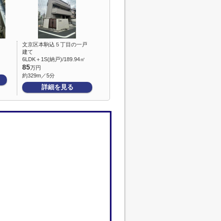
文京区本駒込５丁目の一戸
建て
6LDK＋1S(納戸)/189.94㎡
85
万円
約329m／5分
詳細を見る