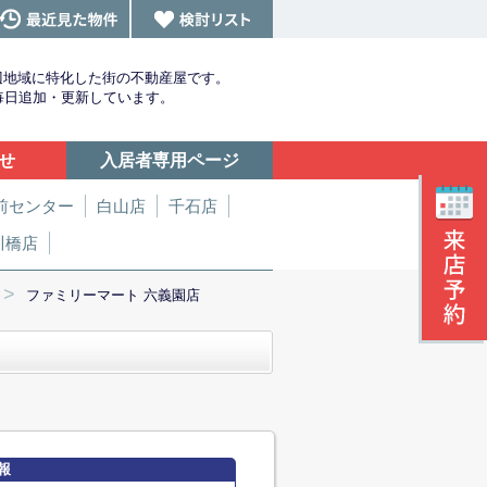
辺地域に特化した街の不動産屋です。
を毎日追加・更新しています。
せ
入居者専用ページ
前センター
白山店
千石店
川橋店
>
ファミリーマート 六義園店
報