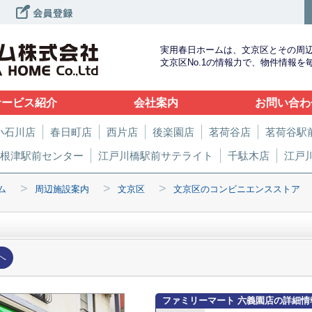
実用春日ホームは、文京区とその周
文京区No.1の情報力で、物件情報
サービス紹介
会社案内
お問い合わ
小石川店
春日町店
西片店
後楽園店
茗荷谷店
茗荷谷駅
根津駅前センター
江戸川橋駅前サテライト
千駄木店
江戸
>
>
>
ム
周辺施設案内
文京区
文京区のコンビニエンスストア
へ
ファミリーマート 六義園店の詳細情