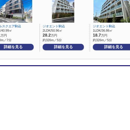
ルスクエア駒込
ジオエント駒込
ジオエント駒込
/40.99㎡
2LDK/50.96㎡
1LDK/36.86㎡
1
28.2
18.7
万円
万円
万円
0m／7分
約326m／5分
約326m／5分
詳細を見る
詳細を見る
詳細を見る