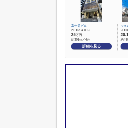
富士前ビル
ウェ
2LDK/94.00㎡
2LDK
25
20.
万円
約309m／4分
約49
詳細を見る