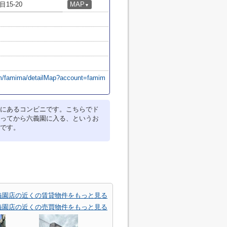
5-20
MAP
▼
om/famima/detailMap?account=famim
にあるコンビニです。こちらでド
ってから六義園に入る、というお
です。
義園店の近くの賃貸物件をもっと見る
義園店の近くの売買物件をもっと見る