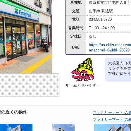
所在地
東京都文京区本駒込６丁目1
交通
山手線 駒込駅
電話
03-5981-6720
営業時間
7：00～24：00
定休日
なし
https://as.chizumaru.c
URL
a&accmd=0&bid=26620
六義園入口横
リンク等を買
客様が多そう
ルームアドバイザー
店の近くの物件
ファミリーマート 六
ファミリーマート 六