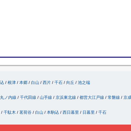
駒込
根津
本郷
白山
西片
千石
向丘
池之端
丸ノ内線
千代田線
山手線
京浜東北線
都営大江戸線
常磐線
京
津
千駄木
茗荷谷
白山
本駒込
西日暮里
日暮里
千石