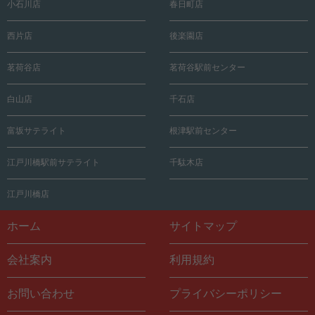
小石川店
春日町店
西片店
後楽園店
茗荷谷店
茗荷谷駅前センター
白山店
千石店
富坂サテライト
根津駅前センター
江戸川橋駅前サテライト
千駄木店
江戸川橋店
ホーム
サイトマップ
会社案内
利用規約
お問い合わせ
プライバシーポリシー