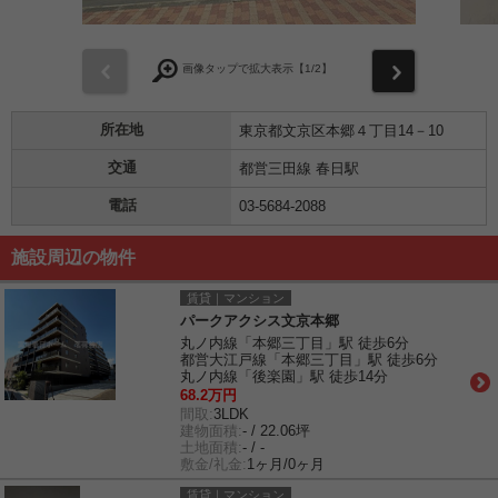
前
次
画像タップで拡大表示【
1
/2】
所在地
東京都文京区本郷４丁目14－10
交通
都営三田線 春日駅
電話
03-5684-2088
施設周辺の物件
賃貸｜マンション
パークアクシス文京本郷
丸ノ内線「本郷三丁目」駅 徒歩6分
都営大江戸線「本郷三丁目」駅 徒歩6分
丸ノ内線「後楽園」駅 徒歩14分
68.2万円
間取:
3LDK
建物面積:
- / 22.06坪
土地面積:
- / -
敷金/礼金:
1ヶ月/0ヶ月
賃貸｜マンション