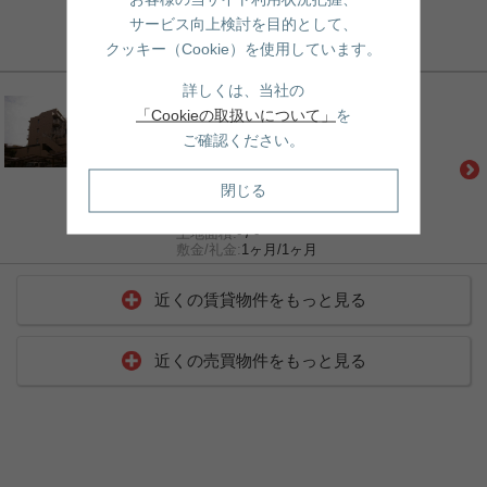
間取:
1R
サービス向上検討を目的として、
建物面積:
- / 6.13坪
土地面積:
- / -
クッキー（Cookie）を使用しています。
敷金/礼金:
0ヶ月/0ヶ月
賃貸｜マンション
詳しくは、当社の
チェスターハウス本郷
「Cookieの取扱いについて」
を
都営大江戸線「春日」駅 徒歩1分
ご確認ください。
丸ノ内線「後楽園」駅 徒歩4分
総武線「水道橋」駅 徒歩14分
9.6万円
閉じる
間取:
1K
建物面積:
- / 6.01坪
土地面積:
- / -
敷金/礼金:
1ヶ月/1ヶ月
近くの賃貸物件をもっと見る
近くの売買物件をもっと見る