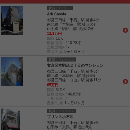
賃貸｜アパート
Ark Cassia
都営三田線「千石」駅 徒歩4分
南北線「本駒込」駅 徒歩8分
山手線「駒込」駅 徒歩12分
13.1万円
間取:
1DK
建物面積:
- / 10.78坪
土地面積:
- / -
敷金/礼金:
0ヶ月/1ヶ月
賃貸｜マンション
文京区本駒込２丁目のマンション
都営三田線「千石」駅 徒歩6分
南北線「本駒込」駅 徒歩8分
都営三田線「白山」駅 徒歩11分
65万円
間取:
3LDK
建物面積:
- / 46.83坪
土地面積:
- / -
敷金/礼金:
1ヶ月/1ヶ月
賃貸｜マンション
プリンス小石川
都営三田線「千石」駅 徒歩7分
山手線「巣鴨」駅 徒歩8分