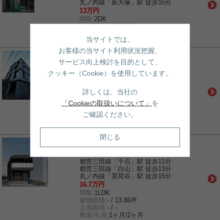
丸ノ内線「新大塚」駅 徒歩15分
13万円
間取:
2DK
建物面積:
- / 13.91坪
土地面積:
- / -
当サイトでは、
敷金/礼金:
1ヶ月/1ヶ月
お客様の当サイト利用状況把握、
賃貸｜アパート
サービス向上検討を目的として、
LEGALAND千石
クッキー（Cookie）を使用しています。
都営三田線「千石」駅 徒歩5分
都営三田線「白山」駅 徒歩10分
南北線「本駒込」駅 徒歩12分
詳しくは、当社の
17万円
「Cookieの取扱いについて」
を
間取:
1DK
建物面積:
- / 14.04坪
ご確認ください。
土地面積:
- / -
敷金/礼金:
0ヶ月/0ヶ月
閉じる
賃貸｜マンション
仮称 白山4丁目メゾン 北棟
都営三田線「千石」駅 徒歩11分
都営三田線「白山」駅 徒歩13分
丸ノ内線「茗荷谷」駅 徒歩15分
16.7万円
間取:
1LDK
建物面積:
- / 13.86坪
土地面積:
- / -
敷金/礼金:
1ヶ月/2ヶ月