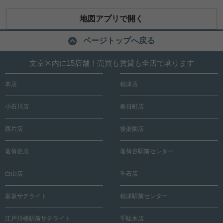
地図アプリで開く
ページトップへ戻る
文京区内に15店舗！売買も賃貸も全店で承ります
本店
根津店
小石川店
春日町店
西片店
後楽園店
茗荷谷店
茗荷谷駅前センター
白山店
千石店
富坂サテライト
根津駅前センター
江戸川橋駅前サテライト
千駄木店