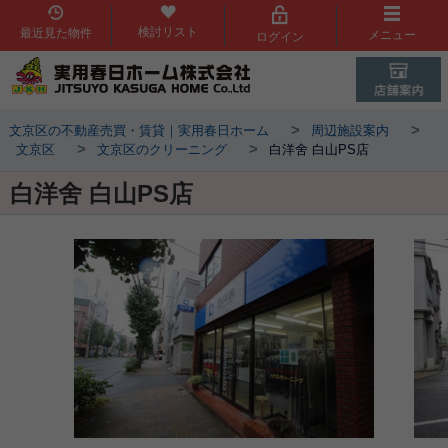
検討リスト
最近見た物件
メニュー
ログイン
>
>
文京区の不動産売買・賃貸｜実用春日ホーム
周辺施設案内
>
>
文京区
文京区のクリーニング
白洋舍 白山PS店
白洋舍 白山PS店