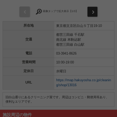
前
次
画像タップで拡大表示【
1
/3】
所在地
東京都文京区白山５丁目19-10
都営三田線 千石駅
交通
南北線 本駒込駅
都営三田線 白山駅
電話
03-3941-8626
営業時間
10:00-19:00
定休日
水曜日
https://map.hakuyosha.co.jp/cleanin
URL
g/shop/13016
旧白山通りにあるクリーニング屋です。周辺はコンビニ・郵便局等あり、
便利なエリアです。
施設周辺の物件