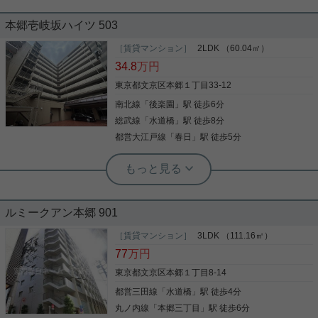
本郷壱岐坂ハイツ 503
［賃貸マンション］
2LDK （60.04㎡）
34.8
万円
東京都文京区本郷１丁目33-12
南北線
「
後楽園
」駅 徒歩6分
総武線
「
水道橋
」駅 徒歩8分
都営大江戸線
「
春日
」駅 徒歩5分
実用春日ホーム 茗荷谷店 堀田枝里
室内リフォーム済み☆南向き、
2LDK！
ルミークアン本郷 901
後楽園駅、春日駅徒歩6分☆2LDKのお部屋をご紹介
です！ 1982年築ですが、室内リフォーム済み☆ 浄
［賃貸マンション］
3LDK （111.16㎡）
水器、オートバスや全部屋エアコン設置済み等、 室
77
万円
内設備が充実したお部屋でございます！ 夜間オート
ロックあり、防犯カメラあり☆ セキュリティ面も安
東京都文京区本郷１丁目8-14
心してお過ごしいただけます！ お気軽にお問い合わ
都営三田線
「
水道橋
」駅 徒歩4分
写真(9)
せくださいませ！ ★お電話でのご相談もお気軽にど
うぞ★ 実用春日ホーム株式会社 茗荷谷店 TEL：
丸ノ内線
「
本郷三丁目
」駅 徒歩6分
詳細を見る