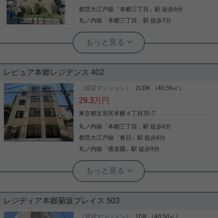
ュリティ面は、TVインターホン・オートロックなど
クス・クロゼットなど豊富なので、広々と空間を利
都営大江戸線
「
本郷三丁目
」駅 徒歩6分
充実しているので、防犯対策もばっちりです。室内
用することも可能です。宅配ボックスに荷物を預け
設備は浴室乾燥機・洗面所独立など豊富に揃ってお
られるので、配達時間に家で直接対応する必要はな
丸ノ内線
「
本郷三丁目
」駅 徒歩7分
写真(9)
り、過ごしやすいお部屋になっております。共用部
写真(9)
く外出中や仕事中に時間を気にする必要はありませ
には宅配ボックス・ゴミ出し24時間OKなどが揃っ
詳細を見る
実用春日ホーム 西片店 ルームアドバイザー
ん。セキュリティ面は、オートロック・TVインター
詳細を見る
ております。駅より徒歩6分で帰宅できる、快適な
ホンなど充実しているので、防犯対策もばっちりで
宅配ボックス 敷金礼金不要 防犯カメラ
環境が魅力的な物件です。ワクワク、ドキドキの新
す。丁寧かつ迅速に対応する事がモットーの当社な
年度内入居可 バルコニー
生活。まずは当社で文京区や丸ノ内線本郷三丁目付
ら、きっと満足していただけるお部屋探しが可能で
実用春日ホーム 春日町店 宮﨑由実
近のお部屋探しをしましょう。好みのお部屋がきっ
す。文京区や都営大江戸線春日付近のことならお任
レピュア本郷レジデンス 402
敷金、礼金ゼロ、インターネット使用
と見つかります(*^_^*)
せ下さい。
こだわりで選びたい方におすすめ。 文京区エリアで
料無料☆ 初期費用を抑えられます！
住まいをお探しなら「レジディア本郷菊坂プレイ
［賃貸マンション］
2LDK （40.56㎡）
ス」はいかがでしょうか。 日頃の生活に便利なライ
29.3
万円
フ本郷三丁目駅前店まで225mです。 セキュリティ
３駅４路線利用可能の好立地！ 通勤通学に大変便利
面は、TVインターホン・オートロックなど充実して
東京都文京区本郷４丁目35-7
な物件です☆ インターネット無料、浴室乾燥機、宅
いるので、防犯対策もばっちりです。 共用部には宅
配ボックスなど、 うれしい設備が揃っております！
丸ノ内線
「
本郷三丁目
」駅 徒歩6分
写真(9)
配ボックスが備え付けられているため、忙しくて在
入居日も相談可能です！ お気楽にお問い合わせくだ
宅時間が少なくても荷物を受け取れます。 当社は文
都営大江戸線
「
春日
」駅 徒歩6分
さい☆
詳細を見る
京区エリアや都営大江戸線本郷三丁目付近の情報が
丸ノ内線
「
後楽園
」駅 徒歩9分
写真(9)
豊富ですので、転勤、単身赴任などお引越しが決ま
った方はお気軽にお問い合せ下さい。
詳細を見る
実用春日ホーム 春日町店 宮﨑由実
敷金、礼金ゼロ、インターネット使用
料無料☆ 初期費用を抑えられます！
レジディア本郷菊坂プレイス 503
３駅４路線利用可能の好立地！ 通勤通学に大変便利
な物件です☆ インターネット無料、浴室乾燥機、宅
［賃貸マンション］
1DK （40.50㎡）