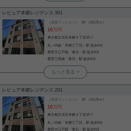
敷金礼金不要 照明付き
レピュア本郷レジデンス 301
丸ノ内線本郷三丁目駅周辺への引っ越しをお考えな
ら「レピュア本郷レジデンス 」。こだわりで選びた
［賃貸マンション］
1K （19.25㎡）
い方におすすめ。文京区エリアで住まいをお探しな
16
万円
ら「レピュア本郷レジデンス 」。室内設備はエアコ
ン・システムキッチン・照明付きなど充実した設備
東京都文京区本郷４丁目35-7
を備え付けています。リーズナブルな価格で敷金不
丸ノ内線
「
本郷三丁目
」駅 徒歩6分
写真(9)
要という魅力的な物件です。フローリング張りの物
件です。文京区での住まい探しを当社スタッフがサ
都営大江戸線
「
春日
」駅 徒歩6分
詳細を見る
ポートいたします。まずはご希望条件などをお申し
都営三田線
「
春日
」駅 徒歩6分
つけください。それを元にお客様に合ったお住まい
をご紹介いたします。
実用春日ホーム 西片店 ルームアドバイザー
洗髪洗面化粧台 敷地内ごみ置き場 シス
テムキッチン オートロック 温水洗浄便
座
レピュア本郷レジデンス 201
こだわりポイント満載のレピュア本郷レジデンス 。
家から259mのところに本郷五郵便局があります。
［賃貸マンション］
1K （19.25㎡）
予期していなかった荷物が届いた場合でも宅配ボッ
16
万円
クスがあるので日時を問わずいつでも利用すること
が可能です。収納はクロゼット・シューズWICなど
東京都文京区本郷４丁目35-7
豊富なので、衣類や履き物の整理がしやすく便利で
丸ノ内線
「
本郷三丁目
」駅 徒歩6分
写真(9)
す。室内設備は洗面化粧台・浴室乾燥機などが揃っ
ており、とても充実しています。マンションタイプ
都営大江戸線
「
春日
」駅 徒歩6分
詳細を見る