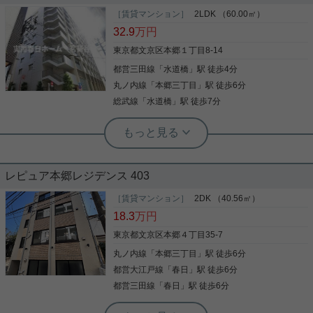
ご覧頂き有難う御座います。 楽器相談可能☆ 収納ス
ペースたっぷりの１LDK物件です！ お部屋はバス・
［賃貸マンション］
2LDK （60.00㎡）
トイレ別、浴室乾燥・温水洗浄便座を完備してお
32.9
万円
り、 室内洗濯置き場に独立洗面台。 ウォークインク
ローゼットにたっぷりの収納スペース♪ 24時間いつ
東京都文京区本郷１丁目8-14
でも宅配ボックス。 駐輪場有り。 オートロックに防
都営三田線
「
水道橋
」駅 徒歩4分
写真(9)
犯カメラでどなたでも安心してお住まい頂けま
す！！
丸ノ内線
「
本郷三丁目
」駅 徒歩6分
詳細を見る
総武線
「
水道橋
」駅 徒歩7分
実用春日ホーム 茗荷谷店 松下諒平
全居室洋室 シャワー 3沿線以上利用可
食器洗乾燥機 ダウンライト
レピュア本郷レジデンス 403
ぜひ一度見ていただきたい、「ルミークアン本郷」
です。セブンイレブン文京本郷１丁目店まで徒歩5
［賃貸マンション］
2DK （40.56㎡）
分と近場にコンビニがあるのもポイント。収納はク
18.3
万円
ロゼット・シューズボックスなど豊富なので、衣類
や履き物の整理がしやすく便利です。室内設備は洗
東京都文京区本郷４丁目35-7
面化粧台・浴室乾燥機・食器洗乾燥機など大変充実
丸ノ内線
「
本郷三丁目
」駅 徒歩6分
写真(9)
しております。素敵な生活はゆとりある間取りの
2LDK物件で。エレベーター付き物件です。文京区
都営大江戸線
「
春日
」駅 徒歩6分
詳細を見る
での住まい探しを当社スタッフがサポート致しま
都営三田線
「
春日
」駅 徒歩6分
す。まずはご希望条件などをお申しつけください。
それを元にお客様に合ったお住まいをご紹介いたし
実用春日ホーム 西片店 ルームアドバイザー