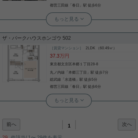
のお部屋です。新築の物件です。文京区エリアや丸
都営三田線
「
春日
」駅 徒歩6分
ノ内線本郷三丁目付近で、お気に入りのお部屋を探
しませんか。快適な暮らしが送れるように、素敵な
実用春日ホーム 西片店 ルームアドバイザー
お部屋をご紹介いたします。
シャワー システムキッチン オートロッ
ク 駅徒歩10分以内 フローリング
ザ・パークハウスホンゴウ 502
こだわりポイント満載のレピュア本郷レジデンス 。
徒歩3分の場所に文京区立本郷小学校があります。
［賃貸マンション］
2LDK （60.49㎡）
収納はクロゼット・シューズWICなど豊富なので、
37.3
万円
衣類や履き物の整理がしやすく便利です。留守中に
注文した商品が届くので、配送時間を気にせず注文
東京都文京区本郷１丁目28-8
ができる宅配ボックスがあります。室内設備は浴室
丸ノ内線
「
本郷三丁目
」駅 徒歩7分
写真(9)
乾燥機・洗面化粧台などが揃っており、とても充実
しています。こちらの物件はマンションです。賃貸
総武線
「
水道橋
」駅 徒歩5分
詳細を見る
住宅をお探しの方は、お気軽に当社へご連絡くださ
都営三田線
「
春日
」駅 徒歩6分
い。当社は、お客様のご希望に適した住まいのご紹
介をいたします。また、しっかりとサポートいたし
実用春日ホーム 本店 砂子-
ますのでご安心してお任せください。
駅徒歩５分 ２ＬＤＫ ペット相談可
能物件
前へ
次へ
人気マンション！ 誰もが羨むグレード。 ペット飼育
1
応相談（管理規約等遵守／小型犬・猫計２匹迄／敷
金１か月積増） 楽器演奏応相談（管理規約等遵守
29
件該当/
1
〜
29
件を表示