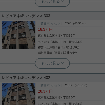
ます。
洗髪洗面化粧台 宅配ボックス 礼金不要
築2年以内 照明付き
レピュア本郷レジデンス 303
収納はクロゼット・シューズWICなどが備え付けら
れているので、衣類や日用品の収納に重宝します。
［賃貸マンション］
2DK （40.56㎡）
共用部には宅配ボックスを設置しているため、家で
18.3
万円
何時間も待機する必要がなくなります。室内設備は
浴室乾燥機・洗面化粧台など充実した設備を備え付
東京都文京区本郷４丁目35-7
けています。セキュリティ面は、オートロック・TV
丸ノ内線
「
本郷三丁目
」駅 徒歩6分
写真(9)
インターホンなどを備え付けているので安心して暮
らせます。こちらの物件でペットの飼育をご希望の
都営大江戸線
「
春日
」駅 徒歩6分
詳細を見る
際は、事前にご相談ください。明るい照明付きのお
都営三田線
「
春日
」駅 徒歩6分
部屋だと、快適に暮らすことができます。文京区エ
リアでの新生活をご検討の方に、素敵な暮らしを当
実用春日ホーム 西片店 ルームアドバイザー
社のスタッフが全力でサポートいたします。丸ノ内
洗髪洗面化粧台 宅配ボックス 礼金不要
線本郷三丁目付近の情報も満載です。
築2年以内 照明付き
レピュア本郷レジデンス 402
室内設備はエアコン・照明付き・システムキッチン
などが揃っているので、快適に過ごしやすいお部屋
［賃貸マンション］
2LDK （40.56㎡）
になります。2駅利用可能でアクセスの良いマンシ
28.3
万円
ョンです。汚れを落としやすい、フローリング張り
のマンションです。賃料17.3万円の物件です。使い
東京都文京区本郷４丁目35-7
勝手の良い敷地内ごみ置き場付。当社が勧める物件
丸ノ内線
「
本郷三丁目
」駅 徒歩6分
写真(9)