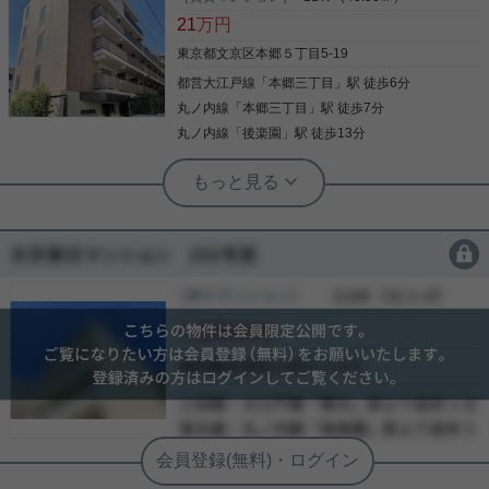
配ボックスなど、 うれしい設備が揃っております！
21
万円
入居日も相談可能です！ お気楽にお問い合わせくだ
さい☆
東京都文京区本郷５丁目5-19
都営大江戸線
「
本郷三丁目
」駅 徒歩6分
写真(9)
丸ノ内線
「
本郷三丁目
」駅 徒歩7分
詳細を見る
丸ノ内線
「
後楽園
」駅 徒歩13分
実用春日ホーム 茗荷谷店 堀田枝里
本郷三丁目駅最寄り☆約40㎡の1DK！
会員限定
会員限定
大江戸線本郷三丁目駅徒歩6分、1DKのお部屋をご
紹介です☆ 最上階、南東向き！ 菊坂に面しており、
［売りマンション］
会員限定
（
会員限定
）
閑静な住宅街に立地☆ 静かな環境で生活が可能で
会員限定
す！ 大通りに出れば、スーパーもあり便利な環境で
す！ 室内設備も充実しております！ お気軽にお問い
会員限定
合わせくださいませ！ ★お電話でのご相談もお気軽
-
写真(9)
にどうぞ★ 実用春日ホーム株式会社 茗荷谷店
-
TEL：03-6902-5021
詳細を見る
-