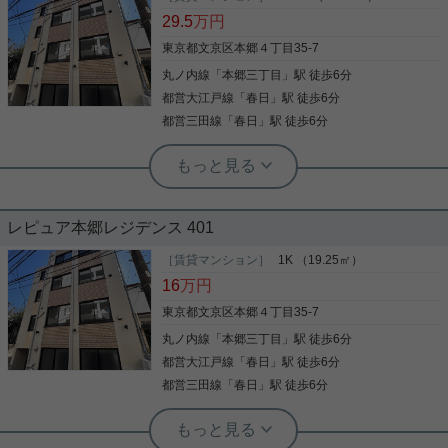
歩3分のところにあります。収納はクロゼット・シ
29.5
万円
ューズWICなどが備え付けられているので、衣類や
日用品の収納に重宝します。不在時でも荷物の受け
東京都文京区本郷４丁目35-7
取りができる、時間調整の手間が省ける宅配ボック
丸ノ内線
「
本郷三丁目
」駅 徒歩6分
写真(9)
スが付いております。室内設備は洗面化粧台・浴室
乾燥機など豊富に揃っており、過ごしやすいお部屋
都営大江戸線
「
春日
」駅 徒歩6分
詳細を見る
になっております。交通の便の良さは、住まい探し
都営三田線
「
春日
」駅 徒歩6分
の大事な決め手です。丸ノ内線本郷三丁目周辺のお
部屋探しなら、当社へお気軽にご相談ください。
実用春日ホーム 西片店 ルームアドバイザー
洗髪洗面化粧台 宅配ボックス 礼金不要
築2年以内 照明付き
レピュア本郷レジデンス 401
文京区真砂中央図書館がこちらの物件から175mで
す。本好きの方にオススメです。収納はクロゼッ
［賃貸マンション］
1K （19.25㎡）
ト・シューズWICなど豊富なので、広々と空間を利
16
万円
用することも可能です。不在時でも荷物の受け取り
ができる、時間調整の手間が省ける宅配ボックスが
東京都文京区本郷４丁目35-7
付いております。室内設備は洗面化粧台・浴室乾燥
丸ノ内線
「
本郷三丁目
」駅 徒歩6分
写真(9)
機など大変充実。セキュリティ面は、オートロッ
ク・TVインターホンなどを備え付けているので安心
都営大江戸線
「
春日
」駅 徒歩6分
詳細を見る
して暮らせます。こだわりを叶えられる新築物件で
都営三田線
「
春日
」駅 徒歩6分
す。物件を選ぶことは、単純なものではありませ
ん。住まいは人生を変えるかもしれない大事な要素
実用春日ホーム 西片店 ルームアドバイザー
なのです。納得の住まい選びを実現させましょう。
TVインターホン 温水洗浄便座 洗面台