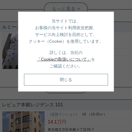
実用春日ホーム 茗荷谷店 堀田枝里
最上階の3LDK、ペット飼育、楽器相
談可能です！
当サイトでは、
ルミークアン本郷 702
お客様の当サイト利用状況把握、
本郷三丁目駅最寄りの未入居築1年の物件をご紹介
サービス向上検討を目的として、
です！ 本郷5丁目の閑静な住宅地☆ 最上階、角部
［賃貸マンション］
2LDK （60.00㎡）
クッキー（Cookie）を使用しています。
屋、3面採光のお部屋です。 3LDKの広さがあるた
32.9
万円
め、ご家族様におすすめです！ キッチンには食洗機
も備わっており、 他室内設備も充実したお部屋とな
東京都文京区本郷１丁目8-14
詳しくは、当社の
っております。 お気軽にお問い合わせくださいま
「Cookieの取扱いについて」
を
都営三田線
「
水道橋
」駅 徒歩4分
写真(9)
せ！ ★お電話でのご相談もお気軽にどうぞ★ 実用春
ご確認ください。
日ホーム株式会社 茗荷谷店 TEL：03-6902-5021
丸ノ内線
「
本郷三丁目
」駅 徒歩6分
詳細を見る
総武線
「
水道橋
」駅 徒歩7分
閉じる
実用春日ホーム 茗荷谷店 堀田枝里
室内リノベーション済み！南向き、
2LDK☆
レピュア本郷レジデンス 101
室内のリノベーションが完了！ 1998年築ですが、
室内は新しく生まれ変わり、 共用部エントランスも
［賃貸マンション］
1K （19.25㎡）
現在リノベーション中！ 室内設備としては、 浄水
14.1
万円
器、食洗機、浴室乾燥機が新しく追加されました！
ペット飼育可能！ 駐車場は応相談となっておりま
東京都文京区本郷４丁目35-7