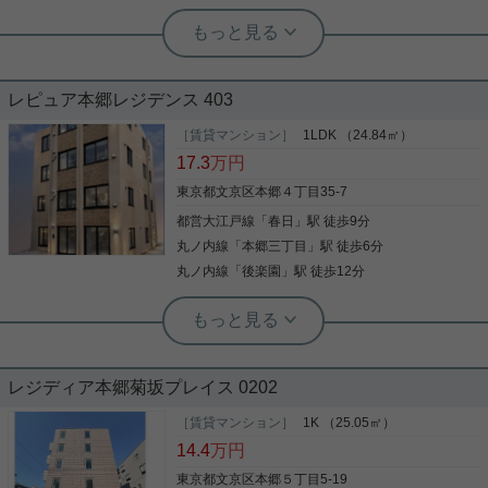
実用春日ホーム 茗荷谷店 松下諒平
敷地内ごみ置き場 エレベーター 暖房便
レピュア本郷レジデンス 403
座 即入居可 駐輪場
［賃貸マンション］
1LDK （24.84㎡）
「パークアクシス文京本郷」のここがイチオシ。こ
17.3
万円
だわりで選びたい方におすすめ。文京区エリアで住
まいをお探しなら「パークアクシス文京本郷」。収
東京都文京区本郷４丁目35-7
納はクロゼット・シューズボックス・全居室収納な
都営大江戸線
「
春日
」駅 徒歩9分
ど豊富なので、広々と空間を利用することも可能で
す。共用部にはゴミ出し24時間OK・宅配ボックス
丸ノ内線
「
本郷三丁目
」駅 徒歩6分
写真(9)
などが備わっておりとても充実しています。充実の
丸ノ内線
「
後楽園
」駅 徒歩12分
設備と綺麗な室内を兼ね備えた、令和7年築の物件
詳細を見る
です。文京区エリアにある賃貸情報のことなら、地
域に密着した当社へお任せ下さい。当社は、多種多
様な賃貸情報を取り扱っております。ご要望や不明
後楽園店（実用後楽園ホーム株式会社） 志熊威望
実用春日ホーム 茗荷谷店 松下諒平
な点などございましたら、お気軽にご連絡下さい。
☆収納◎☆宅配ボックス☆ゴミ出し24
シューズボックス エアコン 全居室フロ
時間OK☆
レジディア本郷菊坂プレイス 0202
ーリング クロゼット 温水洗浄便座
［賃貸マンション］
1K （25.05㎡）
この物件はバルコニー付きで、用途に合わせて使用
都営大江戸線春日駅周辺への引っ越しをお考えなら
14.4
万円
できます。空き家の物件です。住む人のことを考え
「レピュア本郷レジデンス」。こだわりポイント満
て作られた収納豊富なスペースが魅力的です。セキ
載のレピュア本郷レジデンス。収納はシューズボッ
東京都文京区本郷５丁目5-19