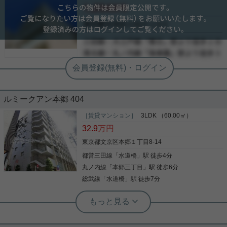
会員限定
-
-
-
ルミークアン本郷 404
［賃貸マンション］
3LDK （60.00㎡）
32.9
万円
東京都文京区本郷１丁目8-14
都営三田線
「
水道橋
」駅 徒歩4分
丸ノ内線
「
本郷三丁目
」駅 徒歩6分
総武線
「
水道橋
」駅 徒歩7分
実用春日ホーム 茗荷谷店 堀田枝里
室内リノベーション済み！南向き、
3LDK☆