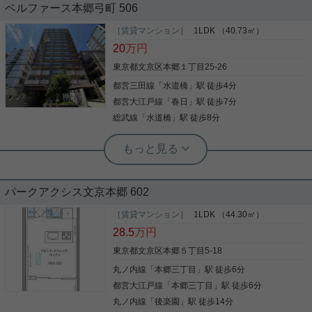
ベルファース本郷弓町 506
室内のリノベーションが完了！ 1998年築ですが、
室内は新しく生まれ変わり、 共用部エントランスも
［賃貸マンション］
1LDK （40.73㎡）
リノベーション済み！ 室内設備としては、 浄水器、
20
万円
食洗機、浴室乾燥機が新しく追加されました！ ペッ
ト飼育可能！ お気軽にお問い合わせくださいませ！
東京都文京区本郷１丁目25-26
★お電話でのご相談もお気軽にどうぞ★ 実用春日ホ
都営三田線
「
水道橋
」駅 徒歩4分
写真(9)
ーム株式会社 茗荷谷店 TEL：03-6902-5021
都営大江戸線
「
春日
」駅 徒歩7分
詳細を見る
総武線
「
水道橋
」駅 徒歩8分
実用春日ホーム 春日町店 宮﨑由実
閑静な住宅地 エレベーター2基 敷地内
ごみ置き場
パークアクシス文京本郷 602
敷地内ごみ置き場やエレベーター2基など、充実し
た設備。 バルコニーは広々としており、開放感のあ
［賃貸マンション］
1LDK （44.30㎡）
る空間です。 閑静な住宅街に位置し、落ち着いた住
28.5
万円
環境も魅力の一つです。 お気軽にお問い合わせくだ
さい。
東京都文京区本郷５丁目5-18
丸ノ内線
「
本郷三丁目
」駅 徒歩6分
写真(9)
都営大江戸線
「
本郷三丁目
」駅 徒歩6分
詳細を見る
丸ノ内線
「
後楽園
」駅 徒歩14分