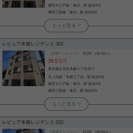
で、快適に暮らしませんか？数多くの物件の中で
も、快適に過ごせる物件をご紹介しております。ご
都営大江戸線
「
春日
」駅 徒歩6分
詳細を見る
要望や不明な点がございましたら、お気軽にご連絡
都営三田線
「
春日
」駅 徒歩6分
ください。
実用春日ホーム 西片店 ルームアドバイザー
駅徒歩10分以内 3沿線以上利用可 洗髪
洗面化粧台 浴槽 シューズWIC
レピュア本郷レジデンス 302
ローソン本郷一丁目春日通店まで徒歩6分と近場に
コンビニがあるのもポイント。室内設備はシステム
［賃貸マンション］
2LDK （40.56㎡）
キッチン・照明付き・エアコンなど充実した設備を
29.5
万円
備え付けています。リーズナブルな価格で敷金不要
という魅力的なマンションです。こちらは現在空家
東京都文京区本郷４丁目35-7
ですので、お早めのご案内・お引越しも可能です。
丸ノ内線
「
本郷三丁目
」駅 徒歩6分
写真(9)
家族での生活にもぴったりな2LDKで落ち着いた生
活。当社スタッフの豊富な経験から、住まい探しに
都営大江戸線
「
春日
」駅 徒歩6分
詳細を見る
関するお問い合わせを受け付けております。お客様
都営三田線
「
春日
」駅 徒歩6分
のニーズにお応えできるよう努めて参りますので、
まずはお気軽にご連絡ください。
実用春日ホーム 西片店 ルームアドバイザー
駅徒歩10分以内 3沿線以上利用可 洗髪
洗面化粧台 浴槽 シューズWIC
レピュア本郷レジデンス 202
「レピュア本郷レジデンス 」のここがイチオシ。フ
ァミリー向けのポイント、文京区立本郷小学校が徒
［賃貸マンション］
2LDK （40.56㎡）