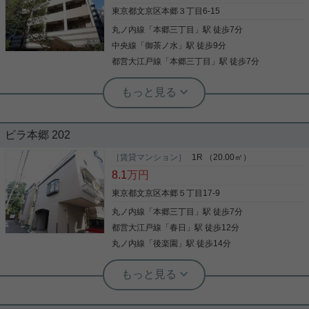
ださい♪
東京都文京区本郷３丁目6-15
丸ノ内線
「
本郷三丁目
」駅 徒歩7分
写真(9)
中央線
「
御茶ノ水
」駅 徒歩9分
詳細を見る
都営大江戸線
「
本郷三丁目
」駅 徒歩7分
実用春日ホーム 茗荷谷店 堀田枝里
分譲賃貸マンション☆最上階、3方向角
部屋！
ビラ本郷 202
本郷三丁目駅最寄りの、分譲賃貸マンション一室を
ご紹介☆ 最上階、3方向角部屋☆南・西・北側の3面
［賃貸マンション］
1R （20.00㎡）
バルコニー！ 浴室、洗面所に窓があるのも嬉しいポ
8.1
万円
イントです！ また、1フロア2住戸です！ LDKは
15.5帖と広々しており、洋室も6帖☆ 室内設備も充
東京都文京区本郷５丁目17-9
実しているお部屋です！ お気軽にお問い合わせくだ
丸ノ内線
「
本郷三丁目
」駅 徒歩7分
写真(9)
さいませ！ ★お電話でのご相談もお気軽にどうぞ★
実用春日ホーム株式会社 茗荷谷店 TEL：03-6902-
都営大江戸線
「
春日
」駅 徒歩12分
詳細を見る
5021
丸ノ内線
「
後楽園
」駅 徒歩14分
実用春日ホーム 本店 スタッフ島倉
閑静な住宅街☆1Ｒ☆