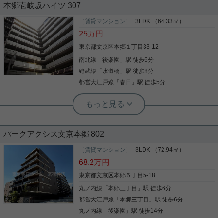
本郷壱岐坂ハイツ 307
こだわりポイント満載のビラ本郷。お使いいただけ
る駅は2駅あり、行き先に応じて使い分けができま
［賃貸マンション］
3LDK （64.33㎡）
す。南向きのマンションです。現在空家となってお
25
万円
りますので、お早めのご入居が可能。快適な暮らし
がしたいとお考えの方に、ぜひご紹介したい街があ
東京都文京区本郷１丁目33-12
ります。それは文京区エリアです。住環境が整って
南北線
「
後楽園
」駅 徒歩6分
写真(9)
いるので、不便さをあまり感じない生活が可能で
す。ぜひお気軽にご連絡ください(#^^#)
総武線
「
水道橋
」駅 徒歩8分
詳細を見る
都営大江戸線
「
春日
」駅 徒歩5分
実用春日ホーム 茗荷谷店 堀田枝里
後楽園駅最寄り☆ファミリータイプ、
3LDK！
パークアクシス文京本郷 802
後楽園駅徒歩6分☆ ファミリータイプの3LDKのお部
屋をご紹介です！ 広々13.7帖のLDK☆ L字キッチン
［賃貸マンション］
3LDK （72.94㎡）
で調理スペースが広々！ オートロックあり、防犯カ
68.2
万円
メラあり☆ セキュリティ面も安心してお過ごしいた
だけます！ お気軽にお問い合わせくださいませ！ ★
東京都文京区本郷５丁目5-18
お電話でのご相談もお気軽にどうぞ★ 実用春日ホー
丸ノ内線
「
本郷三丁目
」駅 徒歩6分
写真(9)
ム株式会社 茗荷谷店 TEL：03-6902-5021
都営大江戸線
「
本郷三丁目
」駅 徒歩6分
詳細を見る
丸ノ内線
「
後楽園
」駅 徒歩14分