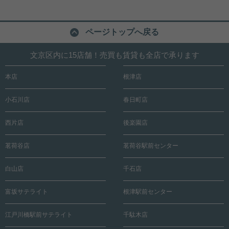
ページトップへ戻る
文京区内に15店舗！売買も賃貸も全店で承ります
本店
根津店
小石川店
春日町店
西片店
後楽園店
茗荷谷店
茗荷谷駅前センター
白山店
千石店
富坂サテライト
根津駅前センター
江戸川橋駅前サテライト
千駄木店