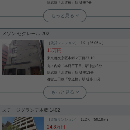
03-6902-5021
総武線
「
水道橋
」駅 徒歩7分
実用春日ホーム 茗荷谷店 堀田枝里
最上階3LDK！L字ルーフバルコニーで
開放感あり！
メゾン セクレール 202
水道橋駅徒歩4分の3LDKのお部屋をご紹介です！ 築
年数は古いですが、 2025年6月に室内リノベーショ
［賃貸マンション］
1K （26.05㎡）
ン済み！ 室内設備としては、 浄水器、食洗機、浴室
11
万円
乾燥機が新設されました！ L字ルーフバルコニーは
最上階ということもあり、開放感あり！ LDK、洋室
東京都文京区本郷２丁目37-10
も開放感があります！ ペット飼育可能！ 駐車場は応
丸ノ内線
「
本郷三丁目
」駅 徒歩3分
写真(9)
相談となっております。 お気軽にお問い合わせくだ
さいませ！ ★お電話でのご相談もお気軽にどうぞ★
総武線
「
水道橋
」駅 徒歩13分
詳細を見る
実用春日ホーム株式会社 茗荷谷店 TEL：03-6902-
都営三田線
「
水道橋
」駅 徒歩11分
5021
実用春日ホーム 茗荷谷駅前センター 齊藤敏孝
駅徒歩10分以内 3沿線以上利用可 駅徒
歩5分以内 バストイレ別 オートロック
ステージグランデ本郷 1402
この度は、当物件をご覧いただきありがとうござい
ます！ ☆人気の角部屋、２面採光、２階以上 ☆本郷
［賃貸マンション］
1LDK （50.18㎡）
三丁目駅まで徒歩３分 ☆火災警報器など設置済みで
24.8
万円
安心 ぜひお勧めしたい物件です！お気軽にご連絡く