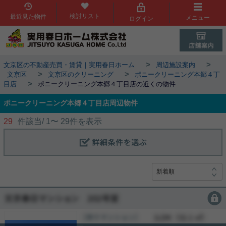
検討リスト
最近見た物件
メニュー
ログイン
>
>
文京区の不動産売買・賃貸｜実用春日ホーム
周辺施設案内
>
>
文京区
文京区のクリーニング
ポニークリーニング本郷４丁
>
目店
ポニークリーニング本郷４丁目店の近くの物件
ポニークリーニング本郷４丁目店周辺物件
29
件該当/
1
〜
29
件を表示
会員限定
［賃貸マンション］
会員限定
（
会員限定
）
会員限定