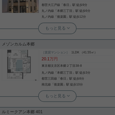
す。 お気軽にお問い合わせくださいませ！ ★お電話
都営大江戸線
「
春日
」駅 徒歩9分
写真(9)
でのご相談もお気軽にどうぞ★ 実用春日ホーム株式
会社 茗荷谷店 TEL：03-6902-5021
丸ノ内線
「
本郷三丁目
」駅 徒歩6分
詳細を見る
丸ノ内線
「
後楽園
」駅 徒歩12分
実用春日ホーム 茗荷谷店 松下諒平
システムキッチン ネット使用料不要 敷
地内ごみ置き場 礼金不要 洗面所独立
メゾンカルム本郷
ぜひ一度見ていただきたい、「レピュア本郷レジデ
ンス」です。文京区立台町第二児童遊園まで215m
［賃貸マンション］
1LDK （41.55㎡）
です。セキュリティ面は、オートロック・TVインタ
20.1
万円
ーホンなどを備え付けているので安心して暮らせま
す。宅配ボックスは時間を問わず荷物を受け取るこ
東京都文京区本郷２丁目38-8
とができるので、自宅に不在でも再配達依頼をする
丸ノ内線
「
本郷三丁目
」駅 徒歩3分
写真(9)
必要がなくなります。収納はシューズボックス・ク
ロゼットなど豊富なので、広々と空間を利用するこ
都営三田線
「
春日
」駅 徒歩8分
詳細を見る
とも可能です。2駅利用可能でアクセスの良いマン
南北線
「
後楽園
」駅 徒歩10分
ションです。ワクワク、ドキドキの新生活。まずは
当社で文京区や都営大江戸線春日付近のお部屋探し
実用春日ホーム 春日町店 宮崎伊織
をしましょう。好みのお部屋がきっと見つかりま
楽器相談可能☆ 設備充実の１LDK物
す。
件！！
ルミークアン本郷 401