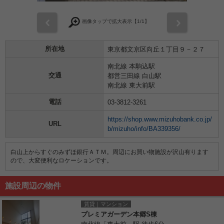
前
次
画像タップで拡大表示【
1
/1】
所在地
東京都文京区向丘１丁目９－２７
南北線 本駒込駅
交通
都営三田線 白山駅
南北線 東大前駅
電話
03-3812-3261
https://shop.www.mizuhobank.co.jp/
URL
b/mizuho/info/BA339356/
白山上からすぐのみずほ銀行ＡＴＭ。周辺にお買い物施設が沢山有ります
ので、大変便利なロケーションです。
施設周辺の物件
賃貸｜マンション
プレミアガーデン本郷S棟