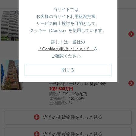
土地面積:
- / -
敷金/礼金:
1ヶ月/1ヶ月
当サイトでは、
売買｜中古マンション
お客様の当サイト利用状況把握、
ライオンズガーデンヒルズ白山
サービス向上検討を目的として、
都営三田線「白山」駅 徒歩1分
南北線「本駒込」駅 徒歩6分
クッキー（Cookie）を使用しています。
南北線「東大前」駅 徒歩9分
1億4,800万円
詳しくは、当社の
間取:
3LDK
「Cookieの取扱いについて」
を
建物面積:
- / 22.74坪
土地面積:
- / -
ご確認ください。
売買｜中古マンション
ルミネ本駒込
閉じる
南北線「本駒込」駅 徒歩1分
都営三田線「白山」駅 徒歩4分
千代田線「千駄木」駅 徒歩14分
1億2,800万円
間取:
2LDK＋1S(納戸)
建物面積:
- / 23.66坪
土地面積:
- / -
近くの賃貸物件をもっと見る
近くの売買物件をもっと見る