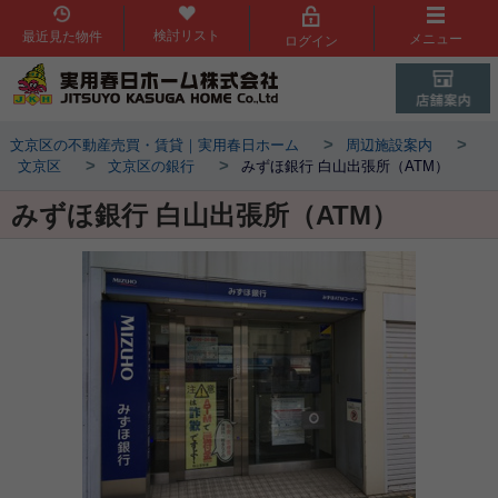
検討リスト
最近見た物件
メニュー
ログイン
>
>
文京区の不動産売買・賃貸｜実用春日ホーム
周辺施設案内
>
>
文京区
文京区の銀行
みずほ銀行 白山出張所（ATM）
みずほ銀行 白山出張所（ATM）