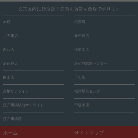
文京区内に15店舗！売買も賃貸も全店で承ります
本店
根津店
小石川店
春日町店
西片店
後楽園店
茗荷谷店
茗荷谷駅前センター
白山店
千石店
富坂サテライト
根津駅前センター
江戸川橋駅前サテライト
千駄木店
江戸川橋店
ホーム
サイトマップ