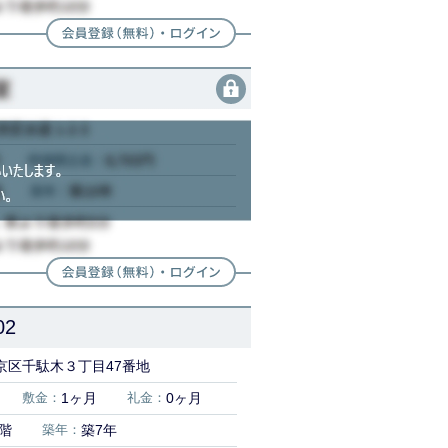
2
京区千駄木３丁目47番地
敷金：
1ヶ月
礼金：
0ヶ月
5階
築年：
築7年