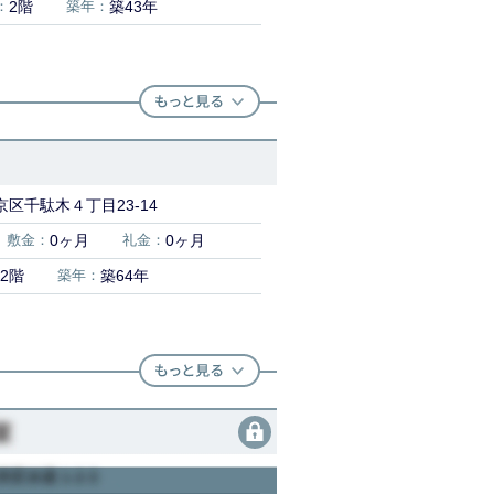
：
2階
築年：
築43年
区千駄木４丁目23-14
敷金：
0ヶ月
礼金：
0ヶ月
2階
築年：
築64年