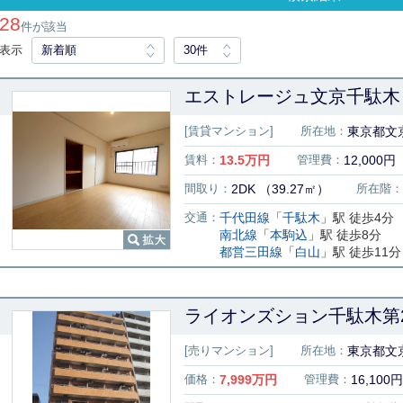
28
件が該当
表示
新着順
30件
エストレージュ文京千駄木 
[賃貸マンション]
所在地：
東京都文京
賃料：
13.5
万円
管理費：
12,000円
間取り：
2DK （39.27㎡）
所在階：
交通：
千代田線
「
千駄木
」駅 徒歩4分
南北線
「
本駒込
」駅 徒歩8分
都営三田線
「
白山
」駅 徒歩11分
ライオンズション千駄木第2 
[売りマンション]
所在地：
東京都文京
価格：
7,999
万円
管理費：
16,100円