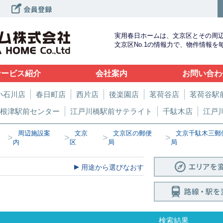
実用春日ホームは、文京区とその周
文京区No.1の情報力で、物件情報
サービス紹介
会社案内
お問い合わ
小石川店
春日町店
西片店
後楽園店
茗荷谷店
茗荷谷駅
根津駅前センター
江戸川橋駅前サテライト
千駄木店
江戸
周辺施設案
文京
文京区の郵便
文京千駄木三郵
>
>
>
>
内
区
局
局
用途から選びなおす
検索結果