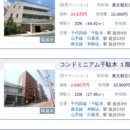
[賃貸マンション]
所在地：
東京都文京
賃料：
23.6
万円
管理費：
15,000円
間取り：
2DK （44.82㎡）
所在階：
交通：
千代田線
「
千駄木
」駅 徒歩4分
山手線
「
日暮里
」駅 徒歩13分
南北線
「
本駒込
」駅 徒歩15分
コンドミニアム千駄木 １
[売りマンション]
所在地：
東京都文京
価格：
2,680
万円
管理費：
10,900円
間取り：
1DK （27.85㎡）
所在階：
交通：
千代田線
「
千駄木
」駅 徒歩3分
南北線
「
本駒込
」駅 徒歩13分
山手線
「
日暮里
」駅 徒歩15分