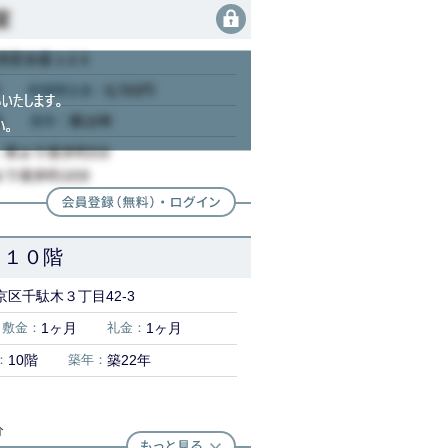
 １０階
区千駄木３丁目42-3
敷金：
1ヶ月
礼金：
1ヶ月
：
10階
築年：
築22年
分