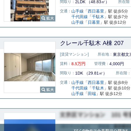
間取り：
2LDK （48.83㎡）
所在階
交通：
山手線
「
西日暮里
」駅 徒歩5分
千代田線
「
千駄木
」駅 徒歩7分
山手線
「
日暮里
」駅 徒歩12分
クレール千駄木 A棟 207
[賃貸マンション]
所在地：
東京都文京
賃料：
8.5
万円
管理費：
4,000円
間取り：
1DK （29.81㎡）
所在階：
交通：
山手線
「
西日暮里
」駅 徒歩8分
千代田線
「
千駄木
」駅 徒歩10分
山手線
「
田端
」駅 徒歩12分