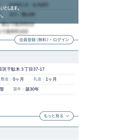
区千駄木３丁目37-17
敷金：
0ヶ月
礼金：
1ヶ月
3階
築年：
築30年