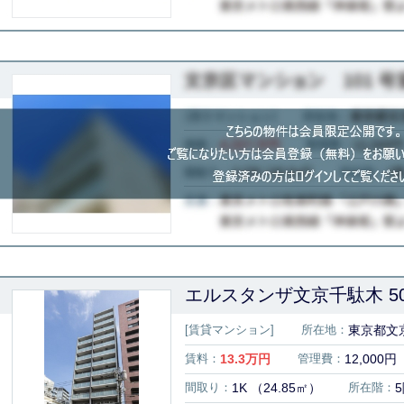
エルスタンザ文京千駄木 50
[賃貸マンション]
所在地：
東京都文
賃料：
13.3
万円
管理費：
12,000円
間取り：
1K （24.85㎡）
所在階：