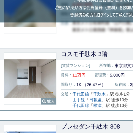
コスモ千駄木 3階
[賃貸マンション]
所在地：
東京都文京
賃料：
11
万円
管理費：
5,000円
間取り：
1K （26.47㎡）
所在階：
交通：
千代田線
「
千駄木
」駅 徒歩1分
山手線
「
日暮里
」駅 徒歩10分
千代田線
「
根津
」駅 徒歩13分
プレセダン千駄木 308