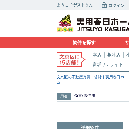
ようこそ
ゲスト
さん
物件を探す
本店
根津店
富坂サテライト
文京区の不動産売買・賃貸｜実用春日ホー
ム
売買/居住用
用途