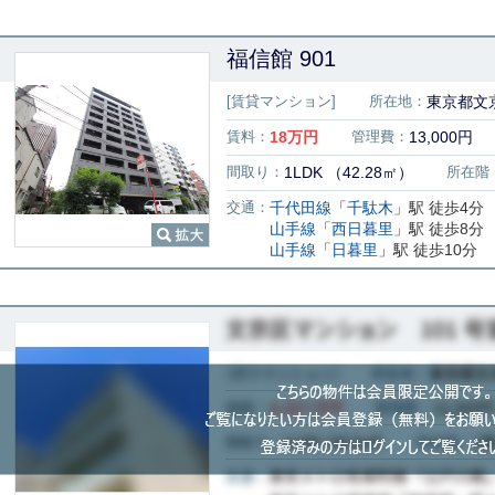
福信館 901
[賃貸マンション]
所在地：
東京都文京
賃料：
18
万円
管理費：
13,000円
間取り：
1LDK （42.28㎡）
所在階
交通：
千代田線
「
千駄木
」駅 徒歩4分
山手線
「
西日暮里
」駅 徒歩8分
山手線
「
日暮里
」駅 徒歩10分