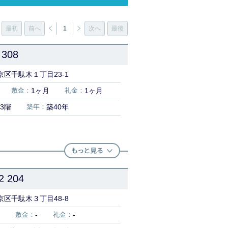
最初
前へ
1
次へ
最後
308
区千駄木１丁目23-1
敷金：
1ヶ月
礼金：
1ヶ月
3階
築年：
築40年
204
区千駄木３丁目48-8
敷金：
-
礼金：
-