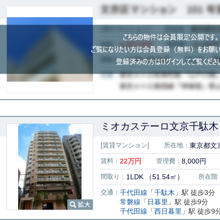
ミオカステーロ文京千駄木
[賃貸マンション]
所在地：
東京都文京
賃料：
22
万円
管理費：
8,000円
間取り：
1LDK （51.54㎡）
所在階
交通：
千代田線
「
千駄木
」駅 徒歩3分
常磐線
「
日暮里
」駅 徒歩9分
千代田線
「
西日暮里
」駅 徒歩9