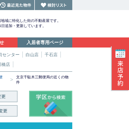
辺地域に特化した街の不動産屋です。
を毎日追加・更新しています。
せ
入居者専用ページ
前センター
白山店
千石店
川橋店
便
文京千駄木三郵便局の近くの物
>
件