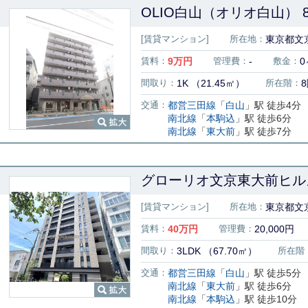
OLIO白山（オリオ白山） 8
[賃貸マンション]
所在地：
東京都文京
賃料：
9
万円
管理費：
-
敷金：
0
間取り：
1K （21.45㎡）
所在階：
交通：
都営三田線
「
白山
」駅 徒歩4分
南北線
「
本駒込
」駅 徒歩6分
南北線
「
東大前
」駅 徒歩7分
グローリオ文京東大前ヒルズ
[賃貸マンション]
所在地：
東京都文京
賃料：
40
万円
管理費：
20,000円
間取り：
3LDK （67.70㎡）
所在階
交通：
都営三田線
「
白山
」駅 徒歩5分
南北線
「
東大前
」駅 徒歩6分
南北線
「
本駒込
」駅 徒歩10分