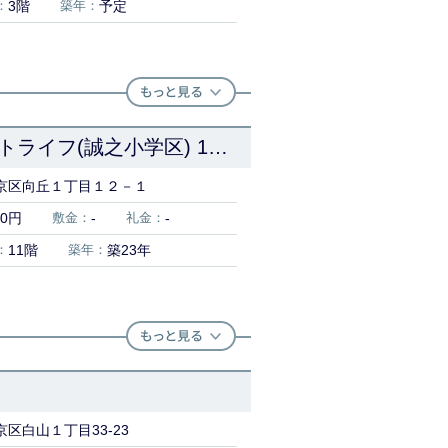
：
3階
築年：
予定
サンウッド文京東大前エストライフ(誠之小学区) 11階部分
京区向丘１丁目１２－１
00円
敷金：
-
礼金：
-
：
11階
築年：
築23年
区白山１丁目33-23