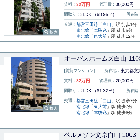
賃料：
32
万円
管理費：
30,000円
間取り：
3LDK （68.95㎡）
所在階
交通：
都営三田線
「
白山
」駅 徒歩1分
南北線
「
本駒込
」駅 徒歩5分
南北線
「
東大前
」駅 徒歩12分
オーパスホームズ白山 110
[賃貸マンション]
所在地：
東京都文京
賃料：
32
万円
管理費：
20,000円
間取り：
2LDK （61.32㎡）
所在階
交通：
都営三田線
「
白山
」駅 徒歩7分
南北線
「
東大前
」駅 徒歩7分
南北線
「
本駒込
」駅 徒歩9分
ベルメゾン文京白山 1003