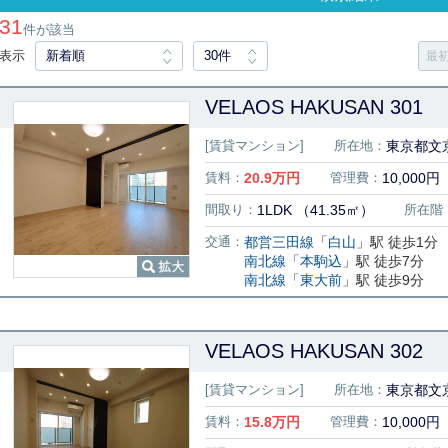
31
件が該当
表示
新着順
30件
最
VELAOS HAKUSAN 301
[賃貸マンション]
所在地：
東京都文京
賃料：
20.9
万円
管理費：
10,000円
間取り：
1LDK （41.35㎡）
所在階
交通：
都営三田線
「
白山
」駅 徒歩1分
南北線
「
本駒込
」駅 徒歩7分
南北線
「
東大前
」駅 徒歩9分
VELAOS HAKUSAN 302
[賃貸マンション]
所在地：
東京都文京
賃料：
15.8
万円
管理費：
10,000円