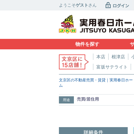
ようこそ
ゲスト
さん
物件を探す
本店
根津店
富坂サテライト
文京区の不動産売買・賃貸｜実用春日ホー
ム
売買/居住用
用途