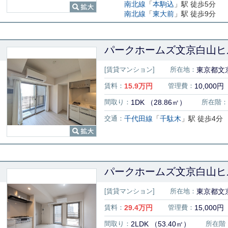
南北線
「
本駒込
」駅 徒歩5分
南北線
「
東大前
」駅 徒歩9分
パークホームズ文京白山ヒル
[賃貸マンション]
所在地：
東京都文京
賃料：
15.9
万円
管理費：
10,000円
間取り：
1DK （28.86㎡）
所在階：
交通：
千代田線
「
千駄木
」駅 徒歩4分
パークホームズ文京白山ヒル
[賃貸マンション]
所在地：
東京都文京
賃料：
29.4
万円
管理費：
15,000円
間取り：
2LDK （53.40㎡）
所在階