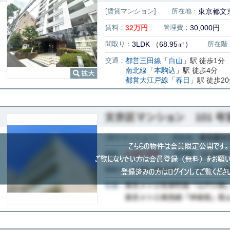
[賃貸マンション]
所在地：
東京都文京
賃料：
32
万円
管理費：
30,000円
間取り：
3LDK （68.95㎡）
所在階
交通：
都営三田線
「
白山
」駅 徒歩1分
南北線
「
本駒込
」駅 徒歩4分
都営大江戸線
「
春日
」駅 徒歩2