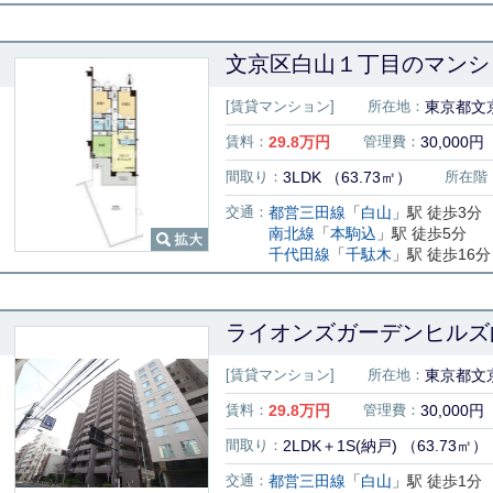
文京区白山１丁目のマンショ
[賃貸マンション]
所在地：
東京都文
賃料：
29.8
万円
管理費：
30,000円
間取り：
3LDK （63.73㎡）
所在階
交通：
都営三田線
「
白山
」駅 徒歩3分
南北線
「
本駒込
」駅 徒歩5分
千代田線
「
千駄木
」駅 徒歩16分
ライオンズガーデンヒルズ
[賃貸マンション]
所在地：
東京都文京
賃料：
29.8
万円
管理費：
30,000円
間取り：
2LDK＋1S(納戸) （63.73㎡）
交通：
都営三田線
「
白山
」駅 徒歩1分