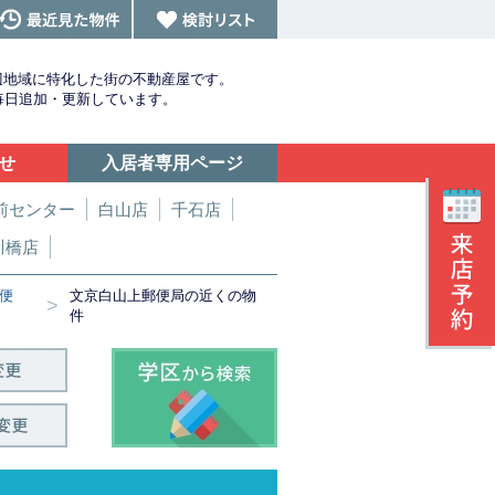
辺地域に特化した街の不動産屋です。
を毎日追加・更新しています。
せ
入居者専用ページ
前センター
白山店
千石店
川橋店
便
文京白山上郵便局の近くの物
>
件