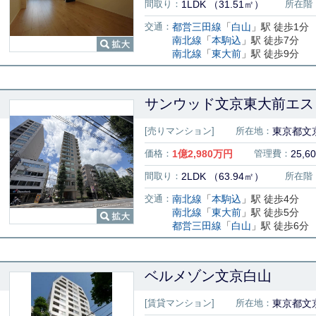
間取り：
1LDK （31.51㎡）
所在階
交通：
都営三田線
「
白山
」駅 徒歩1分
南北線
「
本駒込
」駅 徒歩7分
南北線
「
東大前
」駅 徒歩9分
[売りマンション]
所在地：
東京都文
価格：
1
億
2,980
万円
管理費：
25,6
間取り：
2LDK （63.94㎡）
所在階
交通：
南北線
「
本駒込
」駅 徒歩4分
南北線
「
東大前
」駅 徒歩5分
都営三田線
「
白山
」駅 徒歩6分
ベルメゾン文京白山
[賃貸マンション]
所在地：
東京都文京