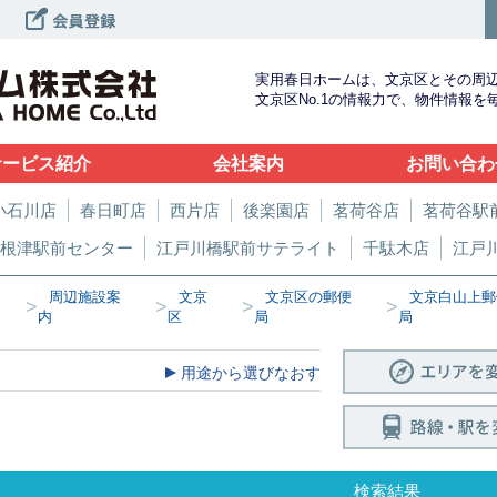
実用春日ホームは、文京区とその周
文京区No.1の情報力で、物件情報
サービス紹介
会社案内
お問い合わ
小石川店
春日町店
西片店
後楽園店
茗荷谷店
茗荷谷駅
根津駅前センター
江戸川橋駅前サテライト
千駄木店
江戸
周辺施設案
文京
文京区の郵便
文京白山上郵
>
>
>
>
内
区
局
局
用途から選びなおす
検索結果