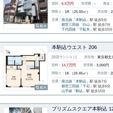
賃料：
6.5
万円
管理費：
-
敷金：
間取り：
1R （25.00㎡）
所在階：
交通：
南北線
「
本駒込
」駅 徒歩5分
都営三田線
「
白山
」駅 徒歩7分
千代田線
「
千駄木
」駅 徒歩10分
本駒込ウエスト 206
[賃貸マンション]
所在地：
東京都文京
賃料：
14.7
万円
管理費：
3,000円
間取り：
1K （26.46㎡）
所在階：
交通：
南北線
「
本駒込
」駅 徒歩7分
都営三田線
「
千石
」駅 徒歩6分
山手線
「
駒込
」駅 徒歩15分
プリズムスクエア本駒込 12