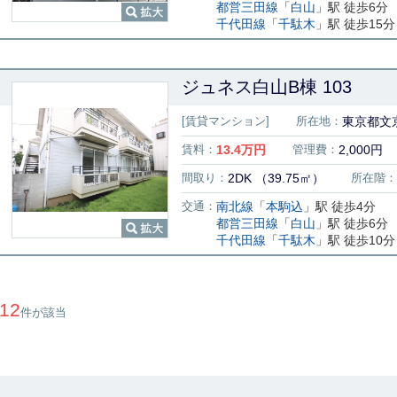
都営三田線
「
白山
」駅 徒歩6分
千代田線
「
千駄木
」駅 徒歩15分
ジュネス白山B棟 103
[賃貸マンション]
所在地：
東京都文京
賃料：
13.4
万円
管理費：
2,000円
間取り：
2DK （39.75㎡）
所在階：
交通：
南北線
「
本駒込
」駅 徒歩4分
都営三田線
「
白山
」駅 徒歩6分
千代田線
「
千駄木
」駅 徒歩10分
12
件が該当