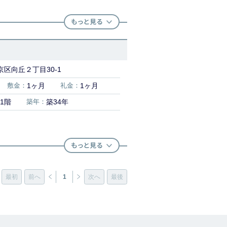
区向丘２丁目30-1
敷金：
1ヶ月
礼金：
1ヶ月
1階
築年：
築34年
最初
前へ
1
次へ
最後