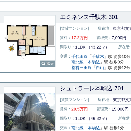
エミネンス千駄木 301
[賃貸マンション]
所在地：
東京都文京
賃料：
17.2
万円
管理費：
7,000円
間取り：
1LDK （43.22㎡）
所在階
交通：
千代田線
「
千駄木
」駅 徒歩10分
南北線
「
本駒込
」駅 徒歩9分
都営三田線
「
白山
」駅 徒歩12分
シュトラーレ本駒込 701
[賃貸マンション]
所在地：
東京都文
賃料：
20.5
万円
管理費：
15,000円
間取り：
1LDK （46.32㎡）
所在階
交通：
南北線
「
本駒込
」駅 徒歩1分