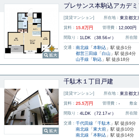
プレサンス本駒込アカデミア 
[賃貸マンション]
所在地：
東京都文京
賃料：
15.8
万円
管理費：
12,000円
間取り：
1LDK （38.56㎡）
所在階
交通：
南北線
「
本駒込
」駅 徒歩1分
都営三田線
「
白山
」駅 徒歩4分
山手線
「
駒込
」駅 徒歩18分
千駄木１丁目戸建
[賃貸マンション]
所在地：
東京都文
賃料：
25.5
万円
管理費：
-
敷金
間取り：
4LDK （72.17㎡）
所在階
交通：
千代田線
「
千駄木
」駅 徒歩9分
南北線
「
東大前
」駅 徒歩10分
南北線
「
本駒込
」駅 徒歩14分