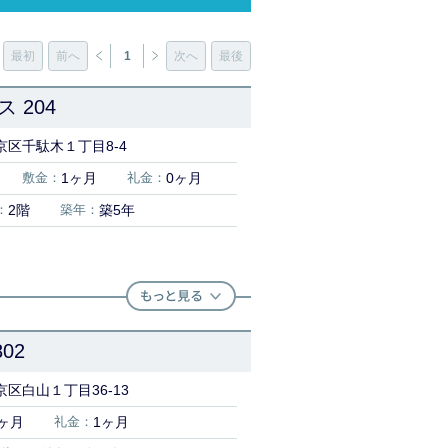
最初
前へ
1
次へ
最後
 204
京区千駄木１丁目8-4
敷金：
1ヶ月
礼金：
0ヶ月
：
2階
築年：
築5年
02
区白山１丁目36-13
ヶ月
礼金：
1ヶ月