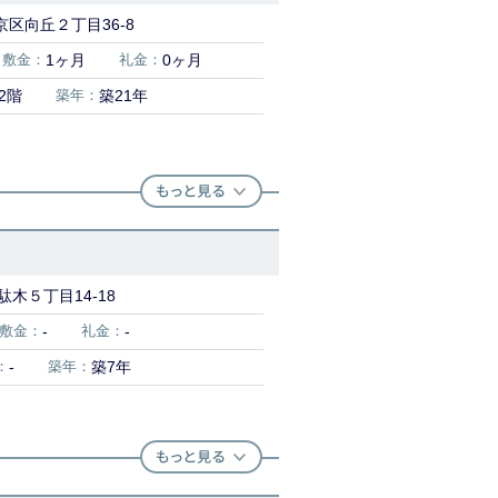
区向丘２丁目36-8
敷金：
1ヶ月
礼金：
0ヶ月
2階
築年：
築21年
木５丁目14-18
敷金：
-
礼金：
-
：
-
築年：
築7年