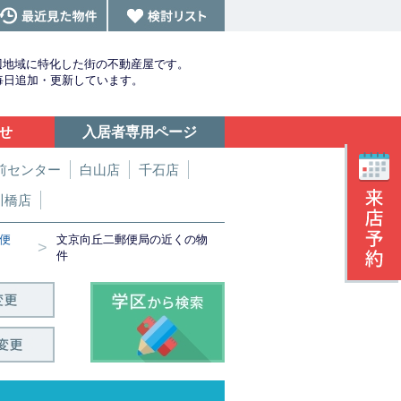
辺地域に特化した街の不動産屋です。
を毎日追加・更新しています。
せ
入居者専用ページ
前センター
白山店
千石店
川橋店
便
文京向丘二郵便局の近くの物
>
件