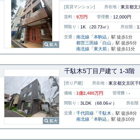
[賃貸マンション]
所在地：
東京都文京
賃料：
9
万円
管理費：
12,000円
間取り：
1K （20.73㎡）
所在階：
1
交通：
南北線
「
本駒込
」駅 徒歩1分
都営三田線
「
白山
」駅 徒歩5分
南北線
「
東大前
」駅 徒歩11分
千駄木5丁目戸建て 1-3階
[売り戸建]
所在地：
東京都文京区千駄
価格：
1
億
2,480
万円
管理費：
-
間取り：
3LDK （68.06㎡）
所在階
交通：
千代田線
「
千駄木
」駅 徒歩8分
南北線
「
本駒込
」駅 徒歩10分