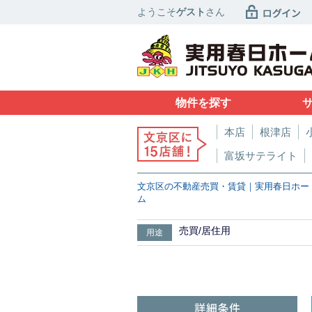
ようこそ
ゲスト
さん
物件を探す
本店
根津店
富坂サテライト
文京区の不動産売買・賃貸｜実用春日ホー
ム
売買/居住用
用途