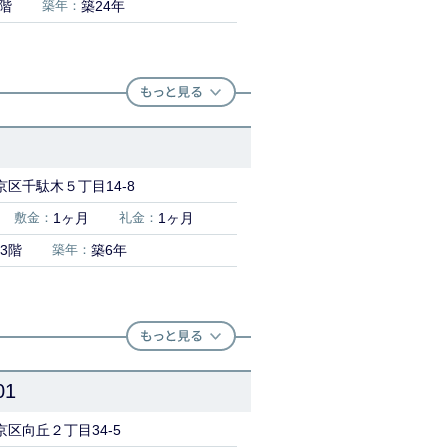
8階
築年：
築24年
区千駄木５丁目14-8
敷金：
1ヶ月
礼金：
1ヶ月
3階
築年：
築6年
1
区向丘２丁目34-5