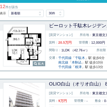
12
件が該当
表示
新着順
30件
ビーロット千駄木レジデンス
[賃貸マンション]
所在地：
東京都文
賃料：
20.5
万円
管理費：
12,000円
間取り：
1LDK （42.76㎡）
所在階
交通：
千代田線
「
千駄木
」駅 徒歩6分
南北線
「
本駒込
」駅 徒歩10分
千代田線
「
根津
」駅 徒歩13分
OLIO白山（オリオ白山） 8
[賃貸マンション]
所在地：
東京都文京
賃料：
9
万円
管理費：
-
敷金：
0