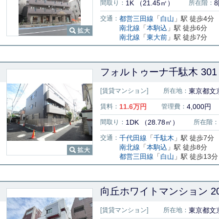
間取り：
1K （21.45㎡）
所在階：
交通：
都営三田線
「
白山
」駅 徒歩4分
南北線
「
本駒込
」駅 徒歩6分
南北線
「
東大前
」駅 徒歩7分
フォルトゥーナ千駄木 301
[賃貸マンション]
所在地：
東京都文京
賃料：
11.6
万円
管理費：
4,000円
間取り：
1DK （28.78㎡）
所在階：
交通：
千代田線
「
千駄木
」駅 徒歩7分
南北線
「
本駒込
」駅 徒歩8分
都営三田線
「
白山
」駅 徒歩13分
向丘ホワイトマンション 20
[賃貸マンション]
所在地：
東京都文京