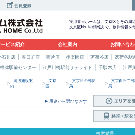
実用春日ホームは、文京区とその周
文京区No.1の情報力で、物件情報
サービス紹介
会社案内
お問い合わ
小石川店
春日町店
西片店
後楽園店
茗荷谷店
茗荷谷駅
根津駅前センター
江戸川橋駅前サテライト
千駄木店
江戸
周辺施設案
文京
文京区の郵便
文京向丘二郵
>
>
>
>
内
区
局
局
用途から選びなおす
検索結果