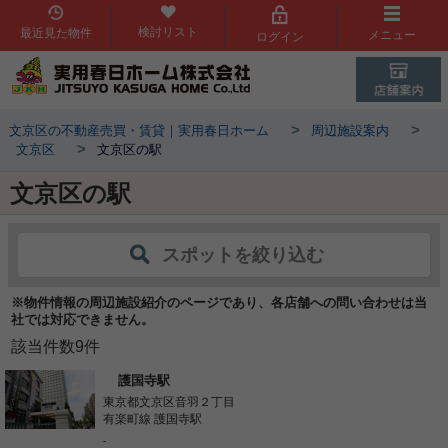
検討リスト
最近見た物件
メニュー
ログイン
>
>
文京区の不動産売買・賃貸｜実用春日ホーム
周辺施設案内
>
文京区
文京区の駅
文京区の駅
スポットを絞り込む
※物件情報の周辺施設紹介のページであり、各店舗への問い合わせは当
社では対応できません。
該当件数
9
件
護国寺駅
東京都文京区音羽２丁目
有楽町線 護国寺駅
-