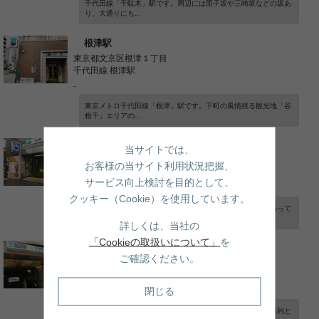
千代田線「千駄木」駅です。周辺には団子坂や三崎坂などの坂あ
り、大通りにも...
根津駅
東京都文京区根津１丁目
千代田線 根津駅
-
東京メトロ千代田線「根津」駅です。下町の風情残る観光地「谷
根千」エリアの...
白山駅
当サイトでは、
東京都文京区白山５丁目
お客様の当サイト利用状況把握、
都営三田線 白山駅
サービス向上検討を目的として、
-
クッキー（Cookie）を使用しています。
都営地下鉄三田線の白山駅です。東洋大学の学生で毎日賑わって
います。
詳しくは、当社の
「Cookieの取扱いについて」
を
本駒込駅 南北線
ご確認ください。
東京都文京区本駒込３丁目
南北線 本駒込駅
閉じる
-
東京メトロ南北線１３番目の駅である本駒込駅です。東急系列と