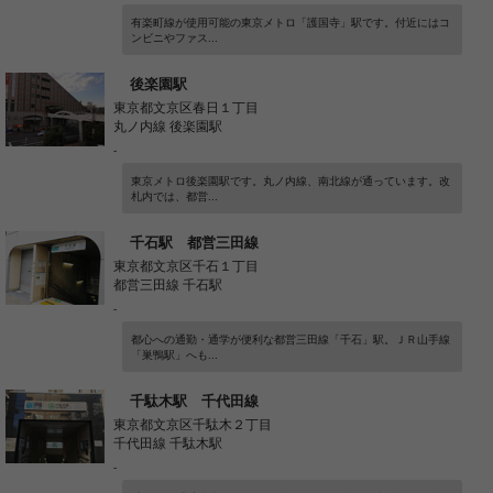
有楽町線が使用可能の東京メトロ「護国寺」駅です。付近にはコ
ンビニやファス...
後楽園駅
東京都文京区春日１丁目
丸ノ内線 後楽園駅
-
東京メトロ後楽園駅です。丸ノ内線、南北線が通っています。改
札内では、都営...
千石駅 都営三田線
東京都文京区千石１丁目
都営三田線 千石駅
-
都心への通勤・通学が便利な都営三田線「千石」駅。ＪＲ山手線
「巣鴨駅」へも...
千駄木駅 千代田線
東京都文京区千駄木２丁目
千代田線 千駄木駅
-