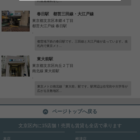
の直通運転をし...
春日駅 都営三田線・大江戸線
東京都文京区本郷４丁目
都営大江戸線 春日駅
-
都営地下鉄の春日駅です。三田線と大江戸線が走っています。改
札内で東京メト...
東大前駅
東京都文京区向丘２丁目
南北線 東大前駅
-
東京メトロ南北線「東大前」駅です。駅周辺は住宅街や大学等が
広がる文教地区...
ページトップへ戻る
文京区内に15店舗！売買も賃貸も全店で承ります
本店
根津店