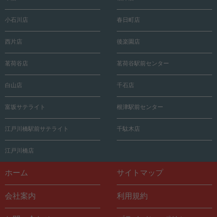
小石川店
春日町店
西片店
後楽園店
茗荷谷店
茗荷谷駅前センター
白山店
千石店
富坂サテライト
根津駅前センター
江戸川橋駅前サテライト
千駄木店
江戸川橋店
ホーム
サイトマップ
会社案内
利用規約