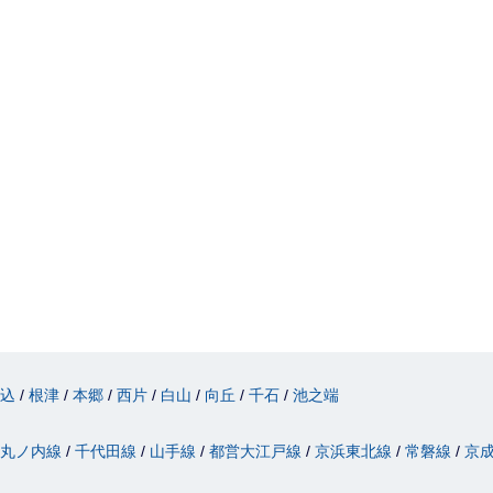
駒込
根津
本郷
西片
白山
向丘
千石
池之端
丸ノ内線
千代田線
山手線
都営大江戸線
京浜東北線
常磐線
京