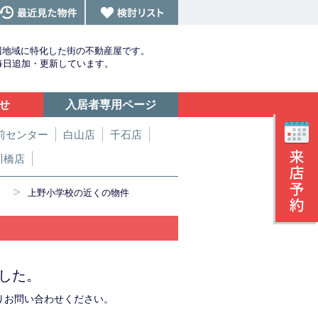
辺地域に特化した街の不動産屋です。
を毎日追加・更新しています。
せ
入居者専用ページ
前センター
白山店
千石店
川橋店
>
上野小学校の近くの物件
した。
りお問い合わせください。