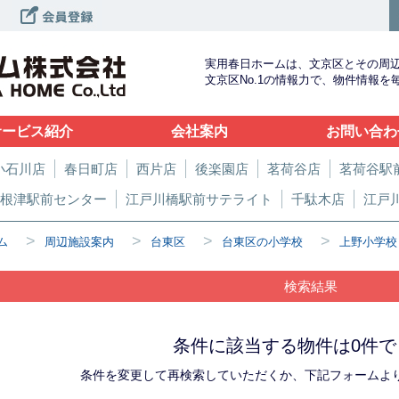
実用春日ホームは、文京区とその周
文京区No.1の情報力で、物件情報
サービス紹介
会社案内
お問い合わ
小石川店
春日町店
西片店
後楽園店
茗荷谷店
茗荷谷駅
根津駅前センター
江戸川橋駅前サテライト
千駄木店
江戸
>
>
>
>
ム
周辺施設案内
台東区
台東区の小学校
上野小学校
検索結果
条件に該当する物件は0件で
条件を変更して再検索していただくか、下記フォームよ