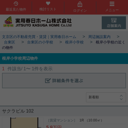
検討リスト
最近見た物件
メニュー
ログイン
>
>
文京区の不動産売買・賃貸｜実用春日ホーム
周辺施設案内
>
>
>
台東区
台東区の小学校
根岸小学校
根岸小学校の近く
の物件
根岸小学校周辺物件
1
件該当/
1
〜
1
件を表示
サクラビル 102
［賃貸マンション］
1R （10.00㎡）
5.9
万円