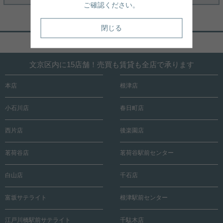
ご確認ください。
閉じる
ページトップへ戻る
文京区内に15店舗！売買も賃貸も全店で承ります
本店
根津店
小石川店
春日町店
西片店
後楽園店
茗荷谷店
茗荷谷駅前センター
白山店
千石店
富坂サテライト
根津駅前センター
江戸川橋駅前サテライト
千駄木店