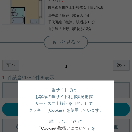
東京都台東区上野桜木１丁目14-18
山手線
「
鶯谷
」駅 徒歩7分
千代田線
「
根津
」駅 徒歩10分
山手線
「
上野
」駅 徒歩13分
実用春日ホーム 小石川店 スタッフ上田
★法人、学生、海外の可も歓迎★生活
保護可★２面採光★インターネット無
料★
前へ
次へ
★上野・谷根千エリアで一人暮らしを始めたい方に
1
おすすめ★ 人気の上野桜木エリアにある、1Rで
す。 3駅利用可能で通勤・通学に便利な立地で
1
件該当/
1
〜
1
件を表示
す！！ インターネット無料で月々の費用も節約でき
ます。 エアコン・IHコンロ付きで新生活も始めやす
当サイトでは、
く、学生・法人契約・外国籍の方まで幅広くご相談
写真(9)
いただけるお部屋です。 事務所利用もご相談可能な
お客様の当サイト利用状況把握、
ので、住居としてはもちろん、仕事やセカンドルー
詳細を見る
サービス向上検討を目的として、
ムなど幅広い用途でご検討いただけるおすすめの一
選択中の条件でお問い合わせ
室です。
クッキー（Cookie）を使用しています。
詳しくは、当社の
「Cookieの取扱いについて」
を