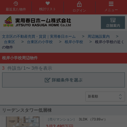
検討リスト
最近見た物件
メニュー
ログイン
>
>
文京区の不動産売買・賃貸｜実用春日ホーム
周辺施設案内
>
>
>
台東区
台東区の小学校
根岸小学校
根岸小学校の近く
の物件
根岸小学校周辺物件
3
件該当/
1
〜
3
件を表示
リーデンスタワー低層棟
［売りマンション］
3LDK （73.89㎡）
1
億
2,480
万円