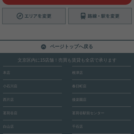
ページトップへ戻る
文京区内に15店舗！売買も賃貸も全店で承ります
本店
根津店
小石川店
春日町店
西片店
後楽園店
茗荷谷店
茗荷谷駅前センター
白山店
千石店