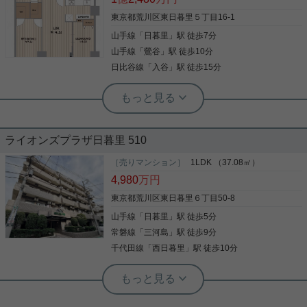
東京都荒川区東日暮里５丁目16-1
山手線
「
日暮里
」駅 徒歩7分
山手線
「
鶯谷
」駅 徒歩10分
日比谷線
「
入谷
」駅 徒歩15分
根津駅前センター（実用根津ホーム株式会社 根津駅前センター） スタ
ッフ小西
開放感があり眺望の良いお部屋です
ライオンズプラザ日暮里 510
３００世帯を超えるビッグコミュニティ 管理体制が
［売りマンション］
1LDK （37.08㎡）
良好で買い物も便利なマンションです。 都心へのア
4,980
万円
クセスは複数駅利用可能で大変便利です。 室内もリ
ノベーション済で綺麗で使いやすい間取りです。 個
東京都荒川区東日暮里６丁目50-8
人的には収納が豊富でオススメです。
山手線
「
日暮里
」駅 徒歩5分
写真(9)
常磐線
「
三河島
」駅 徒歩9分
詳細を見る
千代田線
「
西日暮里
」駅 徒歩10分
根津駅前センター（実用根津ホーム株式会社 根津駅前センター） スタ
ッフ小西
早めの資産形成