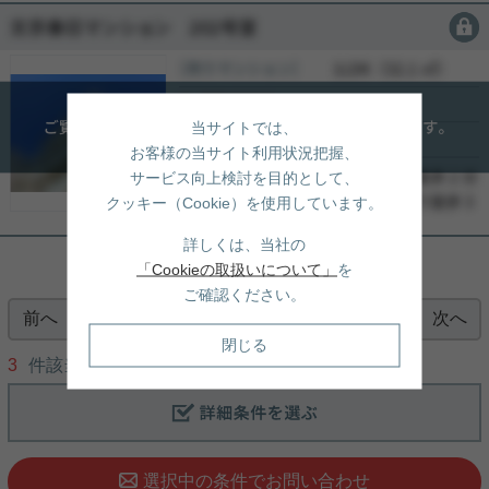
会員限定
会員限定
［売りマンション］
会員限定
（
会員限定
）
会員限定
会員限定
当サイトでは、
-
お客様の当サイト利用状況把握、
-
写真(9)
サービス向上検討を目的として、
-
詳細を見る
クッキー（Cookie）を使用しています。
詳しくは、当社の
「Cookieの取扱いについて」
を
ご確認ください。
前へ
次へ
1
閉じる
3
件該当/
1
〜
3
件を表示
選択中の条件でお問い合わせ