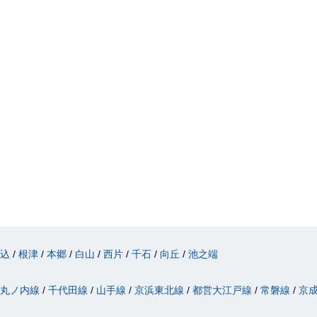
駒込
根津
本郷
白山
西片
千石
向丘
池之端
丸ノ内線
千代田線
山手線
京浜東北線
都営大江戸線
常磐線
京