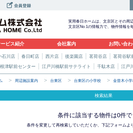
実用春日ホームは、文京区とその周
文京区No.1の情報力で、物件情報
サービス紹介
会社案内
お問い合わ
小石川店
春日町店
西片店
後楽園店
茗荷谷店
茗荷谷駅
根津駅前センター
江戸川橋駅前サテライト
千駄木店
江戸
>
>
>
>
ム
周辺施設案内
台東区
台東区の小学校
金曾木小学
検索結果
条件に該当する物件は0件で
条件を変更して再検索していただくか、下記フォームよ