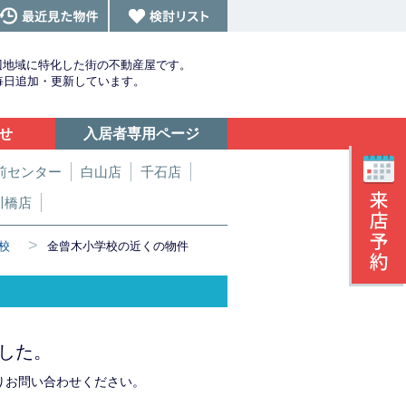
辺地域に特化した街の不動産屋です。
を毎日追加・更新しています。
せ
入居者専用ページ
前センター
白山店
千石店
川橋店
>
校
金曾木小学校の近くの物件
した。
りお問い合わせください。