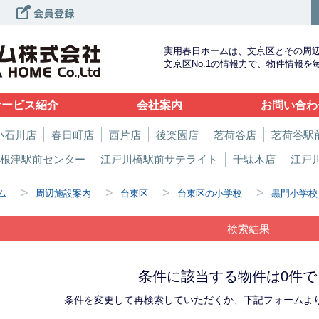
実用春日ホームは、文京区とその周
文京区No.1の情報力で、物件情報
サービス紹介
会社案内
お問い合わ
小石川店
春日町店
西片店
後楽園店
茗荷谷店
茗荷谷駅
根津駅前センター
江戸川橋駅前サテライト
千駄木店
江戸
>
>
>
>
ム
周辺施設案内
台東区
台東区の小学校
黒門小学校
検索結果
条件に該当する物件は0件で
条件を変更して再検索していただくか、下記フォームよ