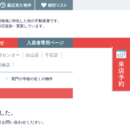
辺地域に特化した街の不動産屋です。
を毎日追加・更新しています。
せ
入居者専用ページ
前センター
白山店
千石店
川橋店
>
黒門小学校の近くの物件
した。
りお問い合わせください。