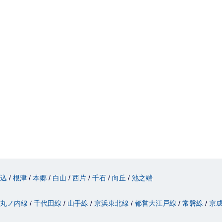
駒込
根津
本郷
白山
西片
千石
向丘
池之端
丸ノ内線
千代田線
山手線
京浜東北線
都営大江戸線
常磐線
京