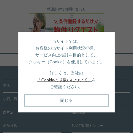
希望条件でお問い合わせ
当サイトでは、
お客様の当サイト利用状況把握、
サービス向上検討を目的として、
ページトップへ戻る
クッキー（Cookie）を使用しています。
文京区内に15店舗！売買も賃貸も全店で承ります
詳しくは、当社の
「Cookieの取扱いについて」
を
本店
根津店
ご確認ください。
小石川店
春日町店
閉じる
西片店
後楽園店
茗荷谷店
茗荷谷駅前センター