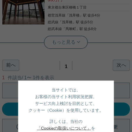
東京都台東区柳橋１丁目
都営浅草線
「
浅草橋
」駅 徒歩4分
総武線
「
浅草橋
」駅 徒歩5分
総武本線
「
馬喰町
」駅 徒歩8分
実用春日ホーム 西片店 ルームアドバイザー
新築分譲マンション 駅徒歩4分 床暖
房 オートバス 24時間ゴミ出し可
前へ
次へ
クリオ浅草橋ザ・グラン 共用部にはゴミ出し24時
1
間OK・宅配ボックスなど様々な設備やサービスが揃
っているので便利です。室内設備は洗面化粧台・食
1
件該当/
1
〜
1
件を表示
器洗乾燥機など豊富に揃っており、過ごしやすいお
部屋になっております。収納はウォークインクロゼ
当サイトでは、
ット・シューズWICなど豊富なので、広々と空間を
写真(9)
利用することも可能です。駐輪場付きのマンション
お客様の当サイト利用状況把握、
です。自分のライフスタイルに必要なお住まいをお
詳細を見る
サービス向上検討を目的として、
選びください。お住まい探しをサポートしてまいり
選択中の条件でお問い合わせ
ます。
クッキー（Cookie）を使用しています。
詳しくは、当社の
「Cookieの取扱いについて」
を