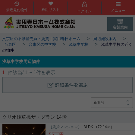
検討リスト
最近見た物件
メニュー
ログイン
>
>
文京区の不動産売買・賃貸｜実用春日ホーム
周辺施設案内
>
>
>
台東区
台東区の中学校
浅草中学校
浅草中学校の近く
の物件
浅草中学校周辺物件
1
件該当/
1
〜
1
件を表示
クリオ浅草橋ザ・グラン 14階
［賃貸マンション］
3LDK （72.14㎡）
55
万円