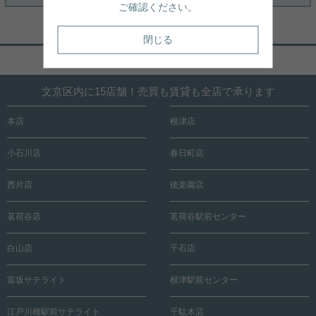
ご確認ください。
閉じる
ページトップへ戻る
文京区内に15店舗！売買も賃貸も全店で承ります
本店
根津店
小石川店
春日町店
西片店
後楽園店
茗荷谷店
茗荷谷駅前センター
白山店
千石店
富坂サテライト
根津駅前センター
江戸川橋駅前サテライト
千駄木店