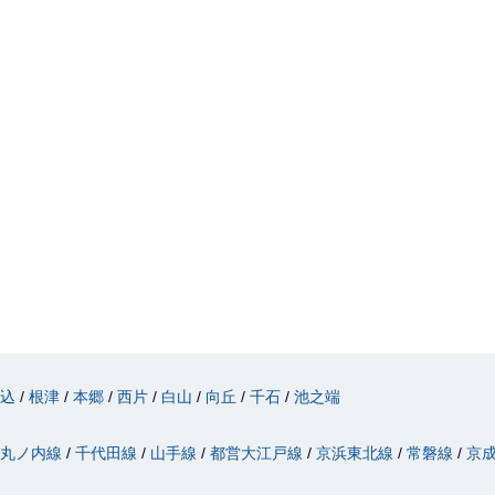
駒込
根津
本郷
西片
白山
向丘
千石
池之端
丸ノ内線
千代田線
山手線
都営大江戸線
京浜東北線
常磐線
京