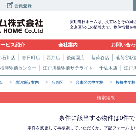
実用春日ホームは、文京区とその周
文京区No.1の情報力で、物件情報
サービス紹介
会社案内
お問い合わ
小石川店
春日町店
西片店
後楽園店
茗荷谷店
茗荷谷駅
根津駅前センター
江戸川橋駅前サテライト
千駄木店
江戸
>
>
>
>
ム
周辺施設案内
台東区
台東区の中学校
桜橋中学校
検索結果
条件に該当する物件は0件で
条件を変更して再検索していただくか、下記フォームよ