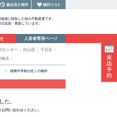
辺地域に特化した街の不動産屋です。
を毎日追加・更新しています。
せ
入居者専用ページ
前センター
白山店
千石店
川橋店
>
桜橋中学校の近くの物件
した。
りお問い合わせください。