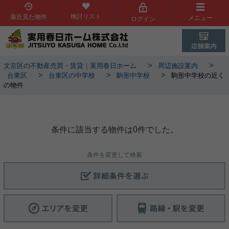
検討リスト
最近見た物件
メニュー
ログイン
>
>
文京区の不動産売買・賃貸｜実用春日ホーム
周辺施設案内
>
>
>
台東区
台東区の中学校
駒形中学校
駒形中学校の近く
の物件
駒形中学校周辺物件
条件に該当する物件は0件でした。
条件を変更して検索