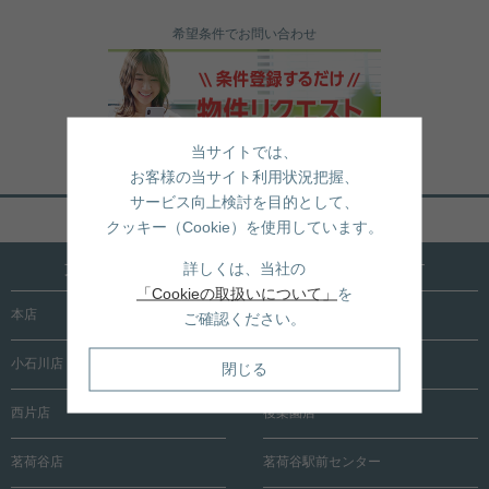
希望条件でお問い合わせ
当サイトでは、
お客様の当サイト利用状況把握、
サービス向上検討を目的として、
ページトップへ戻る
クッキー（Cookie）を使用しています。
文京区内に15店舗！売買も賃貸も全店で承ります
詳しくは、当社の
「Cookieの取扱いについて」
を
本店
根津店
ご確認ください。
小石川店
春日町店
閉じる
西片店
後楽園店
茗荷谷店
茗荷谷駅前センター