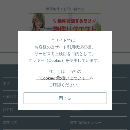
希望条件でお問い合わせ
当サイトでは、
お客様の当サイト利用状況把握、
サービス向上検討を目的として、
ページトップへ戻る
クッキー（Cookie）を使用しています。
文京区内に15店舗！売買も賃貸も全店で承ります
詳しくは、当社の
「Cookieの取扱いについて」
を
本店
根津店
ご確認ください。
小石川店
春日町店
閉じる
西片店
後楽園店
茗荷谷店
茗荷谷駅前センター