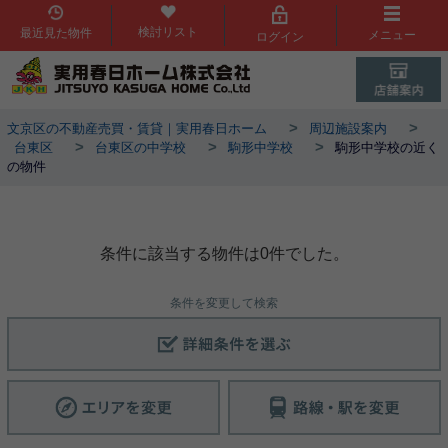
検討リスト
最近見た物件
メニュー
ログイン
>
>
文京区の不動産売買・賃貸｜実用春日ホーム
周辺施設案内
>
>
>
台東区
台東区の中学校
駒形中学校
駒形中学校の近く
の物件
駒形中学校周辺物件
条件に該当する物件は0件でした。
条件を変更して検索