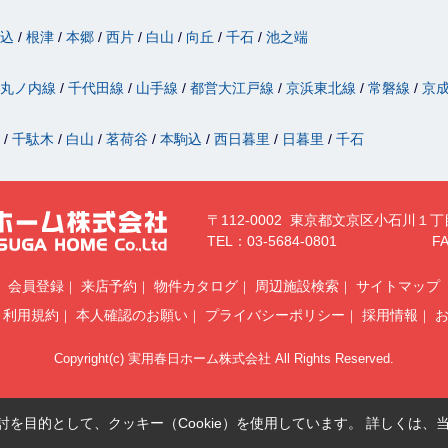
駒込
根津
本郷
西片
白山
向丘
千石
池之端
丸ノ内線
千代田線
山手線
都営大江戸線
京浜東北線
常磐線
京
津
千駄木
白山
茗荷谷
本駒込
西日暮里
日暮里
千石
〒112-0002 東京都文京区小石川１丁
TEL：03-5684-0801
FA
会員登録
来店予約
物件カタログ
周辺施設検索
サイトマップ
利用規約
本人確認のお願い
プライバシーポリシー
採用情報
Copyright(c) 実用春日ホーム株式会社 All Rights Reserved.
を目的として、クッキー（Cookie）を使用しています。
詳しくは、