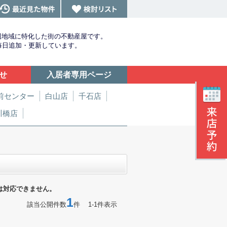
辺地域に特化した街の不動産屋です。
を毎日追加・更新しています。
せ
入居者専用ページ
前センター
白山店
千石店
川橋店
は対応できません。
1
該当公開件数
件 1-1件表示