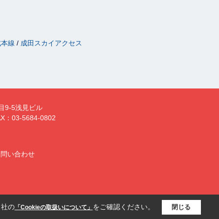
成本線
成田スカイアクセス
目9-5浅見ビル
X：03-5684-0802
お問い合わせ
当社の
をご確認ください。
閉じる
「Cookieの取扱いについて」