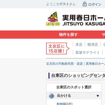
ようこそ
ゲスト
さん
物件を探す
本店
根津店
富坂サテライト
文京区の不動産売買・賃貸｜実用春日ホー
台東区のショッピングセン
台東区のスポット選択
出かける
動物園
(1件)