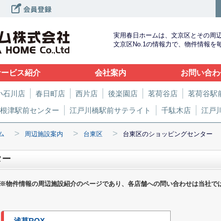
実用春日ホームは、文京区とその周
文京区No.1の情報力で、物件情報
サービス紹介
会社案内
お問い合わ
小石川店
春日町店
西片店
後楽園店
茗荷谷店
茗荷谷駅
根津駅前センター
江戸川橋駅前サテライト
千駄木店
江戸
>
>
>
ム
周辺施設案内
台東区
台東区のショッピングセンター
ター
※物件情報の周辺施設紹介のページであり、各店舗への問い合わせは当社で