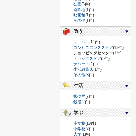
公園
(3件)
遊園地
(1件)
映画館
(1件)
その他
(1件)
買う
スーパー
(11件)
コンビニエンスストア
(13件)
ショッピングセンター
(1件)
ドラッグストア
(3件)
デパート
(2件)
生活雑貨店
(1件)
その他
(3件)
生活
郵便局
(7件)
銭湯
(2件)
学ぶ
小学校
(19件)
中学校
(7件)
大学
(1件)