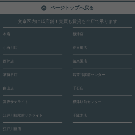
ページトップへ戻る
文京区内に15店舗！売買も賃貸も全店で承ります
本店
根津店
小石川店
春日町店
西片店
後楽園店
茗荷谷店
茗荷谷駅前センター
白山店
千石店
富坂サテライト
根津駅前センター
江戸川橋駅前サテライト
千駄木店
江戸川橋店