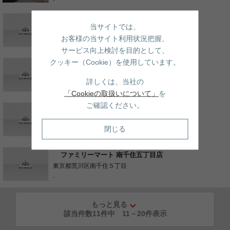
-
セブンイレブン 東日暮里4丁目店
当サイトでは、
東京都荒川区東日暮里４丁目
お客様の当サイト利用状況把握、
-
サービス向上検討を目的として、
クッキー（Cookie）を使用しています。
セブンイレブン 荒川町屋1丁目店
東京都荒川区町屋１丁目
詳しくは、当社の
-
「Cookieの取扱いについて」
を
ご確認ください。
セブンイレブン 荒川町屋2丁目店
東京都荒川区町屋２丁目
閉じる
-
ファミリーマート 南千住五丁目店
東京都荒川区南千住５丁目
-
もっと見る
該当件数11件中
11
－
20
件表示