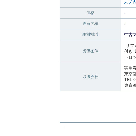
丸ノ
価格
-
専有面積
-
種別/構造
中古マ
リフ
設備条件
付き
トロ
実用
東京都
取扱会社
TEL:0
東京都知