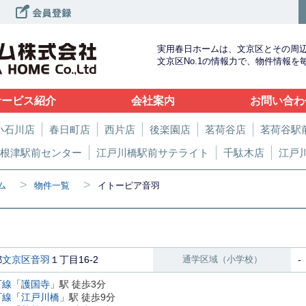
実用春日ホームは、文京区とその周
文京区No.1の情報力で、物件情報
サービス紹介
会社案内
お問い合わ
小石川店
春日町店
西片店
後楽園店
茗荷谷店
茗荷谷駅
根津駅前センター
江戸川橋駅前サテライト
千駄木店
江戸
>
>
ム
物件一覧
イトーピア音羽
都
文京区
音羽
１丁目16-2
通学区域（小学校）
-
町線
「
護国寺
」駅 徒歩3分
町線
「
江戸川橋
」駅 徒歩9分