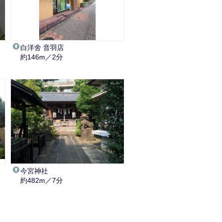
白洋舍 音羽店
約146m／2分
今宮神社
約482m／7分