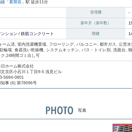
内線
「
茗荷谷
」駅 徒歩11分
管理費
-
築年月（築年数）
1
ンション / 鉄筋コンクリート
階建
1
ォーム済
室内洗濯機置場
フローリング
バルコニー
都市ガス
公営水
駐輪場
食器洗い乾燥機
システムキッチン
バス・トイレ別
洗面台
ック
24時間ゴミ出し可
春日ホーム株式会社
文京区小石川１丁目9-5 浅見ビル
3-5684-0801
事 (6) 第78096号