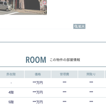
所在階
価格
管理費
間取り
-
***万円
***
***
4階
***万円
***
***
5階
***万円
***
***