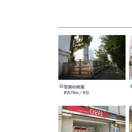
聖園幼稚園
約578m／8分