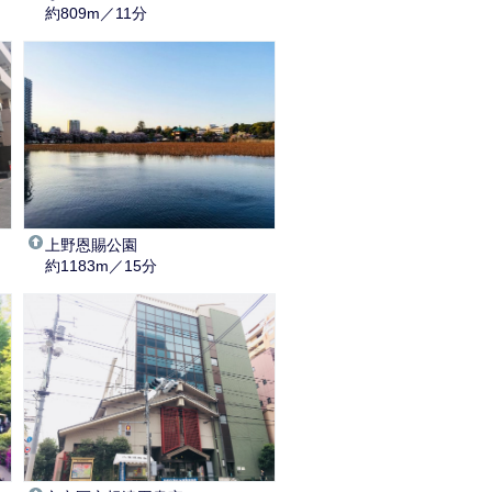
約809m／11分
上野恩賜公園
約1183m／15分