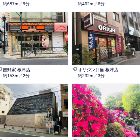
約687m／9分
約462m／6分
吉野家 根津店
オリジン弁当 根津店
約153m／2分
約232m／3分