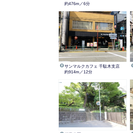
約476m／6分
サンマルクカフェ 千駄木支店
約914m／12分