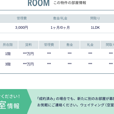
管理費
敷金/礼金
間取り
3,000円
1ヶ月/0ヶ月
1LDK
所在階
賃料
管理費
敷金
礼金
間取
1階
***万円
***
***
***
***
3階
***万円
***
***
***
***