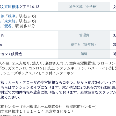
都
文京区
根津
２丁目14-13
通学区域（小学校）
田線
「
根津
」駅 徒歩3分
線
「
東大前
」駅 徒歩9分
線
「
鶯谷
」駅 徒歩12分
万円
管理費
3
6㎡
築年月（築年数）
2
ョン / 鉄骨造
階建
3
人不要
２人入居可
法人可
新婚さん向け
室内洗濯機置場
フローリン
下水
ガスコンロ
コンロ２口以上
システムキッチン
バス・トイレ別
台
シューズボックス
TVモニタ付インターホン
情報：カーサ・デローザの空室情報ならコチラ。駅から徒歩3分というア
こちらはマンションタイプになります。駅が周辺に2つあるので行動範囲
津付近での物件情報を豊富に取り扱っております。経験豊富なスタッフ
連絡ください。
駅前センター（実用根津ホーム株式会社 根津駅前センター）
都文京区根津１丁目１－１４ 東京堂Ｓビル１Ｆ