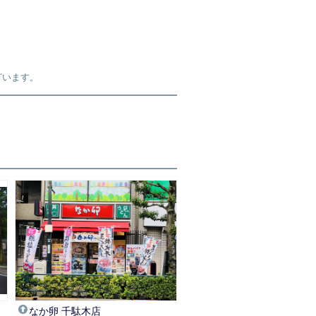
ざいます。
なか卵 千駄木店