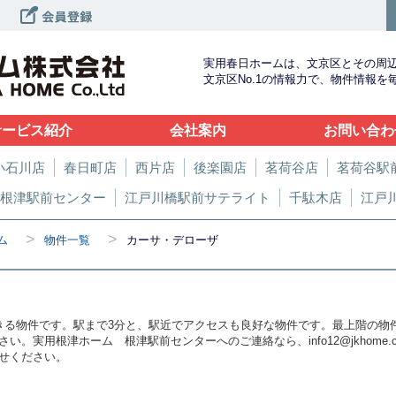
実用春日ホームは、文京区とその周
文京区No.1の情報力で、物件情報
サービス紹介
会社案内
お問い合わ
小石川店
春日町店
西片店
後楽園店
茗荷谷店
茗荷谷駅
根津駅前センター
江戸川橋駅前サテライト
千駄木店
江戸
>
>
ム
物件一覧
カーサ・デローザ
きる物件です。駅まで3分と、駅近でアクセスも良好な物件です。最上階の物
。実用根津ホーム 根津駅前センターへのご連絡なら、info12@jkhome
せください。