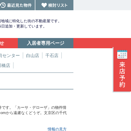
辺地域に特化した街の不動産屋です。
を毎日追加・更新しています。
せ
入居者専用ページ
前センター
白山店
千石店
川橋店
件です。「カーサ・デローザ」の物件情
.comから遠慮なくどうぞ。文京区の千代
情報の見方