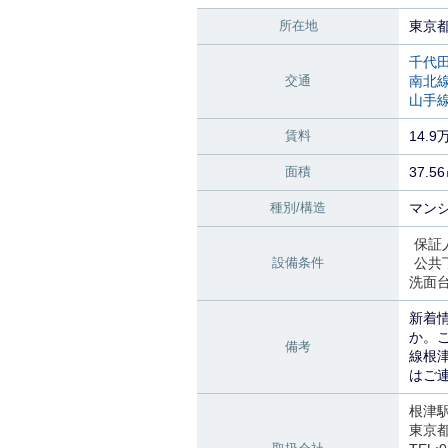
所在地
東京
千代
交通
南北
山手
賃料
14.9
面積
37.5
種別/構造
マンシ
保証
設備条件
公共
洗面
新着
か。
備考
線根
はご
根津
東京