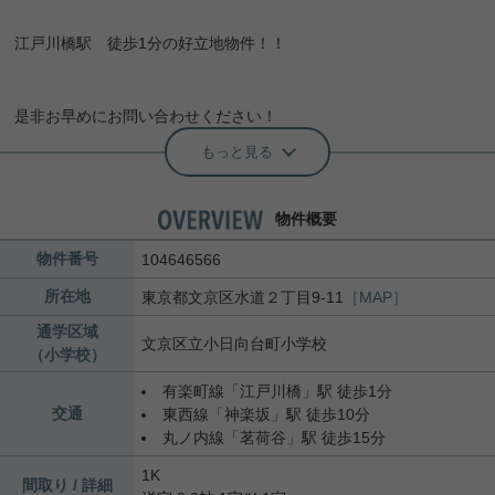
江戸川橋駅 徒歩1分の好立地物件！！
是非お早めにお問い合わせください！
もっと見る
物件概要
物件番号
104646566
所在地
東京都
文京区
水道
２丁目9-11
［MAP］
通学区域
文京区立小日向台町小学校
（小学校）
有楽町線
「
江戸川橋
」駅 徒歩1分
交通
東西線
「
神楽坂
」駅 徒歩10分
丸ノ内線
「
茗荷谷
」駅 徒歩15分
1K
間取り / 詳細