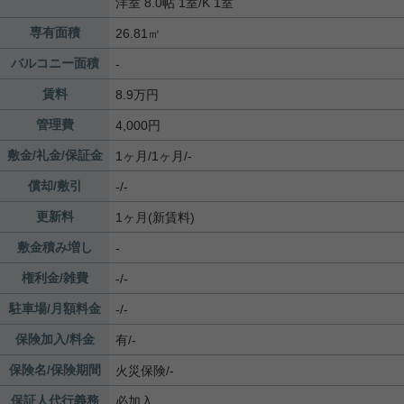
洋室 8.0帖 1室
/
K 1室
専有面積
26.81㎡
バルコニー面積
-
賃料
8.9万円
管理費
4,000円
敷金/礼金/保証金
1ヶ月/1ヶ月/-
償却/敷引
-/-
更新料
1ヶ月(新賃料)
敷金積み増し
-
権利金/雑費
-/-
駐車場/月額料金
-/-
保険加入/料金
有/-
保険名/保険期間
火災保険/-
保証人代行義務
必加入