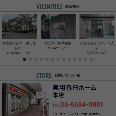
周辺施設
播磨坂桜並木（環三桜
共立大日坂幼稚園
みずほ銀行 江戸川橋支
並木）
約142m／2分
店
約1434m／18分
約269m／4分
お問い合わせ先