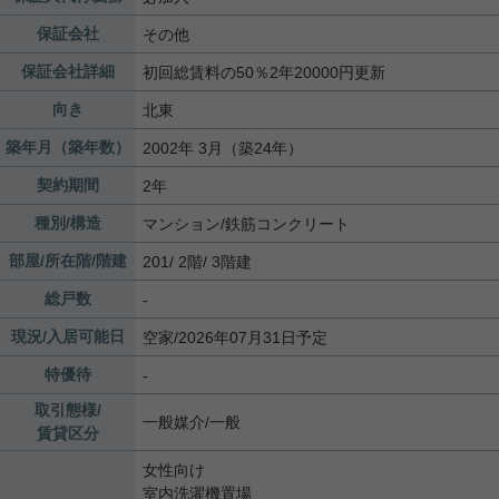
保証会社
その他
保証会社詳細
初回総賃料の50％2年20000円更新
向き
北東
築年月（築年数）
2002年 3月（築24年）
契約期間
2年
種別/構造
マンション/鉄筋コンクリート
部屋/所在階/階建
201/ 2階/ 3階建
総戸数
-
現況/入居可能日
空家/2026年07月31日予定
特優待
-
取引態様/
一般媒介/一般
賃貸区分
女性向け
室内洗濯機置場