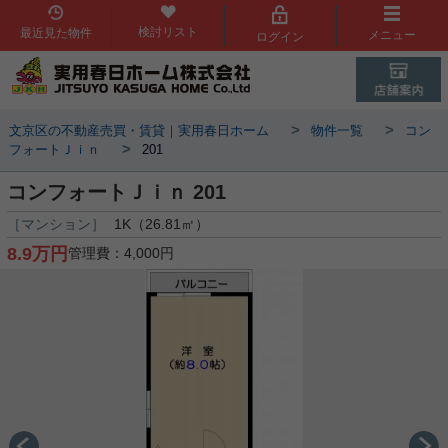
検討リスト
最近見た物件
メニュー
ログイン
>
>
文京区の不動産売買・賃貸｜実用春日ホーム
物件一覧
コン
>
フォートＪｉｎ
201
コンフォートＪｉｎ 201
［マンション］
1K（26.81㎡）
8.9万円
管理費：4,000円