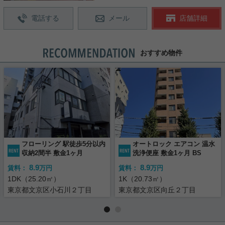
電話する
メール
店舗詳細
おすすめ物件
フローリング 駅徒歩5分以内
オートロック エアコン 温水
収納2間半 敷金1ヶ月
洗浄便座 敷金1ヶ月 BS
8.9
8.9
賃料：
万円
賃料：
万円
1DK（25.20㎡）
1K（20.73㎡）
東京都文京区小石川２丁目
東京都文京区向丘２丁目