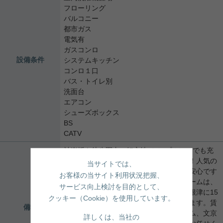
フローリング
バルコニー
都市ガス
電気有
ガスコンロ
設備条件
システムキッチン
コンロ１口
バス・トイレ別
洗面台
エアコン
シューズボックス
BS
CATV
神楽坂も徒歩圏内の好立地♪シンプルに、でも充
実した暮らしをしたい方はここで決まり！人気の
当サイトでは、
旭化成ヘーベルメゾンは万が一のときも安心です
お客様の当サイト利用状況把握、
♪２面採光の角部屋です♪★★実用春日ホームは、
サービス向上検討を目的として、
文京区の後楽園・春日・茗荷谷・白山・根津に15
クッキー（Cookie）を使用しています。
店舗を出店し、地元密着で営業しております。賃
備考
貸管理・賃貸仲介・売買仲介・リフォーム、文京
詳しくは、当社の