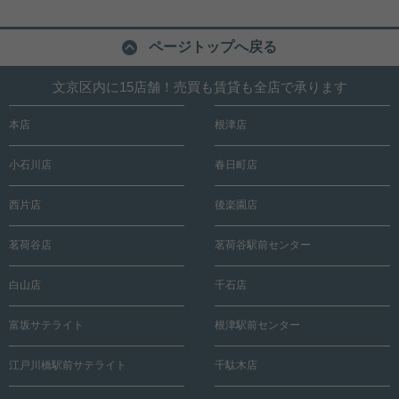
ページトップへ戻る
文京区内に15店舗！売買も賃貸も全店で承ります
本店
根津店
小石川店
春日町店
西片店
後楽園店
茗荷谷店
茗荷谷駅前センター
白山店
千石店
富坂サテライト
根津駅前センター
江戸川橋駅前サテライト
千駄木店