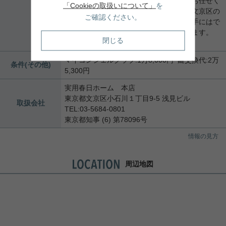
区の不動産・マンションに関するものはお任せく
「Cookieの取扱いについて」
を
ださい。地元を知り尽くしたスタッフが文京区の
ご確認ください。
不動産についてお手伝いいたします。大手にはで
きない地元ならではのサービスを行ってます。
閉じる
★★
マイコンシェルクラブ:1万8,000円 鍵交換代:2万
条件(その他)
5,300円
実用春日ホーム 本店
東京都文京区小石川１丁目9-5 浅見ビル
取扱会社
TEL:03-5684-0801
東京都知事 (6) 第78096号
情報の見方
周辺地図